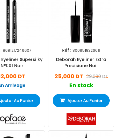
:
Réf :
8681217246607
8009518326611
Eyeliner Supersilky
Deborah Eyeliner Extra
N°001 Noir
Precisione Noir
12,000 DT
25,000 DT
29,000 DT
En stock
En Arrivage
Ajouter Au Panier
Ajouter Au Panier