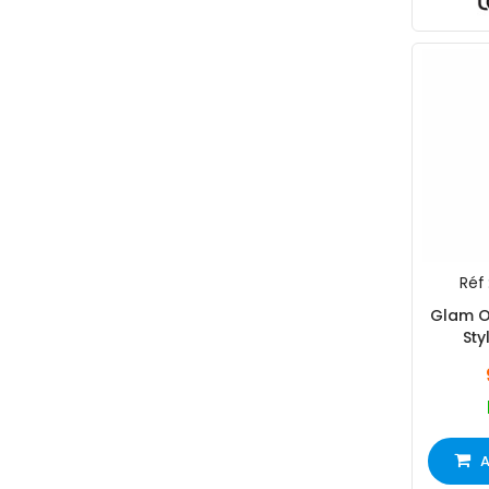
Réf 
Glam O
Sty
A