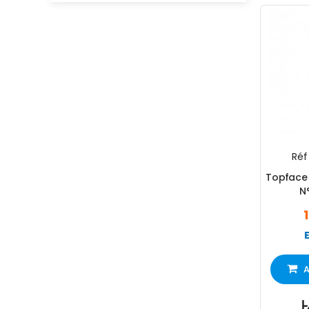
Réf 
Topface 
N
A