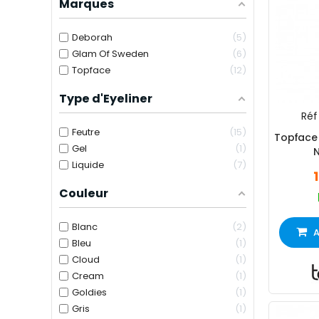
Marques
Deborah
5
Glam Of Sweden
6
Topface
12
Type d'Eyeliner
Réf 
Feutre
15
Topface 
Gel
1
Liquide
7
Couleur
Blanc
2
A
Bleu
1
Cloud
1
Cream
1
Goldies
1
Gris
1