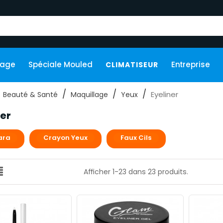
kage
Spéciale Mouled
Entreprise
CLIMATISEUR
Eyeliner
Beauté & Santé
Maquillage
Yeux
ner
ra​
Crayon Yeux
Faux Cils
Afficher 1-23 dans 23 produits.