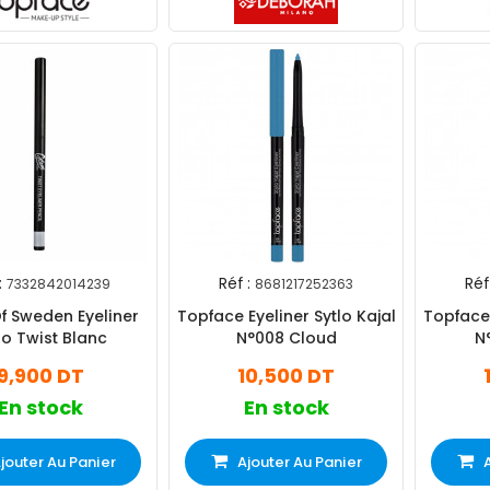
:
Réf :
Réf 
7332842014239
8681217252363
f Sweden Eyeliner
Topface Eyeliner Sytlo Kajal
Topface 
lo Twist Blanc
N°008 Cloud
N
9,900 DT
10,500 DT
En stock
En stock
jouter Au Panier
Ajouter Au Panier