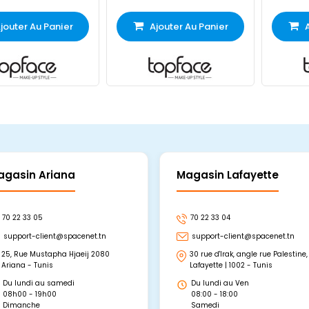
jouter Au Panier
Ajouter Au Panier
agasin Ariana
Magasin Lafayette
70 22 33 05
70 22 33 04
support-client@spacenet.tn
support-client@spacenet.tn
25, Rue Mustapha Hjaeij 2080
30 rue d'Irak, angle rue Palestine,
Ariana - Tunis
Lafayette | 1002 - Tunis
Du lundi au samedi
Du lundi au Ven
08h00 - 19h00
08:00 - 18:00
Dimanche
Samedi