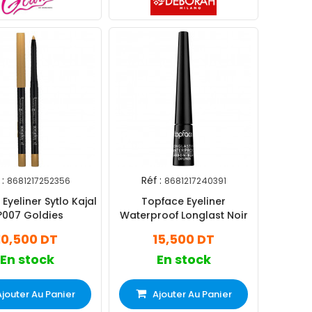
:
Réf :
8681217252356
8681217240391
Eyeliner Sytlo Kajal
Topface Eyeliner
°007 Goldies
Waterproof Longlast Noir
10,500 DT
15,500 DT
En stock
En stock
Ajouter Au Panier
Ajouter Au Panier