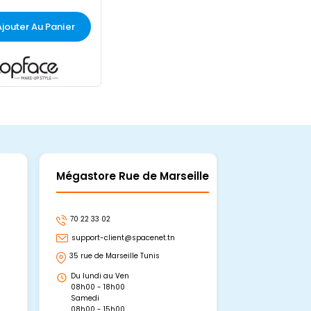
Ajouter Au Panier
Mégastore Rue de Marseille
Mégastore
70 22 33 02
70 22 33 06
support-client@spacenet.tn
support-clie
35 rue de Marseille Tunis
Avenue Abou 
Hammamet, 
Du lundi au Ven
Du lundi au 
08h00 - 18h00
08h00 - 19h0
Samedi
Dimanche
08h00 - 15h00