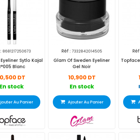
:
Réf :
Réf 
8681217250673
7332842014505
Eyeliner Sytlo Kajal
Glam Of Sweden Eyeliner
Topface 
N°005 Blanc
Gel Noir
10,500 DT
10,900 DT
En stock
En stock
jouter Au Panier
Ajouter Au Panier