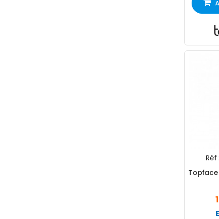
A
Réf 
Topface 