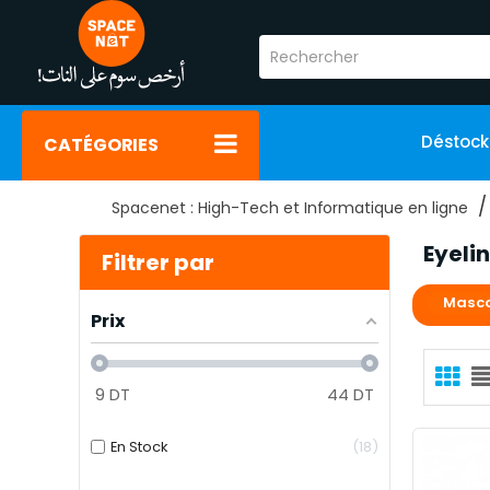
Déstoc
CATÉGORIES
Spacenet : High-Tech et Informatique en ligne
Eyeli
Filtrer par
Masca
Prix
9
DT
44
DT
En Stock
18