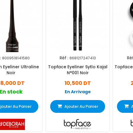
:
Réf :
Réf
8009518141580
8681217247413
 Eyeliner Ultraline
Topface Eyeliner Sytlo Kajal
Topface 
Noir
N°001 Noir
38,000 DT
10,500 DT
En stock
En Arrivage
jouter Au Panier
Ajouter Au Panier