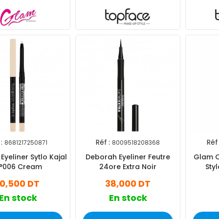
:
Réf :
Réf 
8681217250871
8009518208368
Eyeliner Sytlo Kajal
Deborah Eyeliner Feutre
Glam O
°006 Cream
24ore Extra Noir
Sty
10,500 DT
38,000 DT
En stock
En stock