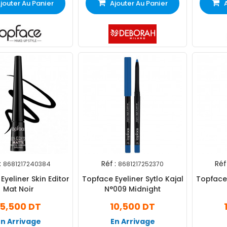
jouter Au Panier
Ajouter Au Panier
:
Réf :
Réf 
8681217240384
8681217252370
Eyeliner Skin Editor
Topface Eyeliner Sytlo Kajal
Topface 
Mat Noir
N°009 Midnight
15,500 DT
10,500 DT
En Arrivage
En Arrivage