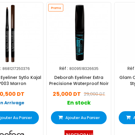
Promo
:
Réf :
Réf 
8681217250376
8009518326635
Eyeliner Sytlo Kajal
Deborah Eyeliner Extra
Glam O
°003 Marron
Precisione Waterproof Noir
St
10,500 DT
25,000 DT
29,000 DT
En stock
En Arrivage
jouter Au Panier
Ajouter Au Panier