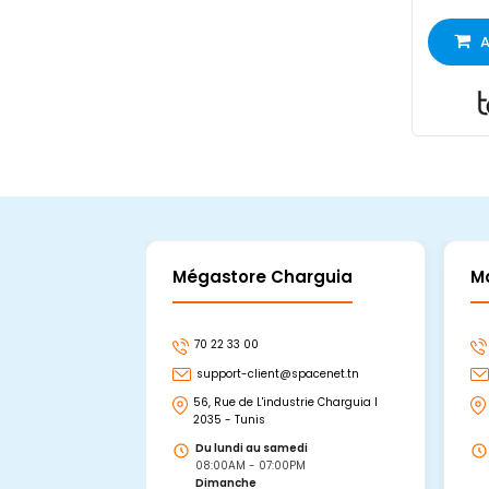
A
Mégastore Charguia
M
70 22 33 00
support-client@spacenet.tn
56, Rue de L'industrie Charguia I
2035 - Tunis
Du lundi au samedi
08:00AM - 07:00PM
Dimanche