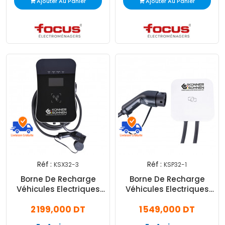
Ajouter Au Panier
Ajouter Au Panier
Réf :
Réf :
KSX32-3
KSP32-1
Borne De Recharge
Borne De Recharge
Véhicules Electriques
Véhicules Electriques
Konner & Sohnen 22 kW
Konner & Sohnen 7 kW
2 199,000 DT
1 549,000 DT
Noir
Blanc