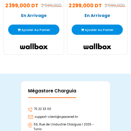
2 399,000 DT
2 299,000 DT
kW Noir
2 599,000 DT
Noir
2 599,000 D
En Arrivage
En Arrivage
Ajouter Au Panier
Ajouter Au Panier
Mégastore Charguia
Mag
70 22 33 00
7
support-client@spacenet.tn
s
56, Rue de L'industrie Charguia I 2035 -
25
Tunis
Tu