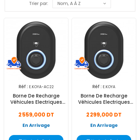
Trier par:
Nom, A À Z
Réf :
Réf :
E.KOYA-AC22
E.KOYA
Borne De Recharge
Borne De Recharge
Véhicules Electriques
Véhicules Electriques
Focus AC22 22 kW Noir
Focus AC7 7.4 kW Noir
2 559,000 DT
2 299,000 DT
En Arrivage
En Arrivage