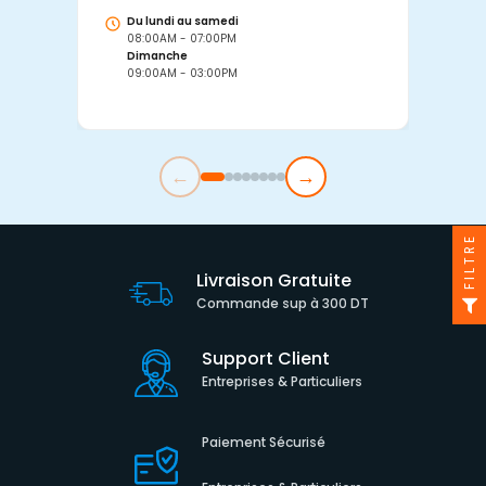
Du lundi au samedi
D
08:00AM - 07:00PM
0
Dimanche
D
09:00AM - 03:00PM
0
←
→
FILTRE
Livraison Gratuite
Commande sup à 300 DT
Support Client
Entreprises & Particuliers
Paiement Sécurisé