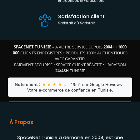
Entreprises & Particuliers
Satisfaction client
Satisfait où Satisfait
SPACENET TUNISIE
– À VOTRE SERVICE DEPUIS
2004
•
+
1000
000
CLIENTS ENREGISTRÉS
•
PRODUITS 100% AUTHENTIQUES
AVEC GARANTIE
•
PAIEMENT SÉCURISÉ
•
SERVICE CLIENT RÉACTIF
•
LIVRAISON
24/48H
TUNISIE
Note client :
★ ★ ★ ★ ☆
4/5 ⭐ sur Google Reviews –
Votre e-commerce de confiance en Tunisie.
À Propos
SpaceNet Tunisie a démarré en 2004, est une