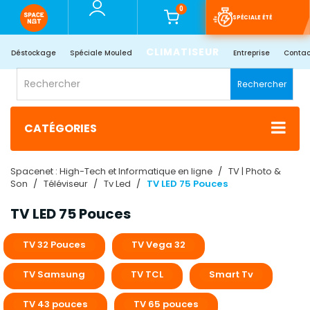
0
SPÉCIALE ÉTÉ
CLIMATISEUR
Déstockage
Spéciale Mouled
Entreprise
Contac
Rechercher
CATÉGORIES
Spacenet : High-Tech et Informatique en ligne
TV | Photo &
Son
Téléviseur
Tv Led
TV LED 75 Pouces
TV LED 75 Pouces
TV 32 Pouces
TV Vega 32
TV Samsung
TV TCL
Smart Tv
TV 43 pouces
TV 65 pouces