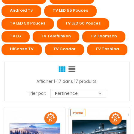
Android Tv
TV LED 55 Pouces
TV LED 50 Pouces
TV LED 60 Pouces
TV LG
TV Telefunken
TV Thomson
HiSense TV
TV Condor
TV Toshiba
Afficher 1-17 dans 17 produits.
Trier par:
Pertinence
Promo