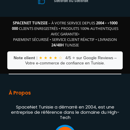
Satisfait où Satisfait
SPACENET TUNISIE
– À VOTRE SERVICE DEPUIS
2004
•
+
1000
000
CLIENTS ENREGISTRÉS
•
PRODUITS 100% AUTHENTIQUES
AVEC GARANTIE
•
PAIEMENT SÉCURISÉ
•
SERVICE CLIENT RÉACTIF
•
LIVRAISON
24/48H
TUNISIE
Note client :
★ ★ ★ ★ ☆
4/5 ⭐ sur Google Reviews –
Votre e-commerce de confiance en Tunisie.
À Propos
SpaceNet Tunisie a démarré en 2004, est une
entreprise de référence dans le domaine du High-
Tech