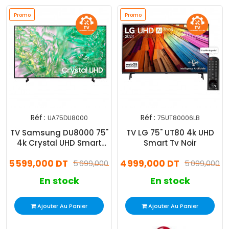
Promo
Promo
Réf :
Réf :
UA75DU8000
75UT80006LB
TV Samsung DU8000 75"
TV LG 75" UT80 4k UHD
4k Crystal UHD Smart
Smart Tv Noir
Noir
5 599,000 DT
4 999,000 DT
5 699,000 DT
5 099,000 D
En stock
En stock
Ajouter Au Panier
Ajouter Au Panier