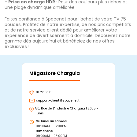
-
Prise en charge HDR
: Pour des couleurs plus riches et
une plage dynamique améliorée.
Faites confiance à Spacenet pour l’achat de votre TV 75
pouces. Profitez de notre expertise, de nos prix compétitifs
et de notre service client dédié pour améliorer votre
expérience de divertissement à domicile. Découvrez notre
gamme dès aujourd’hui et bénéficiez de nos offres
exclusives !
Mégastore Charguia
Mag
70 22 33 00
7
support-client@spacenet.tn
s
56, Rue de L'industrie Charguia I 2035 -
25
Tunis
Tu
Du lundi au samedi
D
08:00AM - 07:00PM
0
Dimanche
D
09:00AM - 03:00PM
0