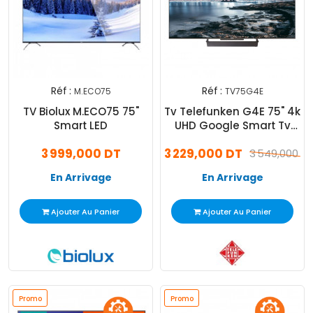
Réf :
Réf :
M.ECO75
TV75G4E
TV Biolux M.ECO75 75"
Tv Telefunken G4E 75" 4k
Smart LED
UHD Google Smart Tv
Noir
3 999,000 DT
3 229,000 DT
3 549,000 D
En Arrivage
En Arrivage
Ajouter Au Panier
Ajouter Au Panier
Promo
Promo