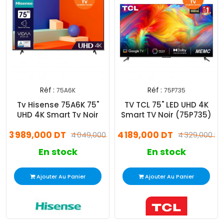
Réf :
Réf :
75A6K
75P735
Tv Hisense 75A6K 75"
TV TCL 75" LED UHD 4K
UHD 4K Smart Tv Noir
Smart TV Noir (75P735)
3 989,000 DT
4 189,000 DT
4 049,000 DT
4 329,000 DT
En stock
En stock
Ajouter Au Panier
Ajouter Au Panier