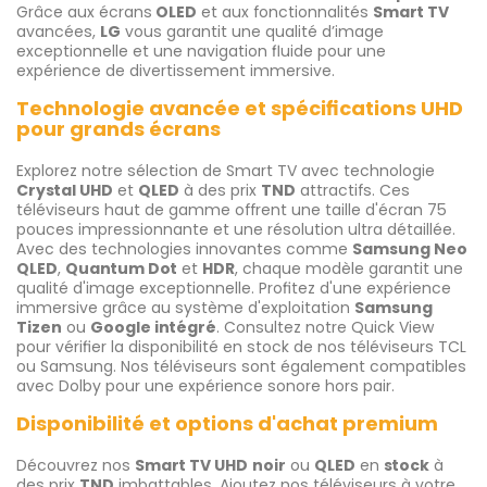
Grâce aux écrans
OLED
et aux fonctionnalités
Smart TV
avancées,
LG
vous garantit une qualité d’image
exceptionnelle et une navigation fluide pour une
expérience de divertissement immersive.
Technologie avancée et spécifications UHD
pour grands écrans
Explorez notre sélection de Smart TV avec technologie
Crystal UHD
et
QLED
à des prix
TND
attractifs. Ces
téléviseurs haut de gamme offrent une taille d'écran 75
pouces impressionnante et une résolution ultra détaillée.
Avec des technologies innovantes comme
Samsung Neo
QLED
,
Quantum Dot
et
HDR
, chaque modèle garantit une
qualité d'image exceptionnelle. Profitez d'une expérience
immersive grâce au système d'exploitation
Samsung
Tizen
ou
Google intégré
. Consultez notre Quick View
pour vérifier la disponibilité en stock de nos téléviseurs TCL
ou Samsung. Nos téléviseurs sont également compatibles
avec Dolby pour une expérience sonore hors pair.
Disponibilité et options d'achat premium
Découvrez nos
Smart TV UHD
noir
ou
QLED
en
stock
à
des prix
TND
imbattables. Ajoutez nos téléviseurs à votre