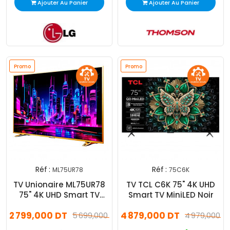
Ajouter Au Panier
Ajouter Au Panier
Promo
Promo
Réf :
Réf :
ML75UR78
75C6K
TV Unionaire ML75UR78
TV TCL C6K 75" 4K UHD
75" 4K UHD Smart TV
Smart TV MiniLED Noir
Android Gold
2 799,000 DT
4 879,000 DT
5 699,000 DT
4 979,000 D