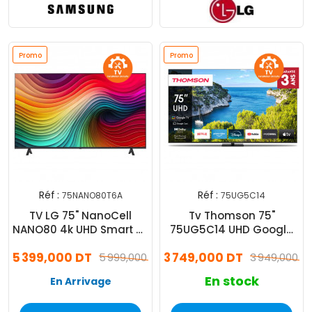
Promo
Promo
Réf :
Réf :
75NANO80T6A
75UG5C14
TV LG 75" NanoCell
Tv Thomson 75"
NANO80 4k UHD Smart Tv
75UG5C14 UHD Google
Noir
Tv Noir
5 399,000 DT
3 749,000 DT
5 999,000 DT
3 949,000 D
En stock
En Arrivage