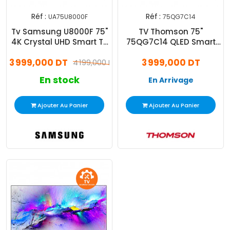
Réf :
Réf :
UA75U8000F
75QG7C14
Tv Samsung U8000F 75"
TV Thomson 75"
4K Crystal UHD Smart Tv
75QG7C14 QLED Smart
Noir
Google Tv Noir
3 999,000 DT
3 999,000 DT
4 199,000 DT
En stock
En Arrivage
Ajouter Au Panier
Ajouter Au Panier