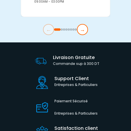
09:00AM - 03:00PM
0
←
→
Livraison Gratuite
Commande sup à 300 DT
Support Client
Entreprises & Particuliers
Paiement Sécurisé
Entreprises & Particuliers
Satisfaction client