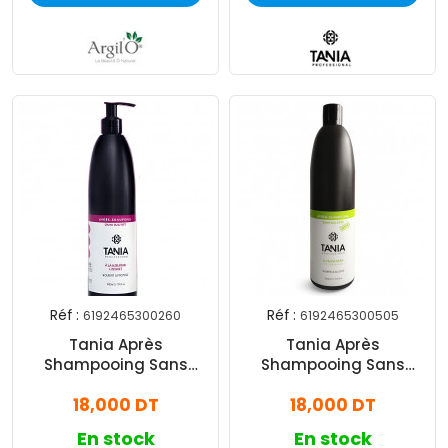
Réf :
Réf :
6192465300260
6192465300505
Tania Après
Tania Après
Shampooing Sans
Shampooing Sans
Sulfate à La Kératine 500
Sulfate à l'Aloe Vera 500
18,000 DT
18,000 DT
ml
ml
En stock
En stock