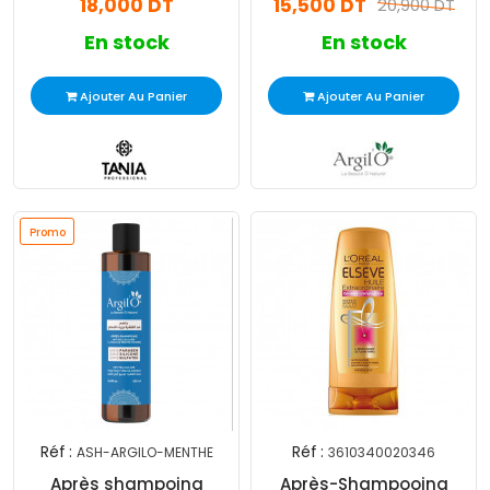
18,000 DT
15,500 DT
20,900 DT
En stock
En stock
Ajouter Au Panier
Ajouter Au Panier
Promo
Réf :
Réf :
ASH-ARGILO-MENTHE
3610340020346
Après shampoing
Après-Shampooing