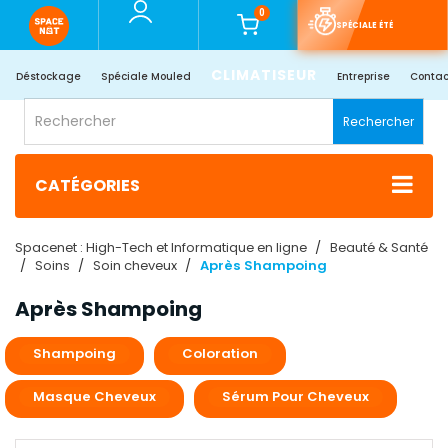
0
SPÉCIALE ÉTÉ
CLIMATISEUR
Déstockage
Spéciale Mouled
Entreprise
Contac
Rechercher
CATÉGORIES
Spacenet : High-Tech et Informatique en ligne
Beauté & Santé
Soins
Soin cheveux
Après Shampoing
Après Shampoing
Shampoing
Coloration
Masque Cheveux
Sérum Pour Cheveux