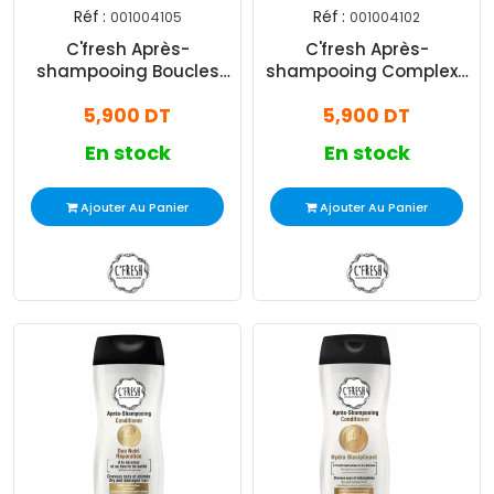
Réf :
Réf :
001004105
001004102
C'fresh Après-
C'fresh Après-
shampooing Boucles
shampooing Complexe
Sublimes Pour Cheveux
3 Huiles Pour Cheveux
5,900 DT
5,900 DT
Bouclés 350ml
Desséchés Et Fourchus
350ml
En stock
En stock
Ajouter Au Panier
Ajouter Au Panier