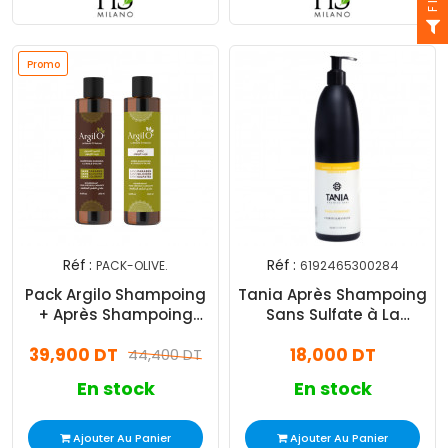
Promo
Réf :
Réf :
PACK-OLIVE.
6192465300284
Pack Argilo Shampoing
Tania Après Shampoing
+ Après Shampoing
Sans Sulfate à La
Avec Huile D'olive
Kératine Et à L’ail 500 ml
39,900 DT
18,000 DT
44,400 DT
En stock
En stock
Ajouter Au Panier
Ajouter Au Panier