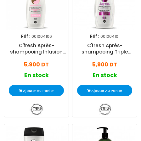
Réf :
Réf :
001004106
001004101
C'fresh Après-
C'fresh Après-
shampooing Infusion
shampooing Triple
Douceur Pour Cheveux
Action Lissage Intense
5,900 DT
5,900 DT
Ternes Et Secs 350ml
Pour Cheveux Secs Et
Frisés 350ml
En stock
En stock
Ajouter Au Panier
Ajouter Au Panier