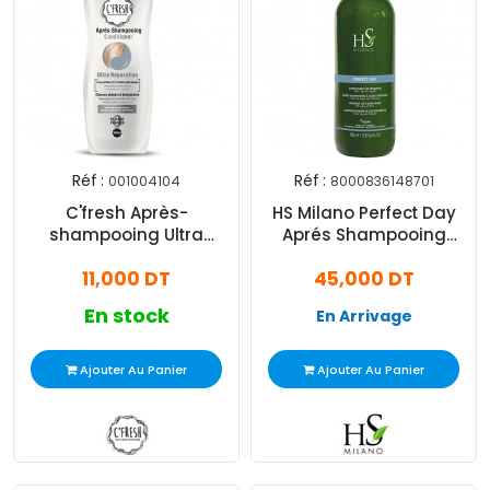
Réf :
Réf :
001004104
8000836148701
C'fresh Après-
HS Milano Perfect Day
shampooing Ultra
Aprés Shampooing
Réparation 0% Sulfate
Hydratant 1 Litre
11,000 DT
45,000 DT
Pour Cheveux Abimés
350ml
En stock
En Arrivage
Ajouter Au Panier
Ajouter Au Panier