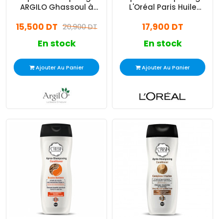
ARGILO Ghassoul à
L'Oréal Paris Huile
l'huile de menthe
Extraordinaire Cheveux
15,500 DT
17,900 DT
poivrée 250 ml
20,900 DT
Normaux Tendances à
Se Dessécher - 200 ml
En stock
En stock
Ajouter Au Panier
Ajouter Au Panier