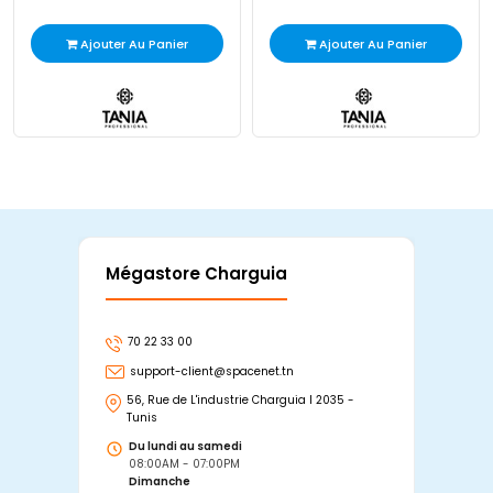
Ajouter Au Panier
Ajouter Au Panier
Mégastore Charguia
Mag
70 22 33 00
7
support-client@spacenet.tn
s
56, Rue de L'industrie Charguia I 2035 -
25
Tunis
Tu
Du lundi au samedi
D
08:00AM - 07:00PM
0
Dimanche
D