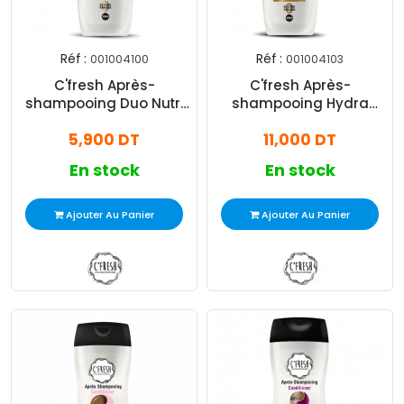
Réf :
Réf :
001004100
001004103
C'fresh Après-
C'fresh Après-
shampooing Duo Nutri
shampooing Hydra
Réparation Pour
Disciplinant 0% Sulfate
5,900 DT
11,000 DT
Cheveux Secs Et Abimés
Pour Cheveux Secs
350ml
350ml
En stock
En stock
Ajouter Au Panier
Ajouter Au Panier