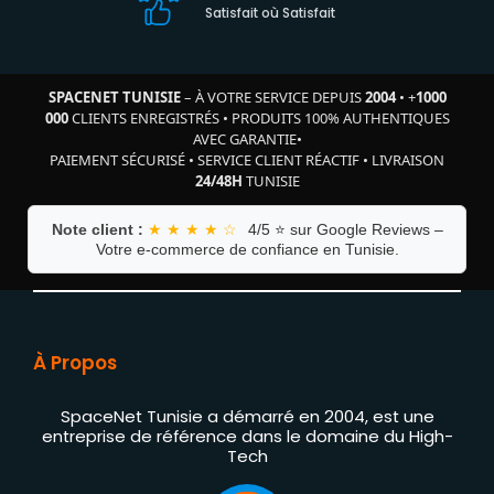
Satisfait où Satisfait
SPACENET TUNISIE
– À VOTRE SERVICE DEPUIS
2004
•
+
1000
000
CLIENTS ENREGISTRÉS
•
PRODUITS 100% AUTHENTIQUES
AVEC GARANTIE
•
PAIEMENT SÉCURISÉ
•
SERVICE CLIENT RÉACTIF
•
LIVRAISON
24/48H
TUNISIE
Note client :
★ ★ ★ ★ ☆
4/5 ⭐ sur Google Reviews –
Votre e-commerce de confiance en Tunisie.
À Propos
SpaceNet Tunisie a démarré en 2004, est une
entreprise de référence dans le domaine du High-
Tech