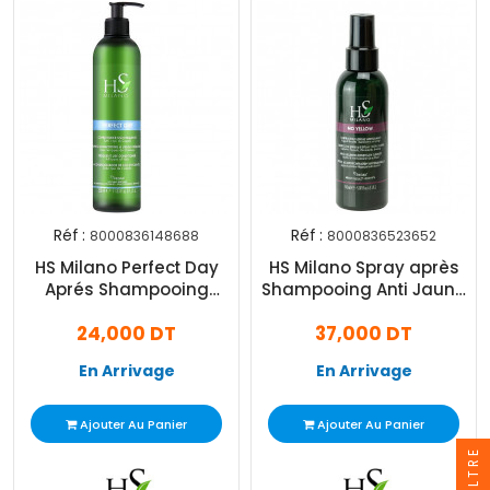
Réf :
Réf :
8000836148688
8000836523652
HS Milano Perfect Day
HS Milano Spray après
Aprés Shampooing
Shampooing Anti Jaune
Hydratant 350ml
150ml
24,000 DT
37,000 DT
En Arrivage
En Arrivage
Ajouter Au Panier
Ajouter Au Panier
FILTRE