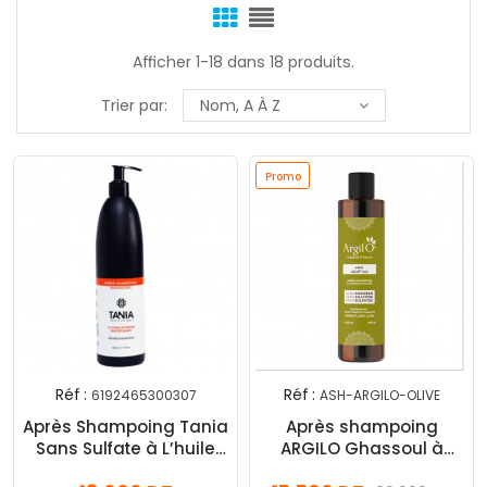
Afficher 1-18 dans 18 produits.
Trier par:
Nom, A À Z
Promo
Réf :
Réf :
6192465300307
ASH-ARGILO-OLIVE
Après Shampoing Tania
Après shampoing
Sans Sulfate à L’huile
ARGILO Ghassoul à
D’argan 500 ml
l'huile d'olive 250 ml