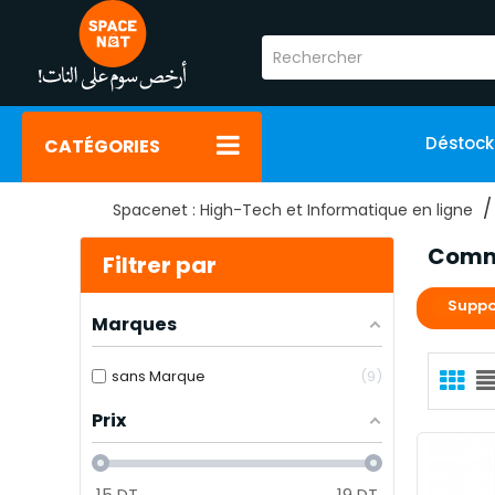
Déstoc
CATÉGORIES
Spacenet : High-Tech et Informatique en ligne
Comm
Filtrer par
Suppo
Marques
sans Marque
9
Prix
15
DT
19
DT