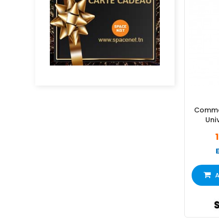
Comma
Uni
A