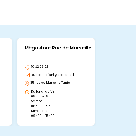
Mégastore Rue de Marseille
Mégastore
70 22 33 02
70 22 33 06
support-client@spacenet.tn
support-clie
35 rue de Marseille Tunis
Avenue Abou 
Hammamet, 
Du lundi au Ven
Du lundi au 
08h00 - 18h00
08h00 - 19h0
Samedi
Dimanche
08h00 - 15h00
09h00 - 15h0
Dimanche
09h00 - 15h00