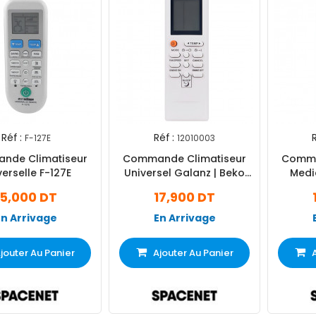
Réf :
Réf :
R
F-127E
12010003
nde Climatiseur
Commande Climatiseur
Comma
verselle F-127E
Universel Galanz | Beko
Medi
Blanc
15,000 DT
17,900 DT
En Arrivage
En Arrivage
jouter Au Panier
Ajouter Au Panier