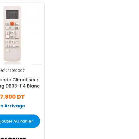
éf :
12010007
nde Climatiseur
g DB93-114 Blanc
17,900 DT
En Arrivage
jouter Au Panier