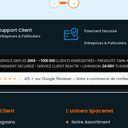
←
→
Support Client
Paiement Sécurisé
Entreprises & Particuliers
Entreprises & Particuliers
SERVICE DEPUIS
2004
•
+
1000 000
CLIENTS ENREGISTRÉS
•
PRODUITS 100% 
PAIEMENT SÉCURISÉ
•
SERVICE CLIENT RÉACTIF
•
LIVRAISON
24/48H
TUNISI
★ ★ ★ ★ ☆
4/5 ⭐ sur Google Reviews – Votre e-commerce de confian
Client
L’univers Spacenet
agasins
Notre Assortiment