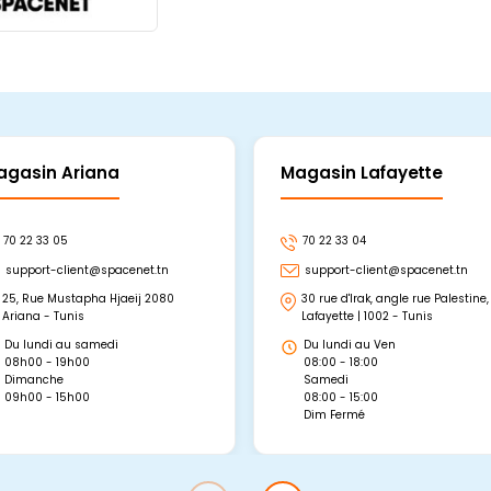
agasin Ariana
Magasin Lafayette
70 22 33 05
70 22 33 04
support-client@spacenet.tn
support-client@spacenet.tn
25, Rue Mustapha Hjaeij 2080
30 rue d'Irak, angle rue Palestine,
Ariana - Tunis
Lafayette | 1002 - Tunis
Du lundi au samedi
Du lundi au Ven
08h00 - 19h00
08:00 - 18:00
Dimanche
Samedi
09h00 - 15h00
08:00 - 15:00
Dim Fermé