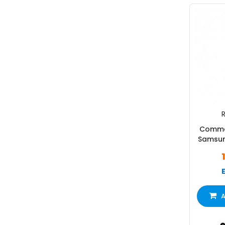
R
Comma
Samsun
A