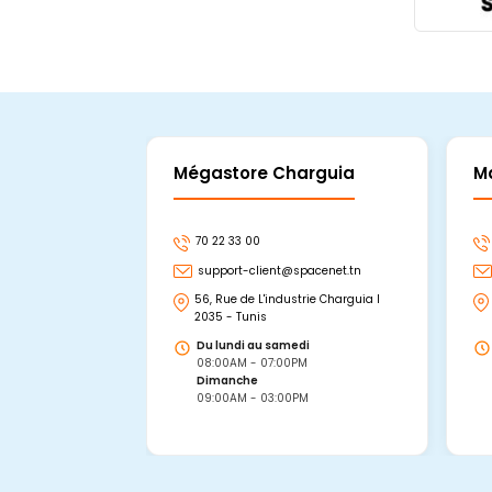
Mégastore Charguia
M
70 22 33 00
support-client@spacenet.tn
56, Rue de L'industrie Charguia I
2035 - Tunis
Du lundi au samedi
08:00AM - 07:00PM
Dimanche
09:00AM - 03:00PM