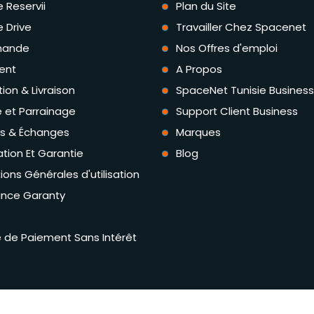
e Reservii
Plan du Site
e Drive
Travailler Chez Spacenet
ande
Nos Offres d'emploi
ent
A Propos
tion & Livraison
SpaceNet Tunisie Business
té et Parrainage
Support Client Business
rs & Échanges
Marques
tion Et Garantie
Blog
ions Générales d'utilisation
ance Garanty
té de Paiement Sans Intérêt