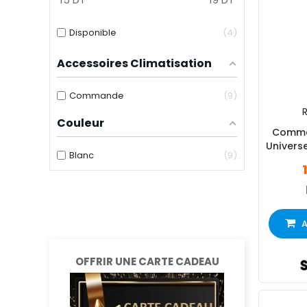
Disponible
4
Accessoires Climatisation
Commande
9
R
Couleur
Comma
Universe
Blanc
9
A
OFFRIR UNE CARTE CADEAU