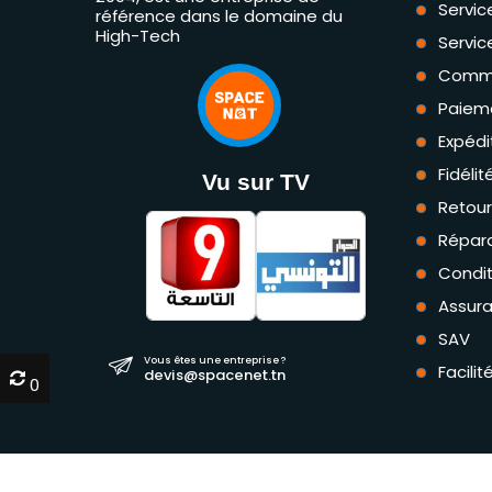
Servic
référence dans le domaine du
High-Tech
Servic
Comm
Paiem
Expédi
Fidéli
Vu sur TV
Retou
Répara
Condit
Assur
SAV
Vous êtes une entreprise ?
Facili
devis@spacenet.tn
0
0