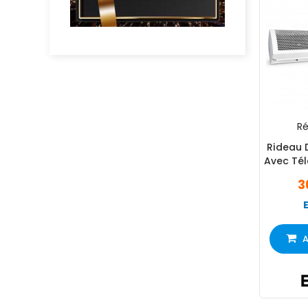
Ré
Rideau 
Avec Té
3
A