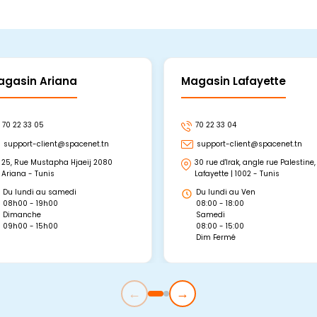
agasin Ariana
Magasin Lafayette
70 22 33 05
70 22 33 04
support-client@spacenet.tn
support-client@spacenet.tn
25, Rue Mustapha Hjaeij 2080
30 rue d'Irak, angle rue Palestine,
Ariana - Tunis
Lafayette | 1002 - Tunis
Du lundi au samedi
Du lundi au Ven
08h00 - 19h00
08:00 - 18:00
Dimanche
Samedi
09h00 - 15h00
08:00 - 15:00
Dim Fermé
←
→