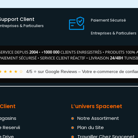
Support Client
Paiement Sécurisé
Entreprises & Particuliers
Entreprises & Particuliers
SERVICE DEPUIS
2004
•
+
1000 000
CLIENTS ENREGISTRÉS
•
PRODUITS 100% 
PAIEMENT SÉCURISÉ
•
SERVICE CLIENT RÉACTIF
•
LIVRAISON
24/48H
TUNISI
★ ★ ★ ★ ☆
4/5 ⭐ sur Google Reviews – Votre e-commerce de confian
Client
L’univers Spacenet
agasins
Notre Assortiment
e Reservii
Plan du Site
e Drive
Travailler Chez Spacenet