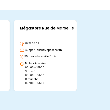
Mégastore Rue de Marseille
Mégastore
70 22 33 02
70 22 33 06
support-client@spacenet.tn
support-clie
35 rue de Marseille Tunis
Avenue Abou 
Hammamet, 
Du lundi au Ven
Du lundi au 
08h00 - 18h00
08h00 - 19h0
Samedi
Dimanche
08h00 - 15h00
09h00 - 15h0
Dimanche
09h00 - 15h00