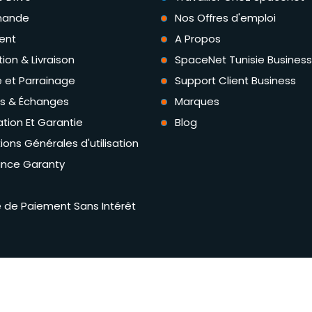
ande
Nos Offres d'emploi
ent
A Propos
tion & Livraison
SpaceNet Tunisie Business
té et Parrainage
Support Client Business
rs & Échanges
Marques
tion Et Garantie
Blog
ions Générales d'utilisation
ance Garanty
té de Paiement Sans Intérêt