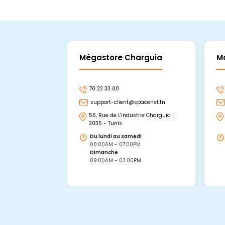
Mégastore Charguia
M
70 22 33 00
support-client@spacenet.tn
56, Rue de L'industrie Charguia I
2035 - Tunis
Du lundi au samedi
08:00AM - 07:00PM
Dimanche
09:00AM - 03:00PM