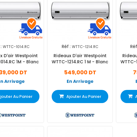
:
Réf :
Réf
WTTC-1014.RC
WTTC-1214.RC
x D'air Westpoint
Rideaux D'air Westpoint
Rideau
WTTC-1014.RC 1M - Blanc
WTTC-1214.RC 1 M - Blanc
WTTC-15
39,000 DT
549,000 DT
7
En Arrivage
En Arrivage
jouter Au Panier
Ajouter Au Panier