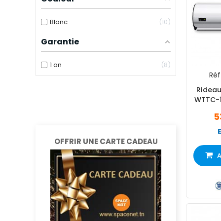
Blanc
10
Garantie
1 an
8
Réf 
Rideau
5
OFFRIR UNE CARTE CADEAU
A