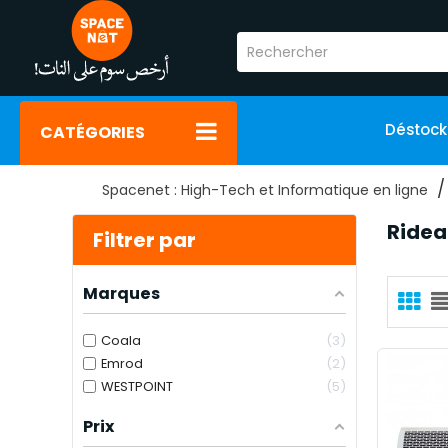
Déstoc
CATÉGORIES
Spacenet : High-Tech et Informatique en ligne
Ridea
Filtrer par
Marques
Coala
3
Emrod
2
WESTPOINT
5
Prix