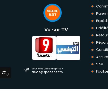
Comm
Paiem
Expédi
Fidéli
Vu sur TV
Retou
Répara
Condit
Assur
SAV
Vous êtes une entreprise ?
Facili
devis@spacenet.tn
0
0