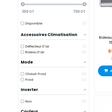
369
DT
799
DT
Disponible
1
Accessoires Climatisation
Rideau 
1
Déflecteur D'air
1
6
Rideau D’air
8
Mode
A
Chaud-Froid
5
Froid
3
Inverter
Non
8
Couleur