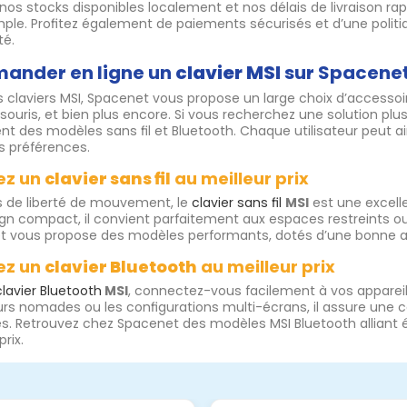
nos stocks disponibles localement et nos délais de livraison 
mple. Profitez également de paiements sécurisés et d’une politi
té.
nder en ligne un
clavier MSI
sur Spacene
s claviers MSI, Spacenet vous propose un large choix d’accesso
 souris, et bien plus encore. Si vous recherchez une solution p
t des modèles sans fil et Bluetooth. Chaque utilisateur peut ai
s préférences.
ez un
clavier sans fil
au meilleur prix
s de liberté de mouvement, le
clavier sans fil
MSI
est une excelle
gn compact, il convient parfaitement aux espaces restreints 
 vous propose des modèles performants, dotés d’une bonne au
ez un
clavier Bluetooth
au meilleur prix
clavier Bluetooth
MSI
, connectez-vous facilement à vos appareils
eurs nomades ou les configurations multi-écrans, il assure une
. Retrouvez chez Spacenet des modèles MSI Bluetooth alliant é
prix.