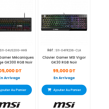
Réf :
S11-04US20G-HH9
S11-04FR236-CLA
 Gamer Mécaniques
Clavier Gamer MSI Vigor
ge GK300 RGB Noir
GK30 RGB Noir
05,000 DT
99,000 DT
En Arrivage
En Arrivage
Ajouter Au Panier
Ajouter Au Panier