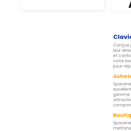
Clavi
Conçus p
leur des
et confo
votre bo
pour rép
Achet
Spacenet
excellen
gamme po
attracti
comprom
Boutiq
Spacenet
mettons 