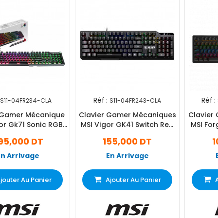
Réf :
Réf :
S11-04FR234-CLA
S11-04FR243-CLA
 Gamer Mécanique
Clavier Gamer Mécaniques
Clavier
or Gk71 Sonic RGB
MSI Vigor GK41 Switch Red
MSI For
Noir
Noir
95,000 DT
155,000 DT
1
En Arrivage
En Arrivage
jouter Au Panier
Ajouter Au Panier