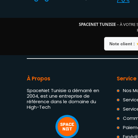
SPACENET TUNISIE
– À VOTRE 
Note client :
À Propos
Service 
SpaceNet Tunisie a démarré en
Nos M
2004, est une entreprise de
Servic
référence dans le domaine du
High-Tech
Servic
Comm
Paiem
Expédi