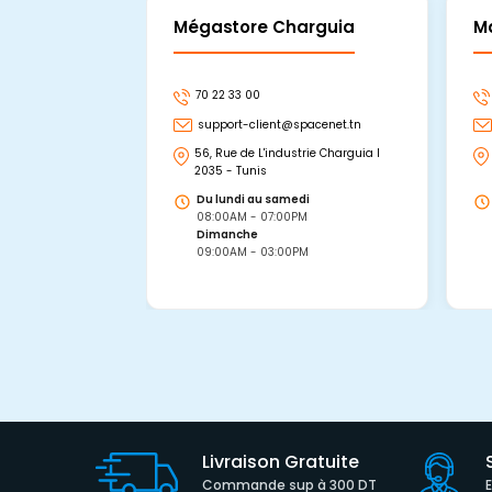
Mégastore Charguia
M
70 22 33 00
support-client@spacenet.tn
56, Rue de L'industrie Charguia I
2035 - Tunis
Du lundi au samedi
08:00AM - 07:00PM
Dimanche
09:00AM - 03:00PM
Livraison Gratuite
Commande sup à 300 DT