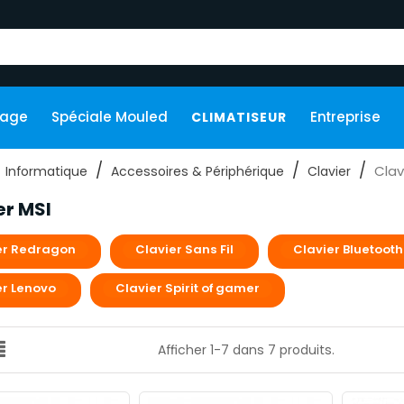
kage
Spéciale Mouled
Entreprise
CLIMATISEUR
Clav
Informatique
Accessoires & Périphérique
Clavier
er MSI
er Redragon
Clavier Sans Fil
Clavier Bluetooth
er Lenovo
Clavier Spirit of gamer
Afficher 1-7 dans 7 produits.