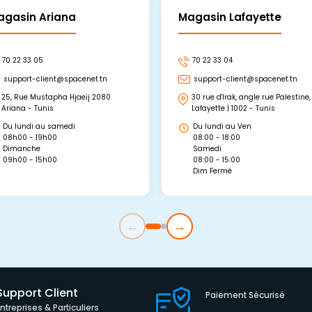
agasin Ariana
Magasin Lafayette
70 22 33 05
70 22 33 04
support-client@spacenet.tn
support-client@spacenet.tn
25, Rue Mustapha Hjaeij 2080
30 rue d'Irak, angle rue Palestine,
Ariana - Tunis
Lafayette | 1002 - Tunis
Du lundi au samedi
Du lundi au Ven
08h00 - 19h00
08:00 - 18:00
Dimanche
Samedi
09h00 - 15h00
08:00 - 15:00
Dim Fermé
←
→
Support Client
Paiement Sécurisé
Entreprises & Particuliers