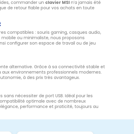
rapides, commander un
clavier MSI
n’a jamais été
que de retour fiable pour vos achats en toute
t
ires compatibles : souris gaming, casques audio,
lus mobile ou minimaliste, nous proposons
nsi configurer son espace de travail ou de jeu
nte alternative. Grâce à sa connectivité stable et
ou aux environnements professionnels modernes.
tonomie, à des prix très avantageux.
 sans nécessiter de port USB. Idéal pour les
 compatibilité optimale avec de nombreux
légance, performance et praticité, toujours au