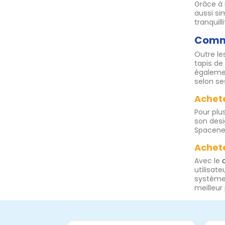
Grâce à 
aussi si
tranquilli
Comma
Outre le
tapis de
égalemen
selon se
Achet
Pour plu
son desi
Spacenet
Achet
Avec le
utilisat
systèmes
meilleur 