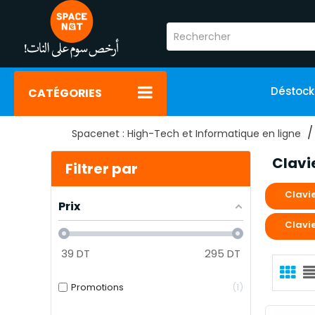
Déstoc
CATÉGORIES
Spacenet : High-Tech et Informatique en ligne
Clavi
Filtrer par
Clavi
Prix
Clavi
39
DT
295
DT
Promotions
1