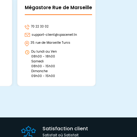
Mégastore Rue de Marseille
Mégastore
70 22 33 02
70 22 33 06
support-client@spacenet.tn
support-clie
35 rue de Marseille Tunis
Avenue Abou 
Hammamet, 
Du lundi au Ven
Du lundi au 
08h00 - 18h00
08h00 - 19h0
Samedi
Dimanche
08h00 - 15h00
09h00 - 15h0
Dimanche
09h00 - 15h00
Satisfaction client
Satisfait où Satisfait