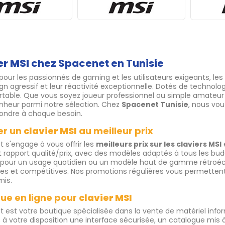
er MSI
chez Spacenet en Tunisie
our les passionnés de gaming et les utilisateurs exigeants, les
ign agressif et leur réactivité exceptionnelle. Dotés de technolog
rtable. Que vous soyez joueur professionnel ou simple amateur 
nheur parmi notre sélection. Chez
Spacenet Tunisie
, nous vo
ondre à chaque besoin.
er un
clavier MSI
au meilleur prix
 s'engage à vous offrir les
meilleurs prix sur les claviers MSI
e
t rapport qualité/prix, avec des modèles adaptés à tous les bud
ur un usage quotidien ou un modèle haut de gamme rétroéclai
ves et compétitives. Nos promotions régulières vous permettent
is.
ue en ligne pour
clavier MSI
 est votre boutique spécialisée dans la vente de matériel inf
à votre disposition une interface sécurisée, un catalogue mis à 