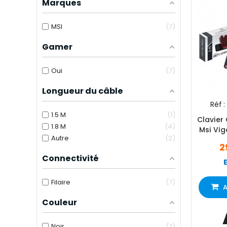
Marques
MSI
7
Gamer
Oui
7
Longueur du câble
Réf :
1.5 M
1
Clavier
1.8 M
4
Msi Vig
Autre
2
2
Connectivité
Filaire
7
A
Couleur
Noir
7