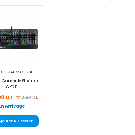
S11-04FR233-CLA
r Gamer MSI Vigor
GK20
00 DT
64,000 DT
En Arrivage
Ajouter Au Panier