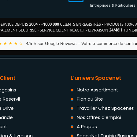
Entreprises & Particuliers
SERVICE DEPUIS
2004
•
+
1000 000
CLIENTS ENREGISTRÉS
•
PRODUITS 100% 
PAIEMENT SÉCURISÉ
•
SERVICE CLIENT RÉACTIF
•
LIVRAISON
24/48H
TUNISI
★ ★ ★ ★ ☆
4/5 ⭐ sur Google Reviews – Votre e-commerce de confian
Client
L’univers Spacenet
agasins
Notre Assortiment
e Reservii
Plan du Site
e Drive
Travailler Chez Spacenet
ande
Nos Offres d'emploi
ent
A Propos
tion & Livraison
SpaceNet Tunisie Business