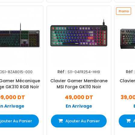
Promo
Réf :
Réf :
OS1-8ZA8015-000
S11-04FR254-HH9
 Gamer Mécanique
Clavier Gamer Membrane
Clavie
ge GK310 RGB Noir
MSI Forge GK110 Noir
99,000 DT
49,000 DT
39,0
En Arrivage
En Arrivage
jouter Au Panier
Ajouter Au Panier