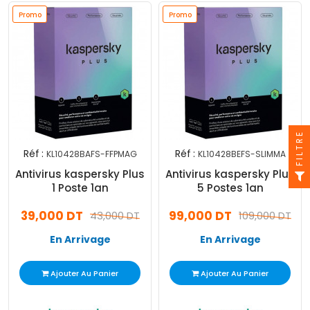
Promo
Promo
FILTRE
Réf :
Réf :
KL10428BAFS-FFPMAG
KL10428BEFS-SLIMMA
Antivirus kaspersky Plus
Antivirus kaspersky Plus
1 Poste 1an
5 Postes 1an
39,000 DT
99,000 DT
43,000 DT
109,000 DT
En Arrivage
En Arrivage
Ajouter Au Panier
Ajouter Au Panier