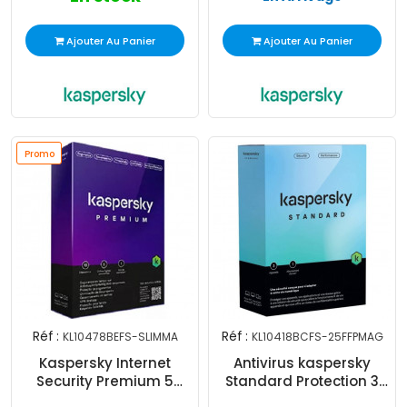
Ajouter Au Panier
Ajouter Au Panier
Promo
Réf :
Réf :
KL10478BEFS-SLIMMA
KL10418BCFS-25FFPMAG
Kaspersky Internet
Antivirus kaspersky
Security Premium 5
Standard Protection 3
Postes 1an
Postes 1an