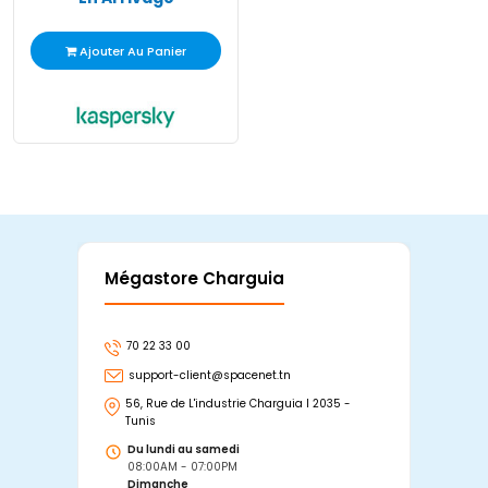
Ajouter Au Panier
Mégastore Charguia
Mag
70 22 33 00
7
support-client@spacenet.tn
s
56, Rue de L'industrie Charguia I 2035 -
25
Tunis
Tu
Du lundi au samedi
D
08:00AM - 07:00PM
0
Dimanche
D