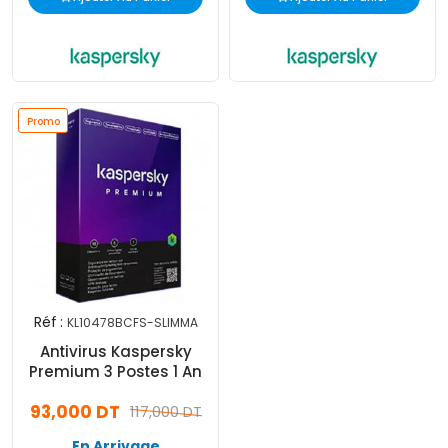
Promo
Réf :
KL10478BCFS-SLIMMA
Antivirus Kaspersky
Premium 3 Postes 1 An
93,000 DT
117,000 DT
En Arrivage