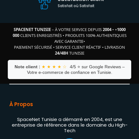
Satisfait où Satisfait
SPACENET TUNISIE
– À VOTRE SERVICE DEPUIS
2004
•
+
1000
000
CLIENTS ENREGISTRÉS
•
PRODUITS 100% AUTHENTIQUES
AVEC GARANTIE
•
PAIEMENT SÉCURISÉ
•
SERVICE CLIENT RÉACTIF
•
LIVRAISON
24/48H
TUNISIE
Note client :
★ ★ ★ ★ ☆
4/5 ⭐ sur Google Reviews –
Votre e-commerce de confiance en Tunisie.
À Propos
SpaceNet Tunisie a démarré en 2004, est une
entreprise de référence dans le domaine du High-
Tech