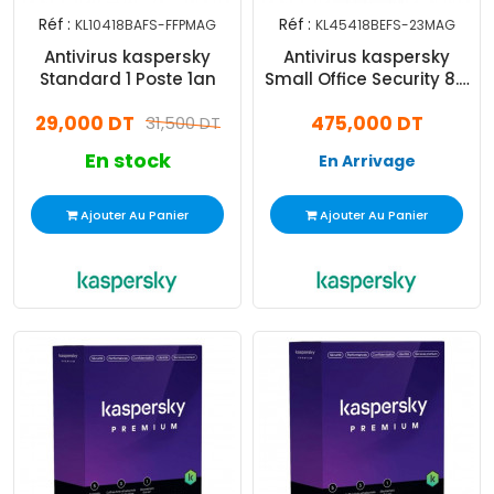
Réf :
Réf :
KL10418BAFS-FFPMAG
KL45418BEFS-23MAG
Antivirus kaspersky
Antivirus kaspersky
Standard 1 Poste 1an
Small Office Security 8.0
5 Postes + 1 Serveur
29,000 DT
475,000 DT
31,500 DT
En stock
En Arrivage
Ajouter Au Panier
Ajouter Au Panier