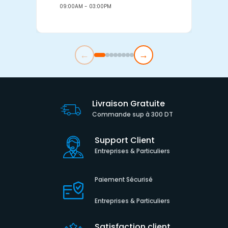
09:00AM - 03:00PM
0
←
→
Livraison Gratuite
Commande sup à 300 DT
Support Client
Entreprises & Particuliers
Paiement Sécurisé
Entreprises & Particuliers
Satisfaction client