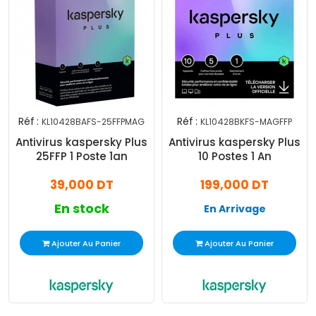
Réf :
Réf :
KL10428BAFS-25FFPMAG
KL10428BKFS-MAGFFP
Antivirus kaspersky Plus
Antivirus kaspersky Plus
25FFP 1 Poste 1an
10 Postes 1 An
39,000 DT
199,000 DT
En stock
En Arrivage
Ajouter Au Panier
Ajouter Au Panier