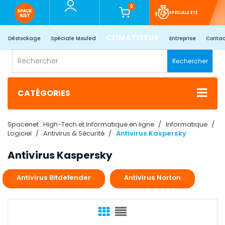
0
SPÉCIALE ÉTÉ
CLIMATISEUR
Déstockage
Spéciale Mouled
Entreprise
Contac
Rechercher
CATÉGORIES
Spacenet : High-Tech et Informatique en ligne
Informatique
Logiciel
Antivirus & Sécurité
Antivirus Kaspersky
Antivirus Kaspersky
Antivirus Bitdefender
Antivirus Norton