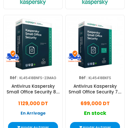
Réf :
Réf :
KL45418BNFS-23MAG
KL45418BKFS
Antivirus Kaspersky
Antivirus Kaspersky
Small Office Security 8.0
Small Office Security 7.0
20 Postes + 2 Serveurs 1
(10 Poste + 1 Serveur)
1 129,000 DT
699,000 DT
An
En stock
En Arrivage
Ajouter Au Panier
Ajouter Au Panier