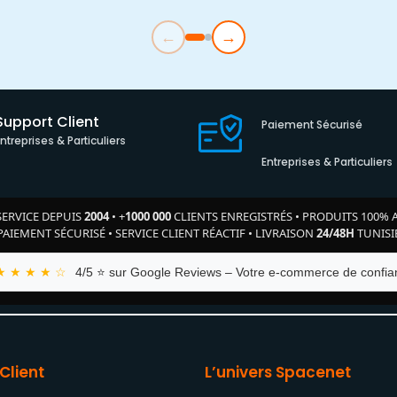
←
→
Support Client
Paiement Sécurisé
Entreprises & Particuliers
Entreprises & Particuliers
SERVICE DEPUIS
2004
•
+
1000 000
CLIENTS ENREGISTRÉS
•
PRODUITS 100% 
PAIEMENT SÉCURISÉ
•
SERVICE CLIENT RÉACTIF
•
LIVRAISON
24/48H
TUNISI
★ ★ ★ ★ ☆
4/5 ⭐ sur Google Reviews – Votre e-commerce de confian
Client
L’univers Spacenet