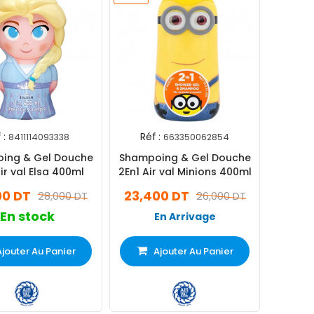
 :
Réf :
8411114093338
663350062854
ing & Gel Douche
Shampoing & Gel Douche
ir val Elsa 400ml
2En1 Air val Minions 400ml
00 DT
23,400 DT
28,000 DT
26,000 DT
En stock
En Arrivage
Ajouter Au Panier
Ajouter Au Panier