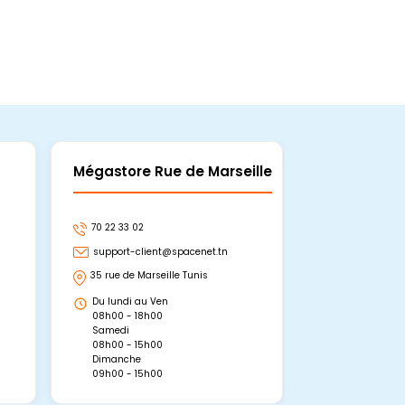
Mégastore Rue de Marseille
Mégastore
70 22 33 02
70 22 33 06
support-client@spacenet.tn
support-clie
35 rue de Marseille Tunis
Avenue Abou 
Hammamet, 
Du lundi au Ven
Du lundi au 
08h00 - 18h00
08h00 - 19h0
Samedi
Dimanche
08h00 - 15h00
09h00 - 15h0
Dimanche
09h00 - 15h00