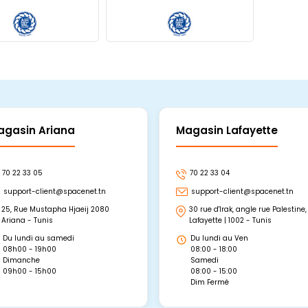
agasin Ariana
Magasin Lafayette
70 22 33 05
70 22 33 04
support-client@spacenet.tn
support-client@spacenet.tn
25, Rue Mustapha Hjaeij 2080
30 rue d'Irak, angle rue Palestine,
Ariana - Tunis
Lafayette | 1002 - Tunis
Du lundi au samedi
Du lundi au Ven
08h00 - 19h00
08:00 - 18:00
Dimanche
Samedi
09h00 - 15h00
08:00 - 15:00
Dim Fermé