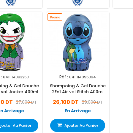
Promo
:
Réf :
8411114093253
8411114095394
ing & Gel Douche
Shampoing & Gel Douche
r val Jocker 400ml
2En1 Air val Stitch 400ml
00 DT
26,100 DT
27,000 DT
29,000 DT
En Arrivage
En Arrivage
jouter Au Panier
Ajouter Au Panier