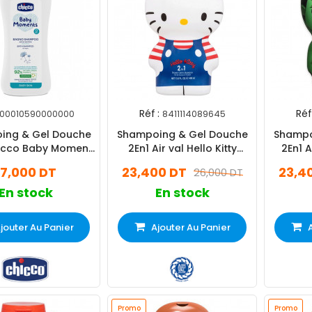
Réf :
Réf 
00010590000000
8411114089645
ing & Gel Douche
Shampoing & Gel Douche
Shampo
icco Baby Moment
2En1 Air val Hello Kitty
2En1 A
200ml
400ml
17,000 DT
23,400 DT
23,4
26,000 DT
En stock
En stock
jouter Au Panier
Ajouter Au Panier
Promo
Promo