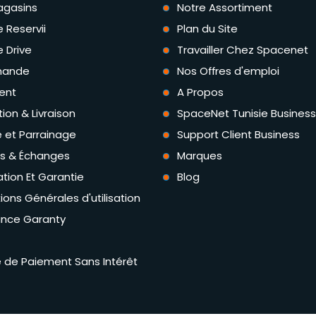
agasins
Notre Assortiment
e Reservii
Plan du Site
e Drive
Travailler Chez Spacenet
ande
Nos Offres d'emploi
ent
A Propos
tion & Livraison
SpaceNet Tunisie Business
té et Parrainage
Support Client Business
rs & Échanges
Marques
tion Et Garantie
Blog
ions Générales d'utilisation
ance Garanty
té de Paiement Sans Intérêt