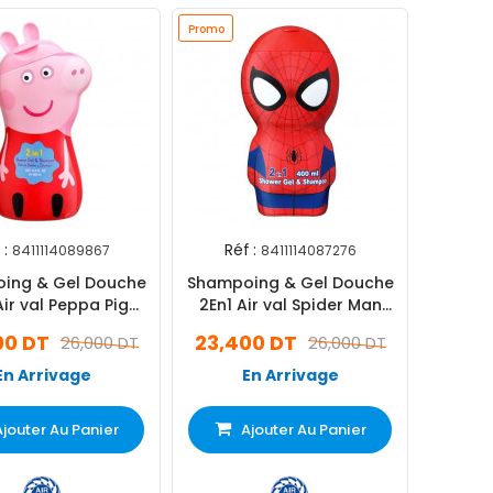
Promo
 :
Réf :
8411114089867
8411114087276
ing & Gel Douche
Shampoing & Gel Douche
Air val Peppa Pig
2En1 Air val Spider Man
400ml
400ml
00 DT
23,400 DT
26,000 DT
26,000 DT
En Arrivage
En Arrivage
Ajouter Au Panier
Ajouter Au Panier