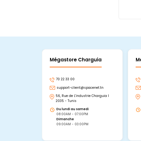
Mégastore Charguia
M
70 22 33 00
support-client@spacenet.tn
56, Rue de L'industrie Charguia I
2035 - Tunis
Du lundi au samedi
08:00AM - 07:00PM
Dimanche
09:00AM - 03:00PM