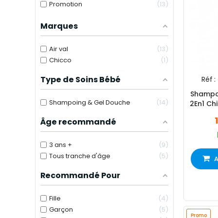
Promotion
13
Marques
Air val
13
Chicco
1
Type de Soins Bébé
Réf :
Shampo
Shampoing & Gel Douche
14
2En1 Ch
Âge recommandé
3 ans +
9
Tous tranche d'âge
5
A
Recommandé Pour
Fille
4
Garçon
5
Promo