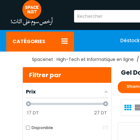
Déstoc
CATÉGORIES
Spacenet : High-Tech et Informatique en ligne
Gel D
Filtrer par
Shamp
Prix
17
DT
27
DT
Disponible
7