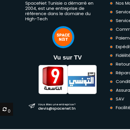
SpaceNet Tunisie a démarré en
Nos M
2004, est une entreprise de
Servic
référence dans le domaine du
High-Tech
Servic
Comm
Paiem
Expédi
Fidéli
Vu sur TV
Retou
Répara
Condit
Assur
SAV
Vous êtes une entreprise ?
Facili
devis@spacenet.tn
0
0