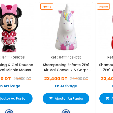
Promo
Promo
:
Réf :
Réf
8411114089768
8411114084725
ing & Gel Douche
Shampooing Enfants 2En1
Shampo
 val Minnie Mousse
Air Val Cheveux & Corps
2En1 
400ml
400 ml
00 DT
23,400 DT
23,4
26,000 DT
26,000 DT
En Arrivage
En Arrivage
jouter Au Panier
Ajouter Au Panier