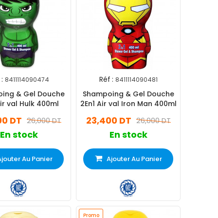
:
Réf :
8411114090474
8411114090481
ing & Gel Douche
Shampoing & Gel Douche
ir val Hulk 400ml
2En1 Air val Iron Man 400ml
00 DT
23,400 DT
26,000 DT
26,000 DT
En stock
En stock
Ajouter Au Panier
Ajouter Au Panier
Promo