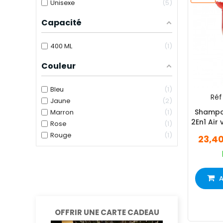
Unisexe
5
Capacité
400 ML
1
Couleur
Bleu
1
Réf 
Jaune
2
Shampo
Marron
1
2En1 Air
Rose
1
Rouge
1
23,4
A
OFFRIR UNE CARTE CADEAU