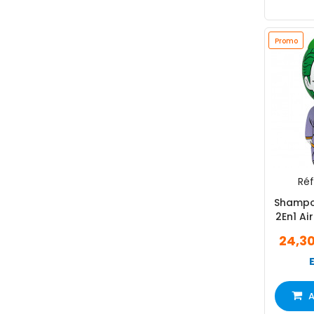
Promo
Réf 
Shampo
2En1 Ai
24,3
A