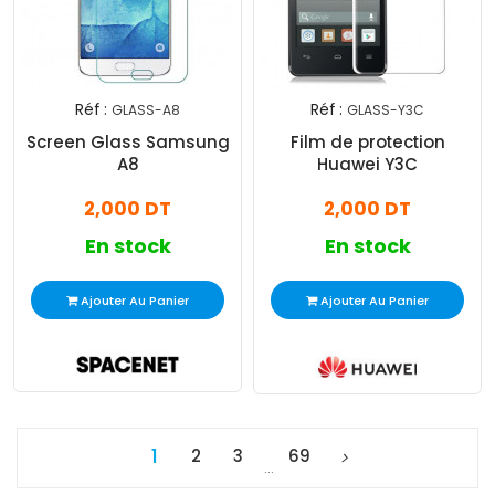
Réf :
Réf :
GLASS-A8
GLASS-Y3C
Screen Glass Samsung
Film de protection
A8
Huawei Y3C
2,000 DT
2,000 DT
En stock
En stock
Ajouter Au Panier
Ajouter Au Panier
1
2
3
69
…