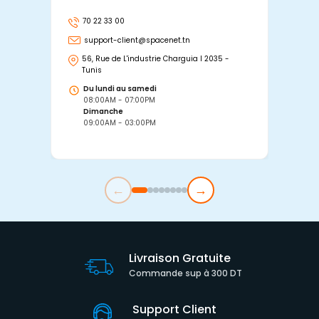
70 22 33 00
7
support-client@spacenet.tn
s
56, Rue de L'industrie Charguia I 2035 -
25
Tunis
Tu
Du lundi au samedi
D
08:00AM - 07:00PM
0
Dimanche
D
09:00AM - 03:00PM
0
←
→
Livraison Gratuite
Commande sup à 300 DT
Support Client