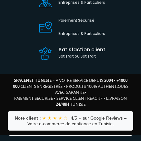
Entreprises & Particuliers
Paiement Sécurisé
Entreprises & Particuliers
Satisfaction client
Satisfait où Satisfait
SPACENET TUNISIE
– À VOTRE SERVICE DEPUIS
2004
•
+
1000
000
CLIENTS ENREGISTRÉS
•
PRODUITS 100% AUTHENTIQUES
AVEC GARANTIE
•
PAIEMENT SÉCURISÉ
•
SERVICE CLIENT RÉACTIF
•
LIVRAISON
24/48H
TUNISIE
Note client :
★ ★ ★ ★ ☆
4/5 ⭐ sur Google Reviews –
Votre e-commerce de confiance en Tunisie.