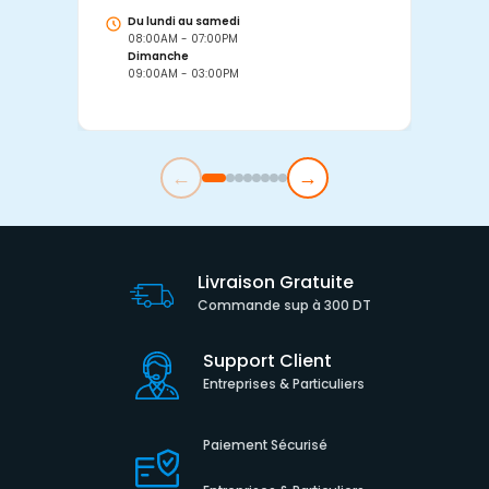
Du lundi au samedi
D
08:00AM - 07:00PM
0
Dimanche
D
09:00AM - 03:00PM
0
←
→
Livraison Gratuite
Commande sup à 300 DT
Support Client
Entreprises & Particuliers
Paiement Sécurisé