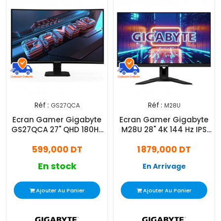
Réf :
Réf :
GS27QCA
M28U
Ecran Gamer Gigabyte
Ecran Gamer Gigabyte
GS27QCA 27" QHD 180Hz
M28U 28" 4K 144 Hz IPS
VA
Noir
599,000 DT
1 879,000 DT
En stock
En Arrivage
Ajouter Au Panier
Ajouter Au Panier