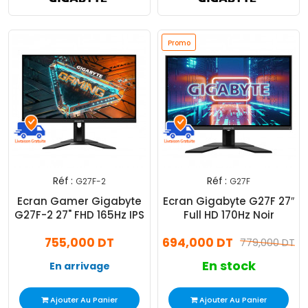
Promo
Réf :
Réf :
G27F-2
G27F
Ecran Gamer Gigabyte
Ecran Gigabyte G27F 27″
G27F-2 27" FHD 165Hz IPS
Full HD 170Hz Noir
755,000 DT
694,000 DT
779,000 DT
En stock
En arrivage
Ajouter Au Panier
Ajouter Au Panier