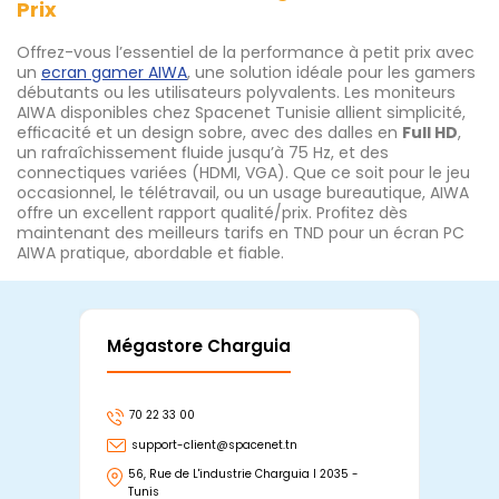
Prix
Offrez-vous l’essentiel de la performance à petit prix avec
un
ecran gamer AIWA
, une solution idéale pour les gamers
débutants ou les utilisateurs polyvalents. Les moniteurs
AIWA disponibles chez Spacenet Tunisie allient simplicité,
efficacité et un design sobre, avec des dalles en
Full HD
,
un rafraîchissement fluide jusqu’à 75 Hz, et des
connectiques variées (HDMI, VGA). Que ce soit pour le jeu
occasionnel, le télétravail, ou un usage bureautique, AIWA
offre un excellent rapport qualité/prix. Profitez dès
maintenant des meilleurs tarifs en TND pour un écran PC
AIWA pratique, abordable et fiable.
Mégastore Charguia
Mag
70 22 33 00
7
support-client@spacenet.tn
s
56, Rue de L'industrie Charguia I 2035 -
25
Tunis
Tu