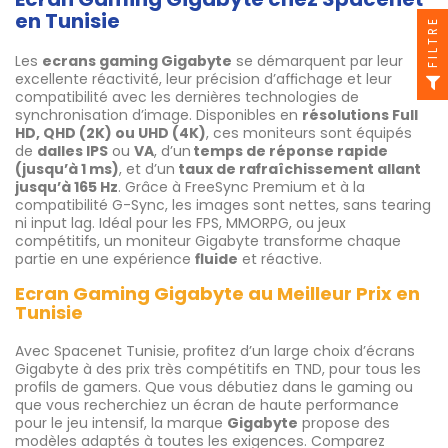
en Tunisie
FILTRE
Les
ecrans gaming Gigabyte
se démarquent par leur
excellente réactivité, leur précision d’affichage et leur
compatibilité avec les dernières technologies de
synchronisation d’image. Disponibles en
résolutions Full
HD, QHD (2K) ou UHD (4K)
, ces moniteurs sont équipés
de
dalles IPS
ou
VA
, d’un
temps de réponse rapide
(jusqu’à 1 ms)
, et d’un
taux de rafraîchissement allant
jusqu’à 165 Hz
. Grâce à FreeSync Premium et à la
compatibilité G-Sync, les images sont nettes, sans tearing
ni input lag. Idéal pour les FPS, MMORPG, ou jeux
compétitifs, un moniteur Gigabyte transforme chaque
partie en une expérience
fluide
et réactive.
Ecran Gaming Gigabyte au Meilleur Prix en
Tunisie
Avec Spacenet Tunisie, profitez d’un large choix d’écrans
Gigabyte à des prix très compétitifs en TND, pour tous les
profils de gamers. Que vous débutiez dans le gaming ou
que vous recherchiez un écran de haute performance
pour le jeu intensif, la marque
Gigabyte
propose des
modèles adaptés à toutes les exigences. Comparez