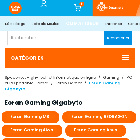
0
SPÉCIALE ÉTÉ
CLIMATISEUR
Déstockage
Spéciale Mouled
Entreprise
Contac
Rechercher
CATÉGORIES
Spacenet : High-Tech et Informatique en ligne
Gaming
PC
et PC portable Gamer
Ecran Gamer
Ecran Gaming
Gigabyte
Ecran Gaming Gigabyte
Ecran Gaming MSI
Ecran Gaming REDRAGON
Ecran Gaming Aiwa
Ecran Gaming Asus