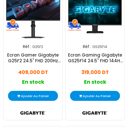
Réf :
Réf :
G25F2
GS25F14
Ecran Gamer Gigabyte
Ecran Gaming Gigabyte
G25F2 24.5" FHD 200Hz
GS25F14 24.5'' FHD 144Hz
IPS
IPS Noir
409,000 DT
319,000 DT
En stock
En stock
Ajouter Au Panier
Ajouter Au Panier