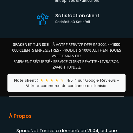
Entreprises & Particuliers
Satisfaction client
Satisfait où Satisfait
SPACENET TUNISIE
– À VOTRE SERVICE DEPUIS
2004
•
+
1000
000
CLIENTS ENREGISTRÉS
•
PRODUITS 100% AUTHENTIQUES
AVEC GARANTIE
•
PAIEMENT SÉCURISÉ
•
SERVICE CLIENT RÉACTIF
•
LIVRAISON
24/48H
TUNISIE
Note client :
★ ★ ★ ★ ☆
4/5 ⭐ sur Google Reviews –
Votre e-commerce de confiance en Tunisie.
À Propos
SpaceNet Tunisie a démarré en 2004, est une