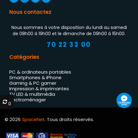
Nous contactez
Nous sommes à votre disposition du lundi au samedi
de 08h00 à 19h00 et le dimanche de 09h00 à 15h00.
70 22 33 00
Catégories
PC & ordinateurs portables
Smartphones & iPhone
Gaming & PC gamer
Impression & imprimantes
TV LED & multimédia
Électroménager
0
0
Contactez
nous
© 2026
SpaceNet
. Tous droits réservés.