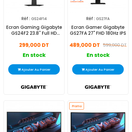
Réf :
Réf :
GS24F14
GS27FA
Ecran Gaming Gigabyte
Ecran Gamer Gigabyte
GS24F2 23.8'' Full HD
GS27FA 27" FHD 180Hz IPS
144Hz IPS Noir
299,000 DT
489,000 DT
599,000 DT
En stock
En stock
Ajouter Au Panier
Ajouter Au Panier
Promo