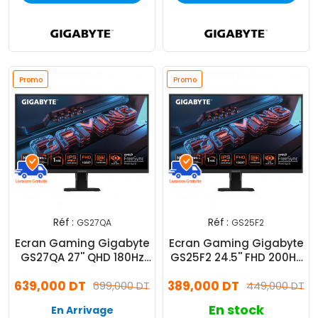
Promo
Promo
Réf :
Réf :
GS27QA
GS25F2
Ecran Gaming Gigabyte
Ecran Gaming Gigabyte
GS27QA 27'' QHD 180Hz
GS25F2 24.5'' FHD 200Hz
IPS Noir
IPS Noir
639,000 DT
389,000 DT
699,000 DT
449,000 DT
En stock
En Arrivage