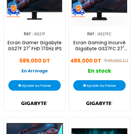
Réf :
Réf :
GS27F
GS27FC
Ecran Gamer Gigabyte
Ecran Gaming Incurvé
GS27F 27" FHD 170Hz IPS
Gigabyte GS27FC 27"
FHD 180Hz VA Noir
589,000 DT
489,000 DT
549,000 DT
En stock
En Arrivage
Ajouter Au Panier
Ajouter Au Panier