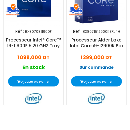
Réf :
Réf :
BX8070811900F
BX8071512900KSRL4H
Processeur Intel® Core™
Processeur Alder Lake
I9-11900F 5.20 GHZ Tray
Intel Core i9-12900K Box
1 099,000 DT
1 399,000 DT
En stock
Sur commande
Ajouter Au Panier
Ajouter Au Panier