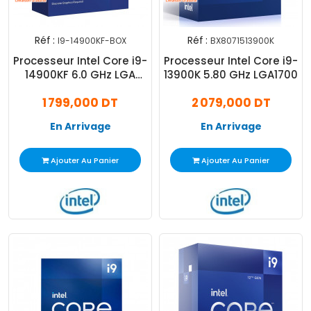
Réf :
Réf :
I9-14900KF-BOX
BX8071513900K
Processeur Intel Core i9-
Processeur Intel Core i9-
14900KF 6.0 GHz LGA
13900K 5.80 GHz LGA1700
1700 Box
1 799,000 DT
2 079,000 DT
En Arrivage
En Arrivage
Ajouter Au Panier
Ajouter Au Panier