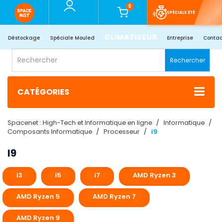
0
SPÉCIALE ÉTÉ
CLIMATISEUR
Déstockage
Spéciale Mouled
Entreprise
Contac
Rechercher
CATÉGORIES
Spacenet : High-Tech et Informatique en ligne
Informatique
Composants Informatique
Processeur
i9
I9
i3
i5
i7
AMD Ryzen 3
AMD Ryzen 5
AMD Ryzen 7
AMD Ryzen 9