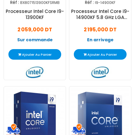
Réf :
Réf :
BX8071513900KFSRMB
I9-14900KF
Processeur Intel Core I9-
Processeur Intel Core i9-
13900KF
14900KF 5.8 GHz LGA
1700 Box
2 059,000 DT
2 195,000 DT
Sur commande
En arrivage
Ajouter Au Panier
Ajouter Au Panier