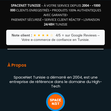
SPACENET TUNISIE
– À VOTRE SERVICE DEPUIS
2004
•
+
1000
000
CLIENTS ENREGISTRÉS
•
PRODUITS 100% AUTHENTIQUES
AVEC GARANTIE
•
PAIEMENT SÉCURISÉ
•
SERVICE CLIENT RÉACTIF
•
LIVRAISON
24/48H
TUNISIE
Note client :
★ ★ ★ ★ ☆
4/5 ⭐ sur Google Reviews –
Votre e-commerce de confiance en Tunisie.
À Propos
SpaceNet Tunisie a démarré en 2004, est une
entreprise de référence dans le domaine du High-
Tech