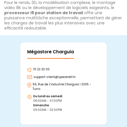
Pour le rendu 3D, la modélisation complexe, le montage
vidéo 8K ou le développement de logiciels exigeants, le
processeur i9 pour station de travail
offre une
puissance multitâche exceptionnelle, permettant de gérer
les charges de travail les plus intensives avec une
efficacité redoutable.
Mégastore Charguia
Mag
70 22 33 00
7
support-client@spacenet.tn
s
56, Rue de L'industrie Charguia I 2035 -
25
Tunis
Tu
Du lundi au samedi
D
08:00AM - 07:00PM
0
Dimanche
D
09:00AM - 03:00PM
0