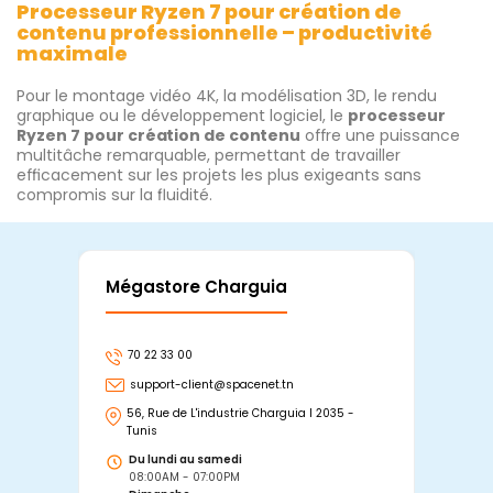
Processeur Ryzen 7 pour création de
contenu professionnelle – productivité
maximale
Pour le montage vidéo 4K, la modélisation 3D, le rendu
graphique ou le développement logiciel, le
processeur
Ryzen 7 pour création de contenu
offre une puissance
multitâche remarquable, permettant de travailler
efficacement sur les projets les plus exigeants sans
compromis sur la fluidité.
Mégastore Charguia
Mag
70 22 33 00
7
support-client@spacenet.tn
s
56, Rue de L'industrie Charguia I 2035 -
25
Tunis
Tu
Du lundi au samedi
D
08:00AM - 07:00PM
0