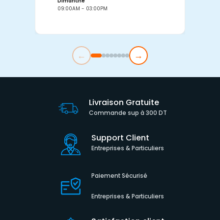
Dimanche
D
09:00AM - 03:00PM
0
←
→
Livraison Gratuite
Commande sup à 300 DT
Support Client
Entreprises & Particuliers
Paiement Sécurisé
Entreprises & Particuliers