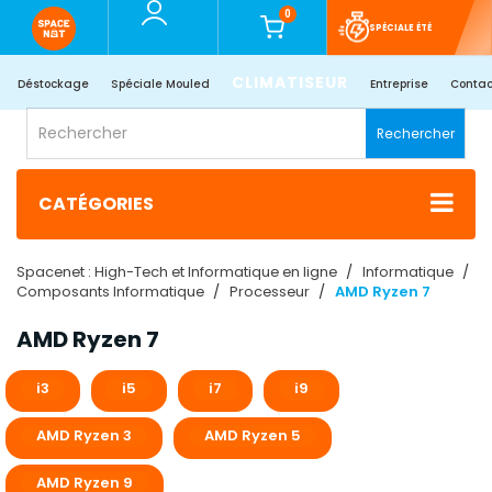
0
SPÉCIALE ÉTÉ
CLIMATISEUR
Déstockage
Spéciale Mouled
Entreprise
Contac
Rechercher
CATÉGORIES
Spacenet : High-Tech et Informatique en ligne
Informatique
Composants Informatique
Processeur
AMD Ryzen 7
AMD Ryzen 7
i3
i5
i7
i9
AMD Ryzen 3
AMD Ryzen 5
AMD Ryzen 9