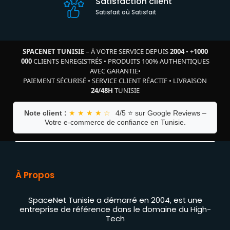
Satisfaction client
Satisfait où Satisfait
SPACENET TUNISIE
– À VOTRE SERVICE DEPUIS
2004
•
+
1000
000
CLIENTS ENREGISTRÉS
•
PRODUITS 100% AUTHENTIQUES
AVEC GARANTIE
•
PAIEMENT SÉCURISÉ
•
SERVICE CLIENT RÉACTIF
•
LIVRAISON
24/48H
TUNISIE
Note client :
★ ★ ★ ★ ☆
4/5 ⭐ sur Google Reviews –
Votre e-commerce de confiance en Tunisie.
À Propos
SpaceNet Tunisie a démarré en 2004, est une
entreprise de référence dans le domaine du High-
Tech