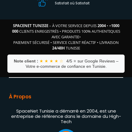
Satisfait où Satisfait
SPACENET TUNISIE
– À VOTRE SERVICE DEPUIS
2004
•
+
1000
000
CLIENTS ENREGISTRÉS
•
PRODUITS 100% AUTHENTIQUES
AVEC GARANTIE
•
PAIEMENT SÉCURISÉ
•
SERVICE CLIENT RÉACTIF
•
LIVRAISON
24/48H
TUNISIE
Note client :
★ ★ ★ ★ ☆
4/5 ⭐ sur Google Reviews –
Votre e-commerce de confiance en Tunisie.
À Propos
SpaceNet Tunisie a démarré en 2004, est une
entreprise de référence dans le domaine du High-
Tech