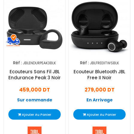
Réf :
Réf :
JBLENDURPEAK3BLK
JBLFREEIITWSBLK
Ecouteurs Sans Fil JBL
Ecouteur Bluetooth JBL
Endurance Peak 3 Noir
Free II Noir
459,000 DT
279,000 DT
Sur commande
En Arrivage
Ajouter Au Panier
Ajouter Au Panier