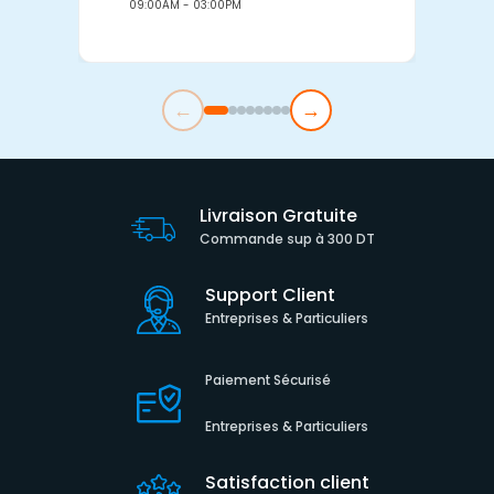
09:00AM - 03:00PM
0
←
→
Livraison Gratuite
Commande sup à 300 DT
Support Client
Entreprises & Particuliers
Paiement Sécurisé
Entreprises & Particuliers
Satisfaction client