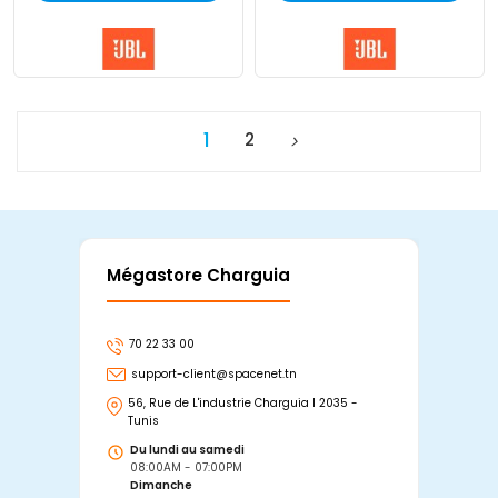
1
2
Mégastore Charguia
Mag
70 22 33 00
7
support-client@spacenet.tn
s
56, Rue de L'industrie Charguia I 2035 -
25
Tunis
Tu
Du lundi au samedi
D
08:00AM - 07:00PM
0
Dimanche
D