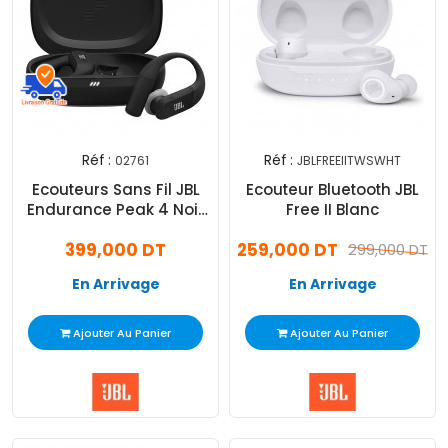
Réf :
Réf :
02761
JBLFREEIITWSWHT
Ecouteurs Sans Fil JBL
Ecouteur Bluetooth JBL
Endurance Peak 4 Noir
Free II Blanc
et Gris
399,000 DT
259,000 DT
299,000 DT
En Arrivage
En Arrivage
Ajouter Au Panier
Ajouter Au Panier