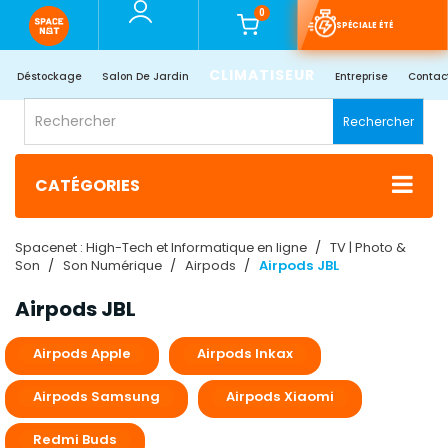
0
SPÉCIALE ÉTÉ
CLIMATISEUR
Déstockage
Salon De Jardin
Entreprise
Contac
Rechercher
CATÉGORIES
Spacenet : High-Tech et Informatique en ligne
TV | Photo &
Son
Son Numérique
Airpods
Airpods JBL
Airpods JBL
Airpods Apple
Airpods Inkax
Airpods Samsung
Airpods Xiaomi
Redmi Buds