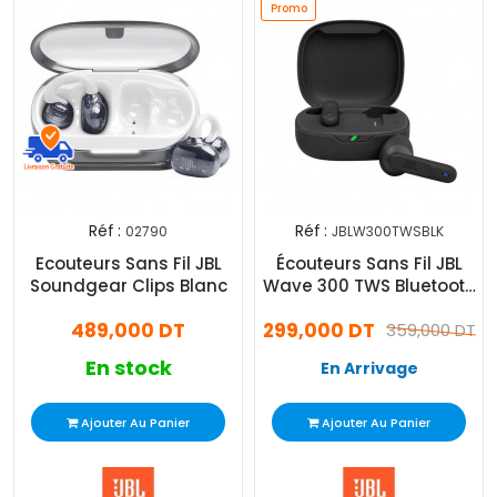
Promo
Réf :
Réf :
02790
JBLW300TWSBLK
Ecouteurs Sans Fil JBL
Écouteurs Sans Fil JBL
Soundgear Clips Blanc
Wave 300 TWS Bluetooth
Noir
489,000 DT
299,000 DT
359,000 DT
En stock
En Arrivage
Ajouter Au Panier
Ajouter Au Panier