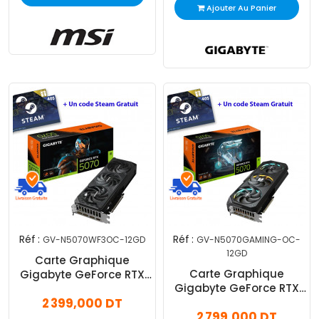
Ajouter Au Panier
Réf :
Réf :
GV-N5070WF3OC-12GD
GV-N5070GAMING-OC-
12GD
Carte Graphique
Carte Graphique
Gigabyte GeForce RTX
Gigabyte GeForce RTX
5070 12Go Windforce OC
2 399,000 DT
5070 12Go Gaming OC
SFF GDDR7
2 799,000 DT
GDDR7