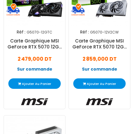
Réf :
Réf :
G5070-12GTC
G5070-12V2CW
Carte Graphique MSI
Carte Graphique MSI
GeForce RTX 5070 12Go
GeForce RTX 5070 12Go
Gaming Trio OC GDDR7
Ventus 2X OC GDDR7
2 479,000 DT
2 859,000 DT
Sur commande
Sur commande
Ajouter Au Panier
Ajouter Au Panier