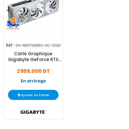
Réf :
GV-N5070AERO-OC-12GD
Carte Graphique
Gigabyte GeForce RTX
5070 Aero OC 12Go
2 959,000 DT
GDDR7
En arrivage
Ajouter Au Panier