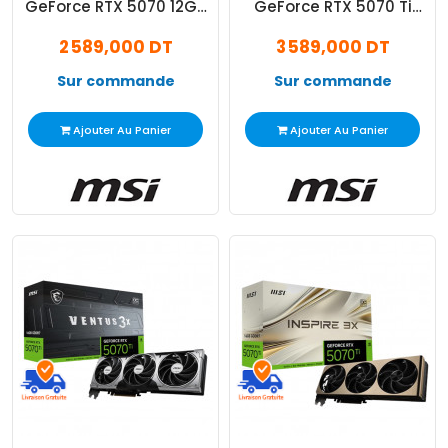
GeForce RTX 5070 12Go
GeForce RTX 5070 Ti
Vanguard SOC GDDR7
16Go Gaming Trio OC
2 589,000 DT
3 589,000 DT
GDDR7
Sur commande
Sur commande
Ajouter Au Panier
Ajouter Au Panier