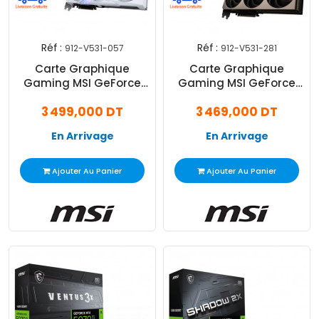
Réf :
Réf :
912-V531-057
912-V531-281
Carte Graphique
Carte Graphique
Gaming MSI GeForce
Gaming MSI GeForce
RTX 5070 Ti 16Go GDDR7
RTX 5070 Ti 16Go GDDR7
3 499,000 DT
3 469,000 DT
Trio OC
Inspire 3X OC Plus
En Arrivage
En Arrivage
Ajouter Au Panier
Ajouter Au Panier