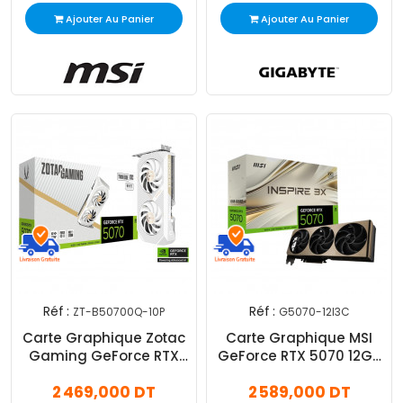
Ajouter Au Panier
Ajouter Au Panier
Réf :
Réf :
ZT-B50700Q-10P
G5070-12I3C
Carte Graphique Zotac
Carte Graphique MSI
Gaming GeForce RTX
GeForce RTX 5070 12Go
5070 12Go GDDR7 Twin
Inspire 3X OC GDDR7
2 469,000 DT
2 589,000 DT
Edge OC