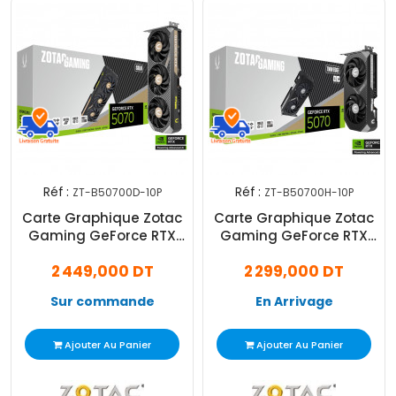
Réf :
Réf :
ZT-B50700D-10P
ZT-B50700H-10P
Carte Graphique Zotac
Carte Graphique Zotac
Gaming GeForce RTX
Gaming GeForce RTX
5070 12Go Solid GDDR7
5070 12Go GDDR7 Twin
2 449,000 DT
2 299,000 DT
Edge OC
Sur commande
En Arrivage
Ajouter Au Panier
Ajouter Au Panier