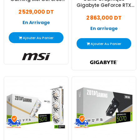
Gigabyte GeForce RTX
RTX 5070 12Go GDDR7
2 529,000 DT
5070 Eagle OC 12Go
Trio OC
2 863,000 DT
GDDR7
En Arrivage
En arrivage
Ajouter Au Panier
Ajouter Au Panier