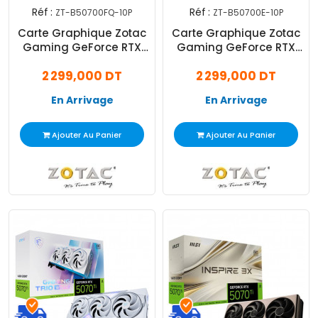
Réf :
Réf :
ZT-B50700FQ-10P
ZT-B50700E-10P
Carte Graphique Zotac
Carte Graphique Zotac
Gaming GeForce RTX
Gaming GeForce RTX
5070 12Go GDDR7
5070 12Go GDDR7 Twin
2 299,000 DT
2 299,000 DT
Edge
En Arrivage
En Arrivage
Ajouter Au Panier
Ajouter Au Panier