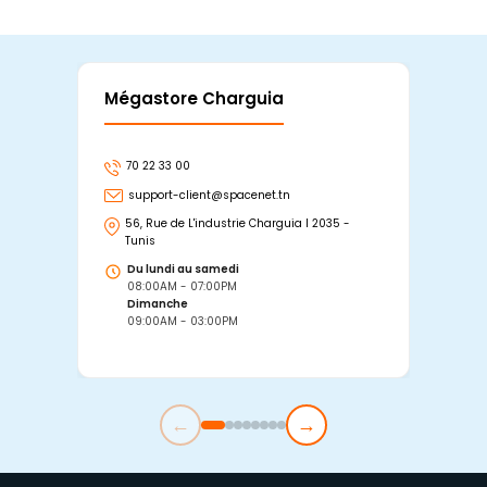
Mégastore Charguia
Mag
70 22 33 00
7
support-client@spacenet.tn
s
56, Rue de L'industrie Charguia I 2035 -
25
Tunis
Tu
Du lundi au samedi
D
08:00AM - 07:00PM
0
Dimanche
D
09:00AM - 03:00PM
0
←
→