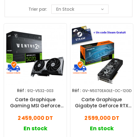
Trier par:
En Stock
Réf :
Réf :
912-V532-003
GV-N5070EAGLE-OC-12GD
Carte Graphique
Carte Graphique
Gaming MSI GeForce
Gigabyte GeForce RTX
RTX 5070 12Go GDDR7
5070 12Go Eagle OC SFF
2 459,000 DT
2 599,000 DT
Ventus 2X OC
GDDR7
En stock
En stock