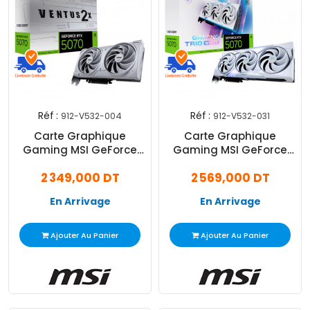
Réf :
Réf :
912-V532-004
912-V532-031
Carte Graphique
Carte Graphique
Gaming MSI GeForce
Gaming MSI GeForce
RTX 5070 12Go GDDR7
RTX 5070 12Go GDDR7
2 349,000 DT
2 569,000 DT
Ventus 2X OC Blanc
Trio OC White
En Arrivage
En Arrivage
Ajouter Au Panier
Ajouter Au Panier