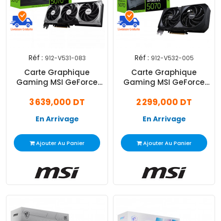
Réf :
Réf :
912-V531-083
912-V532-005
Carte Graphique
Carte Graphique
Gaming MSI GeForce
Gaming MSI GeForce
RTX 5070 Ti 16Go GDDR7
RTX 5070 12Go GDDR7
3 639,000 DT
2 299,000 DT
Ventus 3X OC
Shadow 2X OC
En Arrivage
En Arrivage
Ajouter Au Panier
Ajouter Au Panier