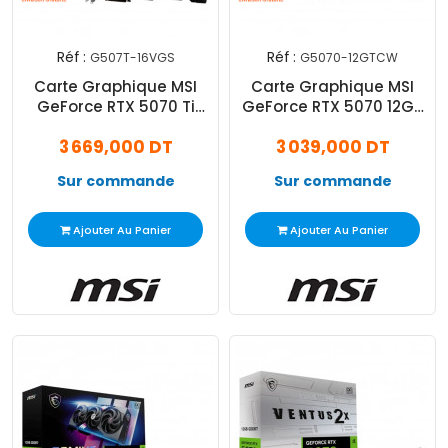
Réf :
Réf :
G507T-16VGS
G5070-12GTCW
Carte Graphique MSI
Carte Graphique MSI
GeForce RTX 5070 Ti
GeForce RTX 5070 12Go
16Go Vanguard SOC
Gaming Trio OC GDDR7
3 669,000 DT
3 039,000 DT
GDDR7
Sur commande
Sur commande
Ajouter Au Panier
Ajouter Au Panier