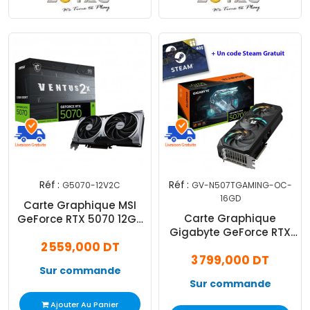
Réf :
Réf :
G5070-12V2C
GV-N507TGAMING-OC-
16GD
Carte Graphique MSI
Carte Graphique
GeForce RTX 5070 12Go
Gigabyte GeForce RTX
Ventus 2X OC GDDR7
2 559,000 DT
5070 Ti 16Go Gaming OC
3 799,000 DT
GDDR7
Sur commande
Sur commande
Ajouter Au Panier