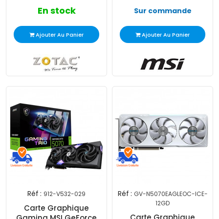
En stock
Sur commande
Ajouter Au Panier
Ajouter Au Panier
Réf :
Réf :
912-V532-029
GV-N5070EAGLEOC-ICE-
12GD
Carte Graphique
Carte Graphique
Gaming MSI GeForce