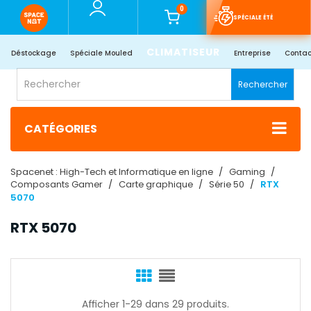
0
SPÉCIALE ÉTÉ
CLIMATISEUR
Déstockage
Spéciale Mouled
Entreprise
Contac
Rechercher
CATÉGORIES
Spacenet : High-Tech et Informatique en ligne
Gaming
Composants Gamer
Carte graphique
Série 50
RTX
5070
RTX 5070
Afficher 1-29 dans 29 produits.