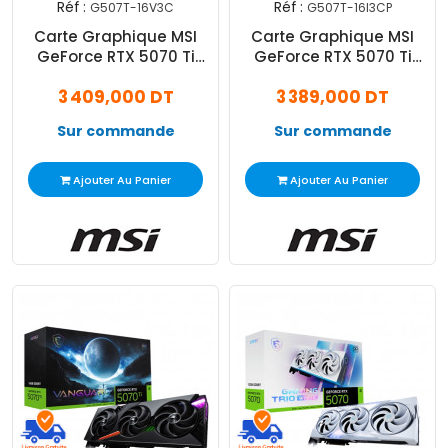
Réf :
Réf :
G507T-16V3C
G507T-16I3CP
Carte Graphique MSI
Carte Graphique MSI
GeForce RTX 5070 Ti
GeForce RTX 5070 Ti
16Go Ventus 3X OC
16Go Inspire OC Plus
3 409,000 DT
3 389,000 DT
GDDR7
GDDR7
Sur commande
Sur commande
Ajouter Au Panier
Ajouter Au Panier