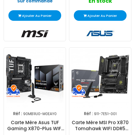
En stock
Sur commande
Ajouter Au Panier
Ajouter Au Panier
Réf :
Réf :
90MB1IU0-M0EAY0
911-7E51-001
Carte Mère Asus TUF
Carte Mère MSI Pro X870
Gaming X870-Plus WIFI
Tomahawk WIFI DDR5
AM5
AM5