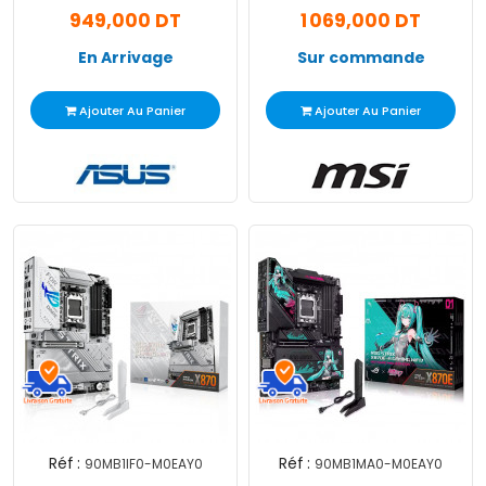
949,000 DT
1 069,000 DT
En Arrivage
Sur commande
Ajouter Au Panier
Ajouter Au Panier
Réf :
Réf :
90MB1IF0-M0EAY0
90MB1MA0-M0EAY0