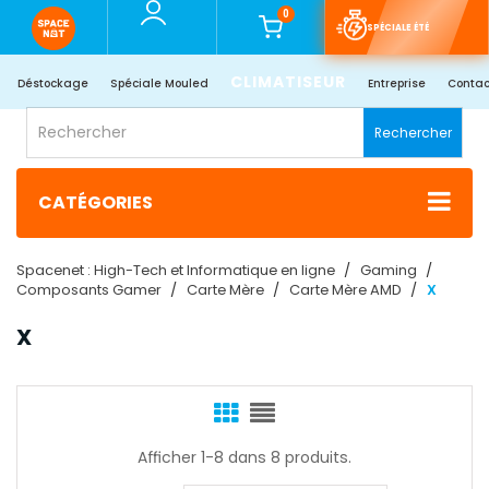
0
SPÉCIALE ÉTÉ
CLIMATISEUR
Déstockage
Spéciale Mouled
Entreprise
Contac
Rechercher
CATÉGORIES
Spacenet : High-Tech et Informatique en ligne
Gaming
Composants Gamer
Carte Mère
Carte Mère AMD
X
X
Afficher 1-8 dans 8 produits.