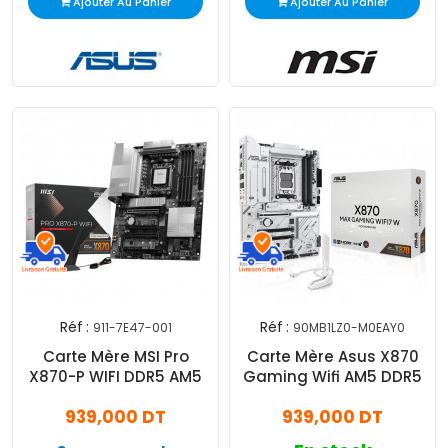
Ajouter Au Panier
Ajouter Au Panier
Réf :
Réf :
911-7E47-001
90MB1LZ0-M0EAY0
Carte Mère MSI Pro
Carte Mère Asus X870
X870-P WIFI DDR5 AM5
Gaming Wifi AM5 DDR5
939,000 DT
939,000 DT