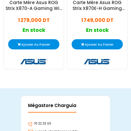
Carte Mère Asus ROG
Carte Mère Asus ROG
Strix X870-A Gaming Wifi
Strix X870E-H Gaming
W AM5 DDR5
Miku Wifi AM5 DDR5
1 279,000 DT
1 749,000 DT
En stock
En stock
Ajouter Au Panier
Ajouter Au Panier
Mégastore Charguia
Mag
70 22 33 00
7