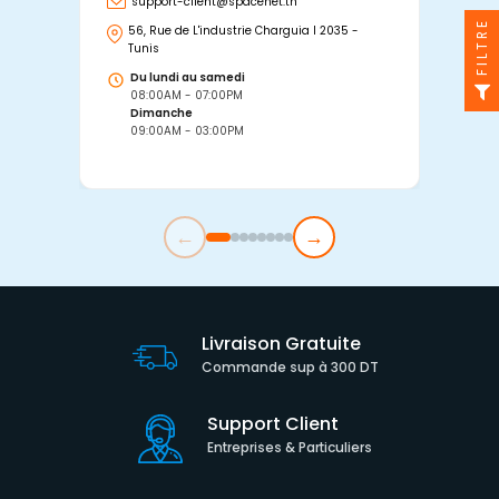
support-client@spacenet.tn
s
FILTRE
56, Rue de L'industrie Charguia I 2035 -
25
Tunis
Tu
Du lundi au samedi
D
08:00AM - 07:00PM
0
Dimanche
D
09:00AM - 03:00PM
0
←
→
Livraison Gratuite
Commande sup à 300 DT
Support Client
Entreprises & Particuliers