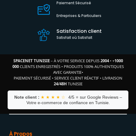
Paiement Sécurisé
Entreprises & Particuliers
Satisfaction client
Satisfait où Satisfait
SPACENET TUNISIE
– À VOTRE SERVICE DEPUIS
2004
•
+
1000
000
CLIENTS ENREGISTRÉS
•
PRODUITS 100% AUTHENTIQUES
AVEC GARANTIE
•
PAIEMENT SÉCURISÉ
•
SERVICE CLIENT RÉACTIF
•
LIVRAISON
24/48H
TUNISIE
Note client :
★ ★ ★ ★ ☆
4/5 ⭐ sur Google Reviews –
Votre e-commerce de confiance en Tunisie.
À Propos