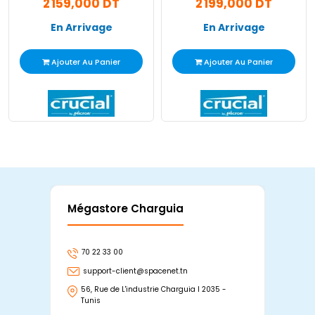
2 159,000 DT
2 199,000 DT
En Arrivage
En Arrivage
Ajouter Au Panier
Ajouter Au Panier
Mégastore Charguia
Mag
70 22 33 00
7
support-client@spacenet.tn
s
56, Rue de L'industrie Charguia I 2035 -
25
Tunis
Tu