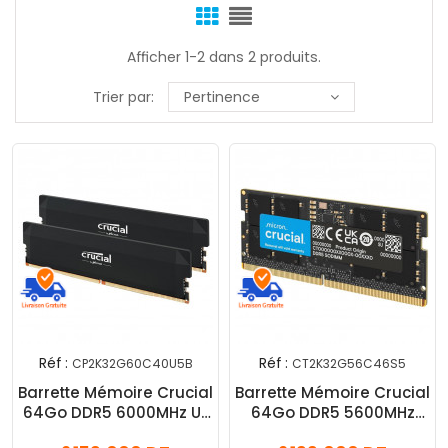
Afficher 1-2 dans 2 produits.
Trier par:
Pertinence
Réf :
Réf :
CP2K32G60C40U5B
CT2K32G56C46S5
Barrette Mémoire Crucial
Barrette Mémoire Crucial
64Go DDR5 6000MHz U-
64Go DDR5 5600MHz
DIMM
SO-DIMM