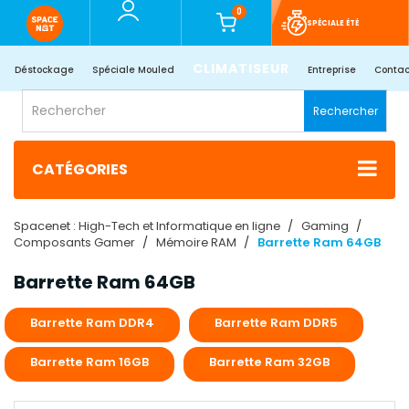
0
SPÉCIALE ÉTÉ
CLIMATISEUR
Déstockage
Spéciale Mouled
Entreprise
Contac
Rechercher
CATÉGORIES
Spacenet : High-Tech et Informatique en ligne
Gaming
Composants Gamer
Mémoire RAM
Barrette Ram 64GB
Barrette Ram 64GB
Barrette Ram DDR4
Barrette Ram DDR5
Barrette Ram 16GB
Barrette Ram 32GB