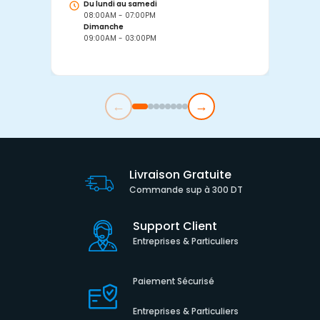
Du lundi au samedi
D
08:00AM - 07:00PM
0
Dimanche
D
09:00AM - 03:00PM
0
←
→
Livraison Gratuite
Commande sup à 300 DT
Support Client
Entreprises & Particuliers
Paiement Sécurisé
Entreprises & Particuliers