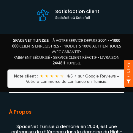
Satisfaction client
Satisfait où Satisfait
SPACENET TUNISIE
– À VOTRE SERVICE DEPUIS
2004
•
+
1000
000
CLIENTS ENREGISTRÉS
•
PRODUITS 100% AUTHENTIQUES
AVEC GARANTIE
•
PAIEMENT SÉCURISÉ
•
SERVICE CLIENT RÉACTIF
•
LIVRAISON
24/48H
TUNISIE
FILTRE
Note client :
★ ★ ★ ★ ☆
4/5 ⭐ sur Google Reviews –
Votre e-commerce de confiance en Tunisie.
À Propos
SpaceNet Tunisie a démarré en 2004, est une
entreprise de référence dans le domaine du High-