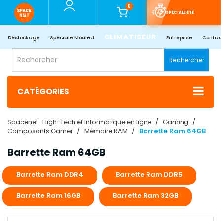
0
SPÉCIALE ÉTÉ
CLIMATISEUR
Déstockage
Spéciale Mouled
Entreprise
Contac
Rechercher
CATÉGORIES
Spacenet : High-Tech et Informatique en ligne
Gaming
Composants Gamer
Mémoire RAM
Barrette Ram 64GB
Barrette Ram 64GB
Barrette Ram DDR4
Barrette Ram DDR5
Barrette Ram 16GB
Barrette Ram 32GB