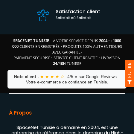
Satisfaction client
Satisfait où Satisfait
SPACENET TUNISIE
– À VOTRE SERVICE DEPUIS
2004
•
+
1000
000
CLIENTS ENREGISTRÉS
•
PRODUITS 100% AUTHENTIQUES
AVEC GARANTIE
•
PAIEMENT SÉCURISÉ
•
SERVICE CLIENT RÉACTIF
•
LIVRAISON
24/48H
TUNISIE
FILTRE
Note client :
★ ★ ★ ★ ☆
4/5 ⭐ sur Google Reviews –
Votre e-commerce de confiance en Tunisie.
À Propos
SpaceNet Tunisie a démarré en 2004, est une
entreprise de référence dans le domaine du High-