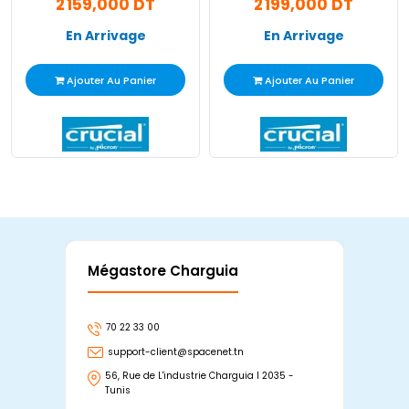
2 159,000 DT
2 199,000 DT
En Arrivage
En Arrivage
Ajouter Au Panier
Ajouter Au Panier
Mégastore Charguia
Mag
70 22 33 00
7
support-client@spacenet.tn
s
56, Rue de L'industrie Charguia I 2035 -
25
Tunis
Tu