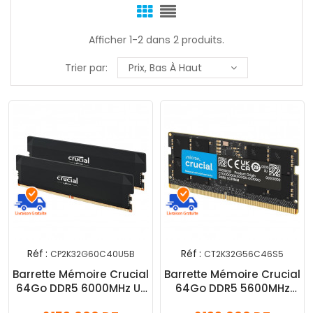
Afficher 1-2 dans 2 produits.
Trier par:
Prix, Bas À Haut
Réf :
Réf :
CP2K32G60C40U5B
CT2K32G56C46S5
Barrette Mémoire Crucial
Barrette Mémoire Crucial
64Go DDR5 6000MHz U-
64Go DDR5 5600MHz
DIMM
SO-DIMM