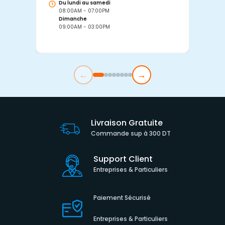
Du lundi au samedi
D
08:00AM - 07:00PM
0
Dimanche
D
09:00AM - 03:00PM
0
←
→
Livraison Gratuite
Commande sup à 300 DT
Support Client
Entreprises & Particuliers
Paiement Sécurisé
Entreprises & Particuliers