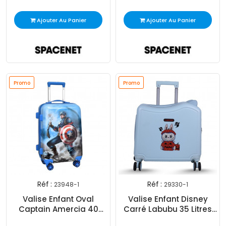
Ajouter Au Panier
Ajouter Au Panier
Promo
Promo
Réf :
Réf :
23948-1
29330-1
Valise Enfant Oval
Valise Enfant Disney
Captain Amercia 40
Carré Labubu 35 Litres
Litres T4 Bleu
Bleu