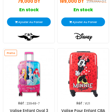
79,000 DT
189,000 DT
239,000 DT
En stock
En stock
Ajouter Au Panier
Ajouter Au Panier
Promo
Réf :
Réf :
23948-7
VL11
Valise Enfant Oval 3
Valise Pour Enfant CBA