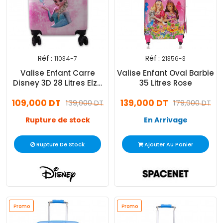
Réf :
Réf :
11034-7
21356-3
Valise Enfant Carre
Valise Enfant Oval Barbie
Disney 3D 28 Litres Elza
35 Litres Rose
Rose
109,000 DT
139,000 DT
139,000 DT
179,000 DT
Rupture de stock
En Arrivage
Rupture De Stock
Ajouter Au Panier
Promo
Promo