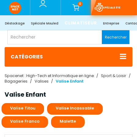
0
SPÉCIALE ÉTÉ
CLIMATISEUR
Déstockage
Spéciale Mouled
Entreprise
Contac
Rechercher
CATÉGORIES
Spacenet : High-Tech et Informatique en ligne
Sport & Loisir
Bagageries
Valises
Valise Enfant
Valise Enfant
Valise Titou
Valise Incassable
Valise Franco
Malette