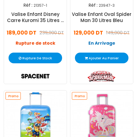
Réf :
Réf :
21357-1
23947-3
Valise Enfant Disney
Valise Enfant Oval Spider
Carre Kuromi 35 Litres 2
Man 30 Litres Bleu
Pièces Rouge
189,000 DT
129,000 DT
239,000 DT
149,000 DT
Rupture de stock
En Arrivage
Rupture De Stock
Ajouter Au Panier
Promo
Promo