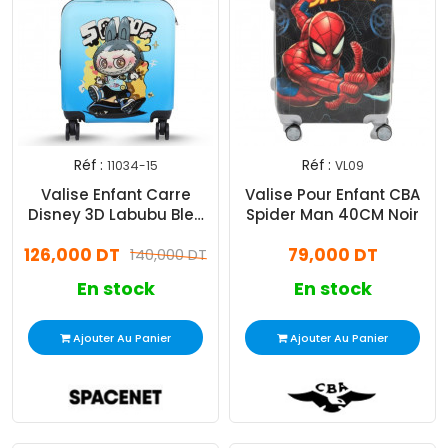
Réf :
Réf :
11034-15
VL09
Valise Enfant Carre
Valise Pour Enfant CBA
Disney 3D Labubu Bleu
Spider Man 40CM Noir
28 Litres
126,000 DT
79,000 DT
140,000 DT
En stock
En stock
Ajouter Au Panier
Ajouter Au Panier