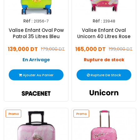
Réf :
Réf :
21356-7
23948
Valise Enfant Oval Pow
Valise Enfant Oval
Patrol 35 Litres Bleu
Unicorn 40 Litres Rose
139,000 DT
165,000 DT
179,000 DT
199,000 DT
En Arrivage
Rupture de stock
Ajouter Au Panier
Rupture De Stock
Promo
Promo