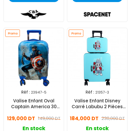
Promo
Promo
Réf :
Réf :
23947-5
21357-3
Valise Enfant Oval
Valise Enfant Disney
Captain America 30
Carré Labubu 2 Pièces
Litres Bleu
35 Litres Bleu
129,000 DT
184,000 DT
149,000 DT
230,000 DT
En stock
En stock