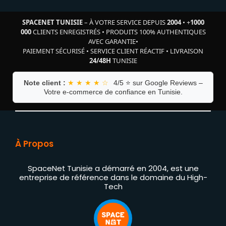
SPACENET TUNISIE
– À VOTRE SERVICE DEPUIS
2004
•
+
1000
000
CLIENTS ENREGISTRÉS
•
PRODUITS 100% AUTHENTIQUES
AVEC GARANTIE
•
PAIEMENT SÉCURISÉ
•
SERVICE CLIENT RÉACTIF
•
LIVRAISON
24/48H
TUNISIE
Note client :
★ ★ ★ ★ ☆
4/5 ⭐ sur Google Reviews –
Votre e-commerce de confiance en Tunisie.
À Propos
SpaceNet Tunisie a démarré en 2004, est une
entreprise de référence dans le domaine du High-
Tech