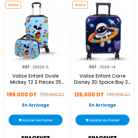
Promo
Promo
Réf :
Réf :
29329-5
11034-14
Valise Enfant Ovale
Valise Enfant Carre
Mickey T2 2 Pieces 35
Disney 3D Space Boy 28
Litres Bleu
Litres
199,000 DT
126,000 DT
250,000 DT
140,000 DT
En Arrivage
En Arrivage
Ajouter Au Panier
Ajouter Au Panier