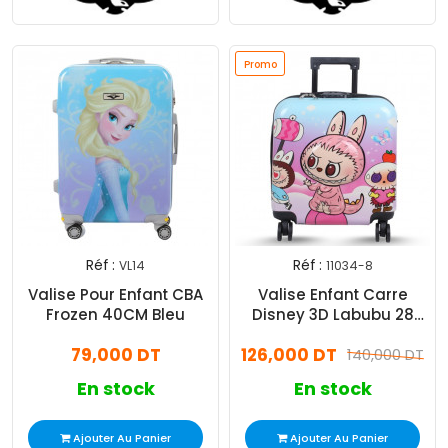
Promo
Réf :
Réf :
VL14
11034-8
Valise Pour Enfant CBA
Valise Enfant Carre
Frozen 40CM Bleu
Disney 3D Labubu 28
Litres
79,000 DT
126,000 DT
140,000 DT
En stock
En stock
Ajouter Au Panier
Ajouter Au Panier