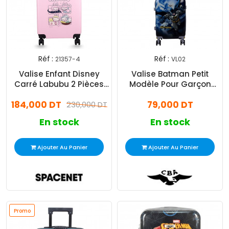
Réf :
Réf :
21357-4
VL02
Valise Enfant Disney
Valise Batman Petit
Carré Labubu 2 Pièces
Modèle Pour Garçon
35 Litres Rose
Bleu
184,000 DT
79,000 DT
230,000 DT
En stock
En stock
Ajouter Au Panier
Ajouter Au Panier
Promo