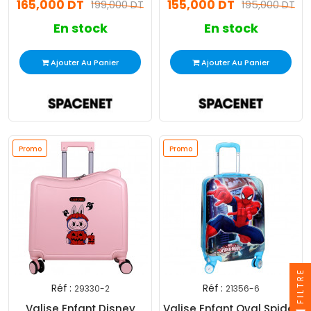
165,000 DT
155,000 DT
199,000 DT
195,000 DT
En stock
En stock
Ajouter Au Panier
Ajouter Au Panier
Promo
Promo
FILTRE
Réf :
Réf :
29330-2
21356-6
Valise Enfant Disney
Valise Enfant Oval Spider