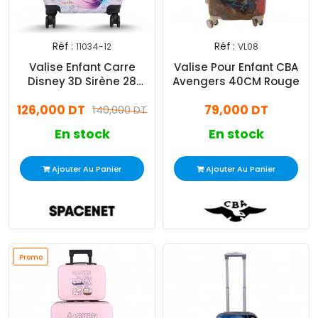
Réf :
Réf :
11034-12
VL08
Valise Enfant Carre
Valise Pour Enfant CBA
Disney 3D Sirène 28
Avengers 40CM Rouge
Litres
126,000 DT
79,000 DT
140,000 DT
En stock
En stock
Ajouter Au Panier
Ajouter Au Panier
Promo