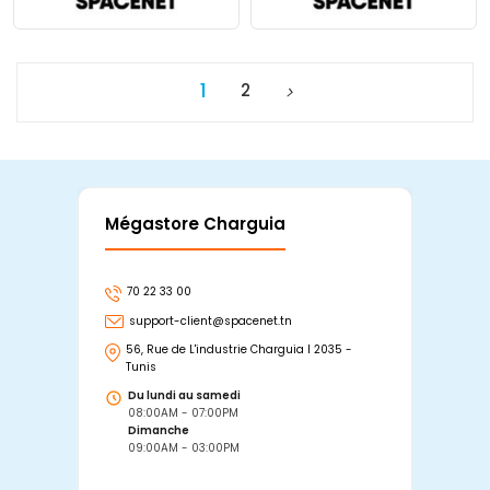
1
2
Mégastore Charguia
Mag
70 22 33 00
7
support-client@spacenet.tn
s
56, Rue de L'industrie Charguia I 2035 -
25
Tunis
Tu
Du lundi au samedi
D
08:00AM - 07:00PM
0
Dimanche
D
09:00AM - 03:00PM
0