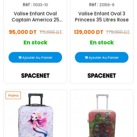
Réf :
Réf :
11033-10
21356-9
Valise Enfant Oval
Valise Enfant Oval 3
Captain America 25
Princess 35 Litres Rose
Litres Bleu
95,000 DT
139,000 DT
115,000 DT
179,000 DT
En stock
En stock
Ajouter Au Panier
Ajouter Au Panier
Promo