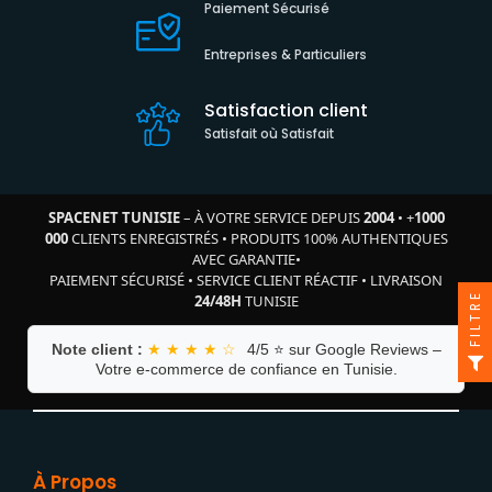
Paiement Sécurisé
Entreprises & Particuliers
Satisfaction client
Satisfait où Satisfait
SPACENET TUNISIE
– À VOTRE SERVICE DEPUIS
2004
•
+
1000
000
CLIENTS ENREGISTRÉS
•
PRODUITS 100% AUTHENTIQUES
AVEC GARANTIE
•
PAIEMENT SÉCURISÉ
•
SERVICE CLIENT RÉACTIF
•
LIVRAISON
FILTRE
24/48H
TUNISIE
Note client :
★ ★ ★ ★ ☆
4/5 ⭐ sur Google Reviews –
Votre e-commerce de confiance en Tunisie.
À Propos