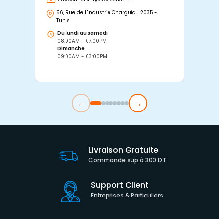
56, Rue de L'industrie Charguia I 2035 -
25
Tunis
Tu
Du lundi au samedi
D
08:00AM - 07:00PM
0
Dimanche
D
09:00AM - 03:00PM
0
←
→
Livraison Gratuite
Commande sup à 300 DT
Support Client
Entreprises & Particuliers