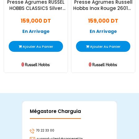
Presse Agrumes RUSSEL
Presse Agrumes Russell
HOBBS CLASSICS Silver
Hobbs Inox Rouge 26010-
(22760-56)
56
159,000 DT
159,000 DT
En Arrivage
En Arrivage
Ajouter Au Panier
Ajouter Au Panier
Mégastore Charguia
Mag
70 22 33 00
7
support-client@spacenet.tn
s