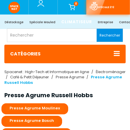
0
SPÉCIALE ÉTÉ
CLIMATISEUR
Déstockage
Spéciale Mouled
Entreprise
Contac
Rechercher
CATÉGORIES
Spacenet : High-Tech et Informatique en ligne
Électroménager
Café & Petit Déjeuner
Presse Agrume
Presse Agrume
Russell Hobbs
Presse Agrume Russell Hobbs
Presse Agrume Moulinex
Presse Agrume Bosch