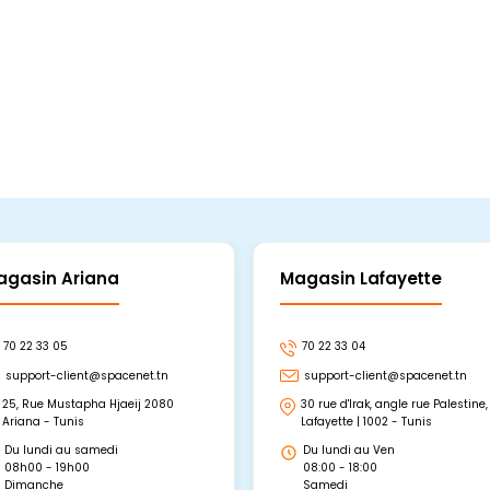
agasin Ariana
Magasin Lafayette
70 22 33 05
70 22 33 04
support-client@spacenet.tn
support-client@spacenet.tn
25, Rue Mustapha Hjaeij 2080
30 rue d'Irak, angle rue Palestine,
Ariana - Tunis
Lafayette | 1002 - Tunis
Du lundi au samedi
Du lundi au Ven
08h00 - 19h00
08:00 - 18:00
Dimanche
Samedi