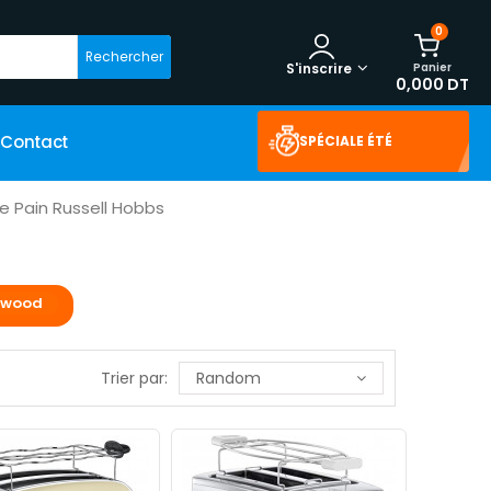
0
Rechercher
Panier
S'inscrire
0,000 DT
Contact
SPÉCIALE ÉTÉ
lle Pain Russell Hobbs
chwood
Trier par:
Random