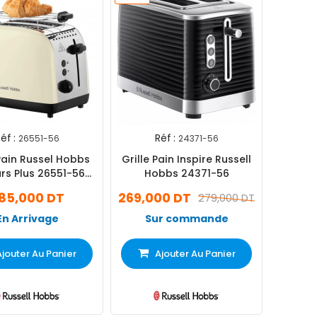
éf :
Réf :
26551-56
24371-56
 Pain Russel Hobbs
Grille Pain Inspire Russell
rs Plus 26551-56
Hobbs 24371-56
1670W Beige
85,000 DT
269,000 DT
279,000 DT
En Arrivage
Sur commande
Ajouter Au Panier
Ajouter Au Panier