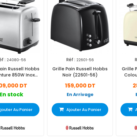
éf :
Réf :
R
24080-56
22601-56
Pain Russell Hobbs
Grille Pain Russell Hobbs
Grille
nture 850W Inox
Noir (22601-56)
Colou
24080-56
09,000 DT
159,000 DT
2
En stock
En Arrivage
jouter Au Panier
Ajouter Au Panier