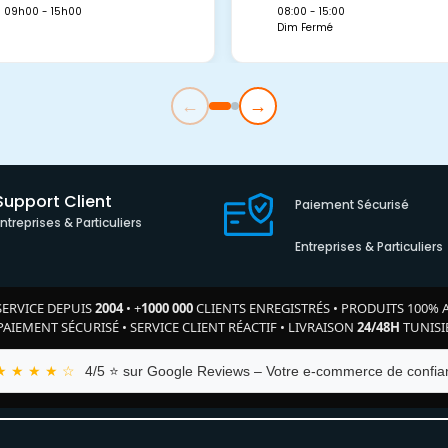
09h00 - 15h00
08:00 - 15:00
Dim Fermé
←
→
Support Client
Paiement Sécurisé
Entreprises & Particuliers
Entreprises & Particuliers
SERVICE DEPUIS
2004
•
+
1000 000
CLIENTS ENREGISTRÉS
•
PRODUITS 100% 
PAIEMENT SÉCURISÉ
•
SERVICE CLIENT RÉACTIF
•
LIVRAISON
24/48H
TUNISI
★ ★ ★ ★ ☆
4/5 ⭐ sur Google Reviews – Votre e-commerce de confian