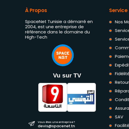
À Propos
Service 
SpaceNet Tunisie a démarré en
Nos M
2004, est une entreprise de
Servic
référence dans le domaine du
High-Tech
Servic
Comm
Paiem
Expédi
Fidéli
Vu sur TV
Retou
Répara
Condit
Assur
SAV
Vous êtes une entreprise ?
Facili
devis@spacenet.tn