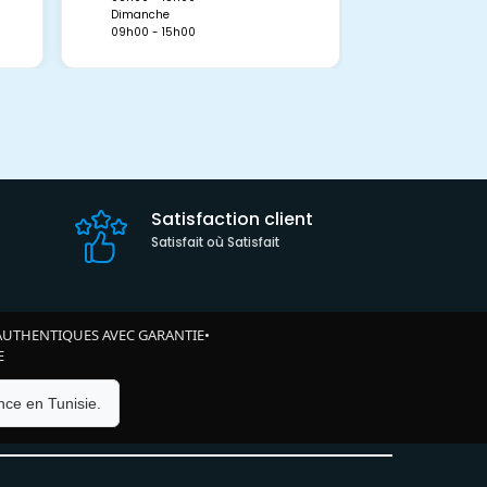
09h00 - 15h0
Dimanche
09h00 - 15h00
Satisfaction client
Satisfait où Satisfait
AUTHENTIQUES AVEC GARANTIE
•
E
ce en Tunisie.