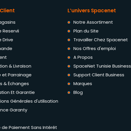
Client
L’univers Spacenet
agasins
Notre Assortiment
e Reservii
Plan du Site
e Drive
Travailler Chez Spacenet
ande
Nos Offres d'emploi
ent
A Propos
tion & Livraison
SpaceNet Tunisie Business
té et Parrainage
Support Client Business
rs & Échanges
Marques
tion Et Garantie
Blog
ions Générales d'utilisation
ance Garanty
té de Paiement Sans Intérêt