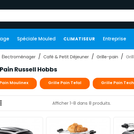
kage
Spéciale Mouled
Entreprise
CLIMATISEUR
Gri
Électroménager
Café & Petit Déjeuner
Grille-pain
 Pain Russell Hobbs
 Pain Moulinex
Grille Pain Tefal
Grille Pain Te
Afficher 1-8 dans 8 produits.