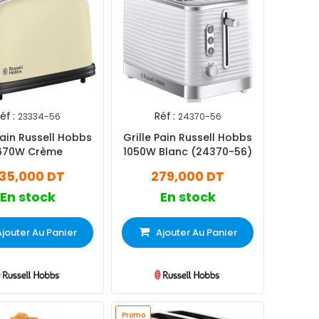
éf :
Réf :
23334-56
24370-56
Pain Russell Hobbs
Grille Pain Russell Hobbs
670W Crème
1050W Blanc (24370-56)
35,000 DT
279,000 DT
En stock
En stock
Ajouter Au Panier
Ajouter Au Panier
Promo