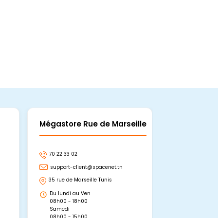
Mégastore Rue de Marseille
Mégastore
70 22 33 02
70 22 33 06
support-client@spacenet.tn
support-clie
35 rue de Marseille Tunis
Avenue Abou 
Hammamet, 
Du lundi au Ven
Du lundi au 
08h00 - 18h00
08h00 - 19h0
Samedi
Dimanche
08h00 - 15h00