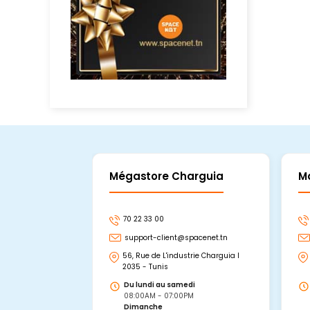
Mégastore Charguia
M
70 22 33 00
support-client@spacenet.tn
56, Rue de L'industrie Charguia I
2035 - Tunis
Du lundi au samedi
08:00AM - 07:00PM
Dimanche