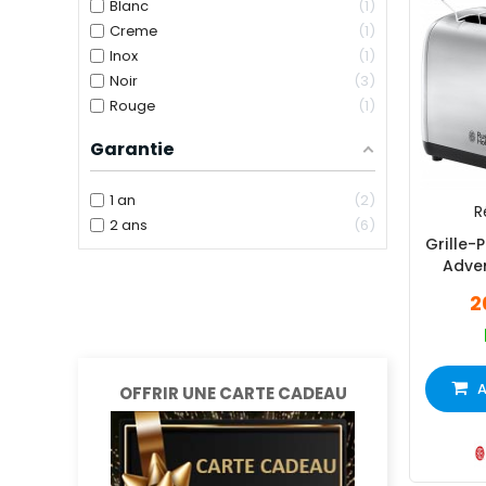
Blanc
1
Creme
1
Inox
1
Noir
3
Rouge
1
Garantie
1 an
2
R
2 ans
6
Grille-
Adve
2
A
OFFRIR UNE CARTE CADEAU