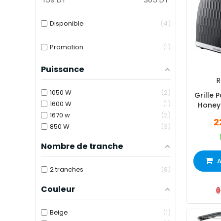
Disponible
4
Promotion
1
Puissance
R
1050 W
2
Grille 
1600 W
1
Honey
1670 w
2
2
850 W
3
Nombre de tranche
A
2 tranches
8
Couleur
Beige
1