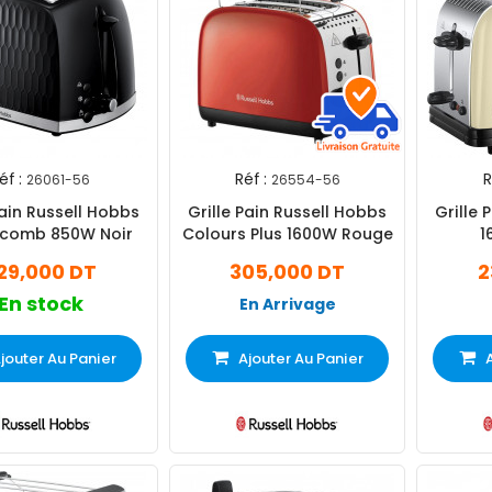
éf :
Réf :
R
26061-56
26554-56
Pain Russell Hobbs
Grille Pain Russell Hobbs
Grille 
comb 850W Noir
Colours Plus 1600W Rouge
1
29,000 DT
305,000 DT
2
En stock
En Arrivage
jouter Au Panier
Ajouter Au Panier