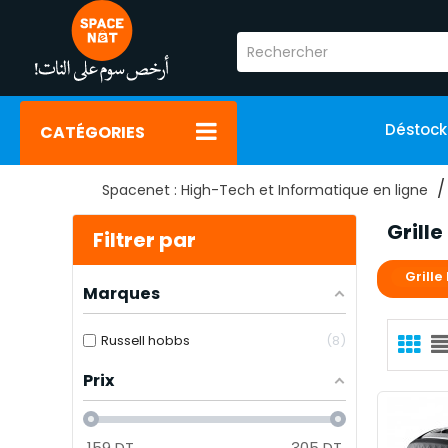
Déstoc
CATÉGORIES
Spacenet : High-Tech et Informatique en ligne
Grille
Filtrer par
Grille
Marques
Russell hobbs
8
Prix
159
DT
305
DT