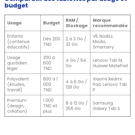
budget
RAM /
Marque
Usage
Budget
Stockage
recommandée
Enfants
Vll, Nodizz,
Dès 200
2 à 3 Go /
(contenus
Modio,
TND
32 Go
éducatifs)
Smartarry
Usage
300 à
4 Go / 64
Lenovo Tab M,
quotidien
600
Go
Huawei MatePad
léger
TND
Polyvalent
600 à 1
Xiaomi Redmi
4 à 6 Go /
(études,
000
Pad, Lenovo Tab
128 Go
travail)
TND
P
Premium
1 000
8 à 12 Go /
Samsung
(design,
TND et
256 Go
Galaxy Tab S
création)
plus