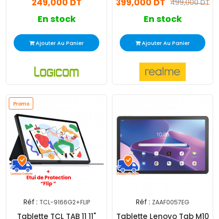
249,000 DT
399,000 DT
499,000 DT
En stock
En stock
Ajouter Au Panier
Ajouter Au Panier
Promo
Réf :
Réf :
TCL-9166G2+FLIP
ZAAF0057EG
Tablette TCL TAB 11 11"
Tablette Lenovo Tab M10