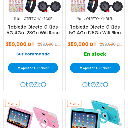
Réf :
Réf :
OTEETO-K1-ROSE
OTEETO-K1-BLEU
Tablette Oteeto K1 Kids
Tablette Oteeto K1 Kids
5G 4Go 128Go Wifi Rose
5G 4Go 128Go Wifi Bleu
259,000 DT
259,000 DT
299,000 DT
299,000 DT
En stock
Sur commande
Ajouter Au Panier
Ajouter Au Panier
Promo
Promo