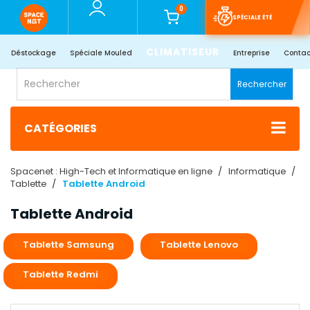
0
SPÉCIALE ÉTÉ
CLIMATISEUR
Déstockage
Spéciale Mouled
Entreprise
Contac
Rechercher
CATÉGORIES
Spacenet : High-Tech et Informatique en ligne
Informatique
Tablette
Tablette Android
Tablette Android
Tablette Samsung
Tablette Lenovo
Tablette Redmi