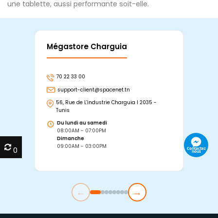
une tablette, aussi performante soit-elle.
Mégastore Charguia
Mag
70 22 33 00
7
support-client@spacenet.tn
s
56, Rue de L'industrie Charguia I 2035 -
25
Tunis
Tu
Du lundi au samedi
D
08:00AM - 07:00PM
0
Dimanche
D
09:00AM - 03:00PM
0
0
0
←
→