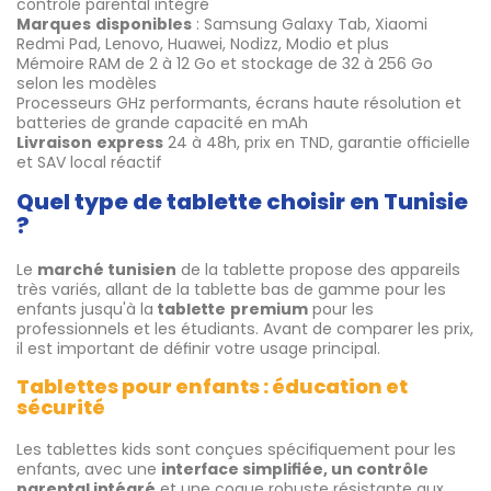
contrôle parental intégré
Marques
disponibles
: Samsung Galaxy Tab, Xiaomi
Redmi Pad, Lenovo, Huawei, Nodizz, Modio et plus
Mémoire RAM de 2 à 12 Go et stockage de 32 à 256 Go
selon les modèles
Processeurs GHz performants, écrans haute résolution et
batteries de grande capacité en mAh
Livraison
express
24 à 48h, prix en TND, garantie officielle
et SAV local réactif
Quel type de tablette choisir en Tunisie
?
Le
marché
tunisien
de la tablette propose des appareils
très variés, allant de la tablette bas de gamme pour les
enfants jusqu'à la
tablette
premium
pour les
professionnels et les étudiants. Avant de comparer les prix,
il est important de définir votre usage principal.
Tablettes pour enfants : éducation et
sécurité
Les tablettes kids sont conçues spécifiquement pour les
enfants, avec une
interface simplifiée, un contrôle
parental intégré
et une coque robuste résistante aux