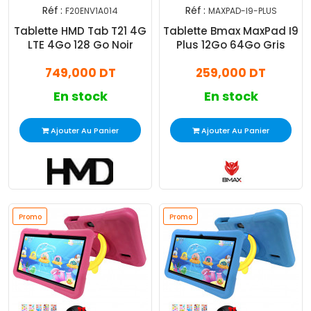
Réf :
Réf :
F20ENV1A014
MAXPAD-I9-PLUS
Tablette HMD Tab T21 4G
Tablette Bmax MaxPad I9
LTE 4Go 128 Go Noir
Plus 12Go 64Go Gris
749,000 DT
259,000 DT
En stock
En stock
Ajouter Au Panier
Ajouter Au Panier
Promo
Promo