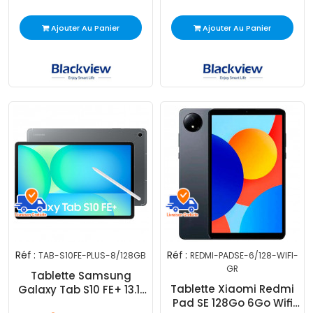
Ajouter Au Panier
Ajouter Au Panier
Réf :
Réf :
TAB-S10FE-PLUS-8/128GB
REDMI-PADSE-6/128-WIFI-
GR
Tablette Samsung
Tablette Xiaomi Redmi
Galaxy Tab S10 FE+ 13.1"
Pad SE 128Go 6Go Wifi
8Go 128Go Wifi 5G Gris