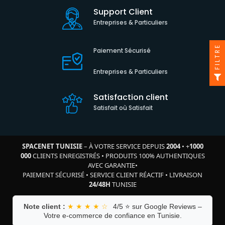
Support Client
Entreprises & Particuliers
FILTRE
Paiement Sécurisé
Entreprises & Particuliers
Satisfaction client
Satisfait où Satisfait
SPACENET TUNISIE
– À VOTRE SERVICE DEPUIS
2004
•
+
1000
000
CLIENTS ENREGISTRÉS
•
PRODUITS 100% AUTHENTIQUES
AVEC GARANTIE
•
PAIEMENT SÉCURISÉ
•
SERVICE CLIENT RÉACTIF
•
LIVRAISON
24/48H
TUNISIE
Note client :
★ ★ ★ ★ ☆
4/5 ⭐ sur Google Reviews –
Votre e-commerce de confiance en Tunisie.