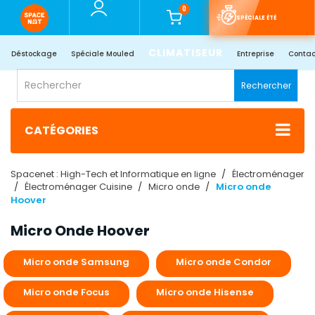
0
SPÉCIALE ÉTÉ
CLIMATISEUR
Déstockage
Spéciale Mouled
Entreprise
Contac
Rechercher
CATÉGORIES
Spacenet : High-Tech et Informatique en ligne
Électroménager
Électroménager Cuisine
Micro onde
Micro onde
Hoover
Micro Onde Hoover
Micro onde Samsung
Micro onde Condor
Micro onde Focus
Micro onde Hisense