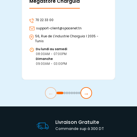
Mégastore Charguia
Mag
70 22 33 00
7
support-client@spacenet.tn
s
56, Rue de L'industrie Charguia I 2035 -
25
Tunis
Tu
Du lundi au samedi
D
08:00AM - 07:00PM
0
Dimanche
D
09:00AM - 03:00PM
0
←
→
Livraison Gratuite
Commande sup à 300 DT