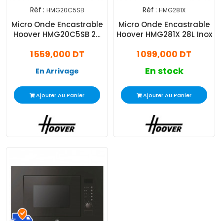
Réf :
Réf :
HMG20C5SB
HMG281X
Micro Onde Encastrable
Micro Onde Encastrable
Hoover HMG20C5SB 20
Hoover HMG281X 28L Inox
Litres Noir
1 559,000 DT
1 099,000 DT
En stock
En Arrivage
Ajouter Au Panier
Ajouter Au Panier