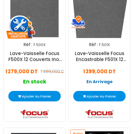
Réf :
Réf :
F.500X
F.501X
Lave-Vaisselle Focus
Lave-Vaisselle Focus
F500X 12 Couverts Inox
Encastrable F501X 12
F.500X
Couverts Silver
1 279,000 DT
1 399,000 DT
1 489,000 DT
En stock
En Arrivage
Ajouter Au Panier
Ajouter Au Panier
Promo