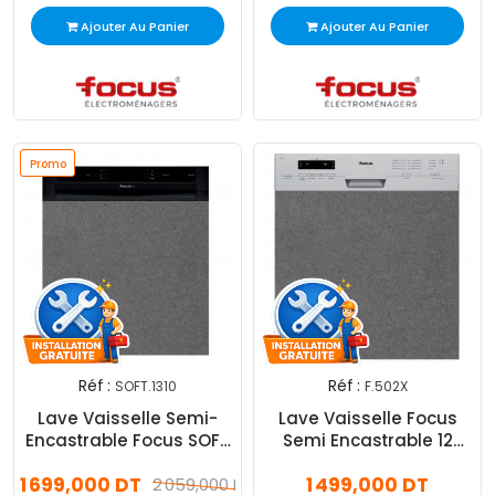
Ajouter Au Panier
Ajouter Au Panier
Promo
Réf :
Réf :
SOFT.1310
F.502X
Lave Vaisselle Semi-
Lave Vaisselle Focus
Encastrable Focus SOFT
Semi Encastrable 12
1310 14 Couverts Noir
Couverts Silver
1 699,000 DT
1 499,000 DT
2 059,000 DT