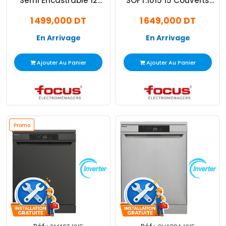
Semi Encastrable 12
SOFT.1015 15 Couverts
Couverts Noir
Noir
1 499,000 DT
1 649,000 DT
En Arrivage
En Arrivage
Ajouter Au Panier
Ajouter Au Panier
Promo