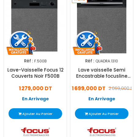
Réf :
Réf :
F.500B
QUADRA.1310
Lave-Vaisselle Focus 12
Lave vaisselle Semi
Couverts Noir F500B
Encastrable focusline
Quadra-1310 14 Couverts
1 279,000 DT
1 699,000 DT
Noir Et Inox
2 069,000 DT
En Arrivage
En Arrivage
Ajouter Au Panier
Ajouter Au Panier