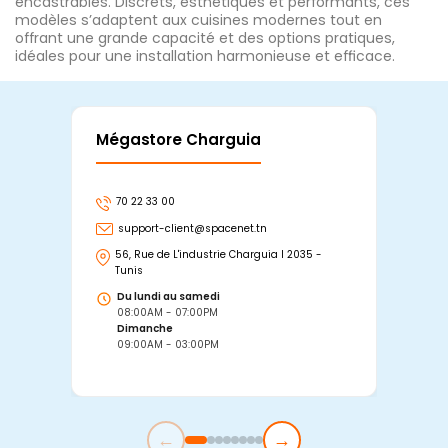
encastrables. Discrets, esthétiques et performants, ces
modèles s’adaptent aux cuisines modernes tout en
offrant une grande capacité et des options pratiques,
idéales pour une installation harmonieuse et efficace.
Mégastore Charguia
Mag
70 22 33 00
7
support-client@spacenet.tn
s
56, Rue de L'industrie Charguia I 2035 -
25
Tunis
Tu
Du lundi au samedi
D
08:00AM - 07:00PM
0
Dimanche
D
09:00AM - 03:00PM
0
←
→