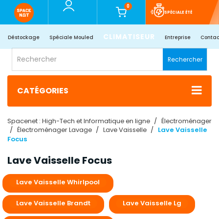
0
SPÉCIALE ÉTÉ
CLIMATISEUR
Déstockage
Spéciale Mouled
Entreprise
Contac
Rechercher
CATÉGORIES
Spacenet : High-Tech et Informatique en ligne
Électroménager
Électroménager Lavage
Lave Vaisselle
Lave Vaisselle
Focus
Lave Vaisselle Focus
Lave Vaisselle Whirlpool
Lave Vaisselle Brandt
Lave Vaisselle Lg