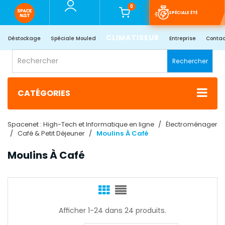
0
SPÉCIALE ÉTÉ
CLIMATISEUR
Déstockage
Spéciale Mouled
Entreprise
Contac
Rechercher
CATÉGORIES
Spacenet : High-Tech et Informatique en ligne
Électroménager
Café & Petit Déjeuner
Moulins À Café
Moulins À Café
Afficher 1-24 dans 24 produits.