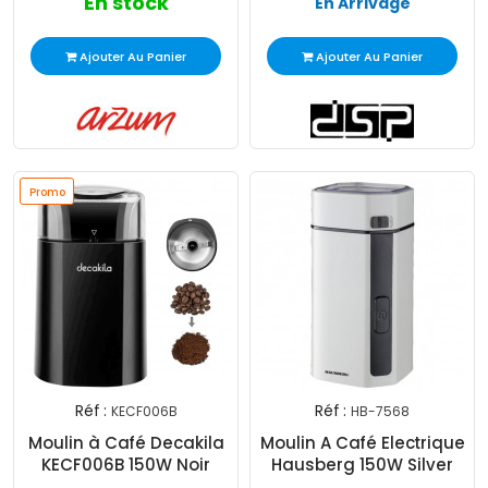
En stock
En Arrivage
Ajouter Au Panier
Ajouter Au Panier
Promo
Réf :
Réf :
KECF006B
HB-7568
Moulin à Café Decakila
Moulin A Café Electrique
KECF006B 150W Noir
Hausberg 150W Silver