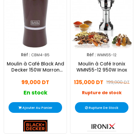
Réf :
Réf :
CBM4-B5
WMN55-12
Moulin à Café Black And
Moulin à Café Ironix
Decker 150W Marron
WMN55-12 950W Inox
CBM4-B5
99,000 DT
135,000 DT
199,000 DT
En stock
Rupture de stock
Ajouter Au Panier
Rupture De Stock