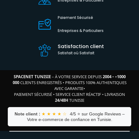
Entreprises & Particuliers
Paiement Sécurisé
Entreprises & Particuliers
Satisfaction client
Satisfait où Satisfait
SPACENET TUNISIE
– À VOTRE SERVICE DEPUIS
2004
•
+
1000
000
CLIENTS ENREGISTRÉS
•
PRODUITS 100% AUTHENTIQUES
AVEC GARANTIE
•
PAIEMENT SÉCURISÉ
•
SERVICE CLIENT RÉACTIF
•
LIVRAISON
24/48H
TUNISIE
Note client :
★ ★ ★ ★ ☆
4/5 ⭐ sur Google Reviews –
Votre e-commerce de confiance en Tunisie.