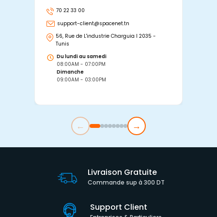
70 22 33 00
7
support-client@spacenet.tn
s
56, Rue de L'industrie Charguia I 2035 -
25
Tunis
Tu
Du lundi au samedi
D
08:00AM - 07:00PM
0
Dimanche
D
09:00AM - 03:00PM
0
←
→
Livraison Gratuite
Commande sup à 300 DT
Support Client