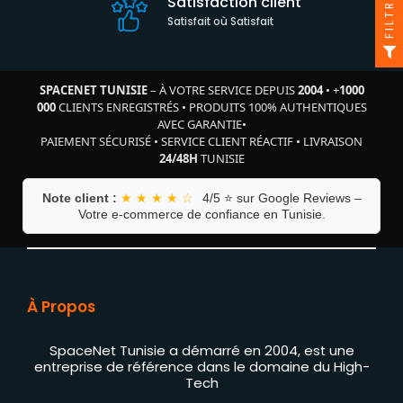
FILTRE
Satisfaction client
Satisfait où Satisfait
SPACENET TUNISIE
– À VOTRE SERVICE DEPUIS
2004
•
+
1000
000
CLIENTS ENREGISTRÉS
•
PRODUITS 100% AUTHENTIQUES
AVEC GARANTIE
•
PAIEMENT SÉCURISÉ
•
SERVICE CLIENT RÉACTIF
•
LIVRAISON
24/48H
TUNISIE
Note client :
★ ★ ★ ★ ☆
4/5 ⭐ sur Google Reviews –
Votre e-commerce de confiance en Tunisie.
À Propos
SpaceNet Tunisie a démarré en 2004, est une
entreprise de référence dans le domaine du High-
Tech