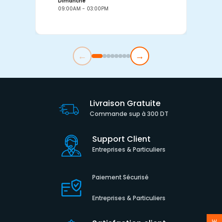
Dimanche
D
09:00AM - 03:00PM
0
←
→
Livraison Gratuite
Commande sup à 300 DT
Support Client
Entreprises & Particuliers
Paiement Sécurisé
Entreprises & Particuliers