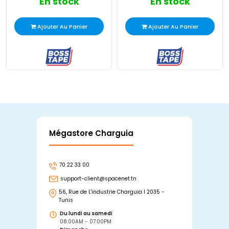
En stock
En stock
Ajouter Au Panier
Ajouter Au Panier
Mégastore Charguia
Mag
70 22 33 00
7
support-client@spacenet.tn
s
56, Rue de L'industrie Charguia I 2035 -
25
Tunis
Tu
Du lundi au samedi
D
08:00AM - 07:00PM
0