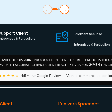
←
→
Support Client
Paiement Sécurisé
Entreprises & Particuliers
Entreprises & Particuliers
SERVICE DEPUIS
2004
•
+
1000 000
CLIENTS ENREGISTRÉS
•
PRODUITS 100% 
PAIEMENT SÉCURISÉ
•
SERVICE CLIENT RÉACTIF
•
LIVRAISON
24/48H
TUNISI
★ ★ ★ ★ ☆
4/5 ⭐ sur Google Reviews – Votre e-commerce de confian
Client
L’univers Spacenet