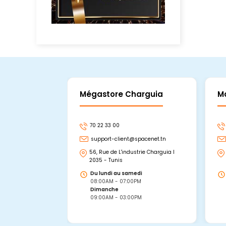
Mégastore Charguia
M
70 22 33 00
support-client@spacenet.tn
56, Rue de L'industrie Charguia I
2035 - Tunis
Du lundi au samedi
08:00AM - 07:00PM
Dimanche
09:00AM - 03:00PM