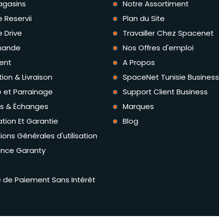
agasins
Notre Assortiment
e Reservii
Plan du Site
e Drive
Travailler Chez Spacenet
ande
Nos Offres d'emploi
ent
A Propos
tion & Livraison
SpaceNet Tunisie Business
té et Parrainage
Support Client Business
rs & Échanges
Marques
tion Et Garantie
Blog
ions Générales d'utilisation
ance Garanty
té de Paiement Sans Intérêt