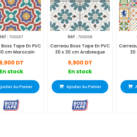
Réf :
Réf :
700007
700008
 Boss Tape En PVC
Carreau Boss Tape En PVC
Carreau
 30 cm Marocain
30 x 30 cm Arabesque
30 
9,900 DT
9,900 DT
En stock
En stock
jouter Au Panier
Ajouter Au Panier