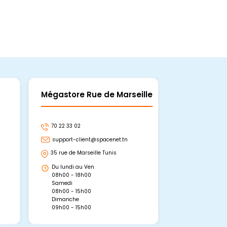
Mégastore Rue de Marseille
Mégastore
70 22 33 02
70 22 33 06
support-client@spacenet.tn
support-clie
35 rue de Marseille Tunis
Avenue Abou 
Hammamet, 
Du lundi au Ven
Du lundi au 
08h00 - 18h00
08h00 - 19h0
Samedi
Dimanche
08h00 - 15h00
09h00 - 15h0
Dimanche
09h00 - 15h00