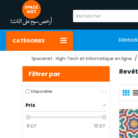
Déstoc
CATÉGORIES
Spacenet : High-Tech et Informatique en ligne
Revêt
Filtrer par
Disponible
4
Prix
9
DT
10
DT