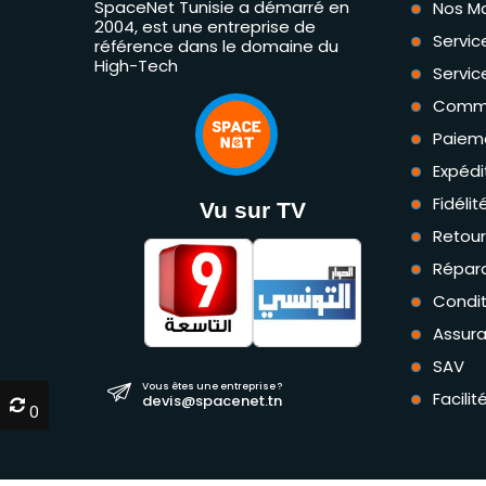
SpaceNet Tunisie a démarré en
Nos M
2004, est une entreprise de
Servic
référence dans le domaine du
High-Tech
Servic
Comm
Paiem
Expédi
Fidéli
Vu sur TV
Retou
Répara
Condit
Assur
SAV
Vous êtes une entreprise ?
Facili
devis@spacenet.tn
0
0