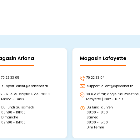
agasin Ariana
Magasin Lafayette
70 22 33 05
70 22 33 04
support-client@spacenet.tn
support-client@spacenet.tn
25, Rue Mustapha Hjaeij 2080
30 rue d'Irak, angle rue Palestine,
Ariana - Tunis
Lafayette | 1002 - Tunis
Du lundi au samedi
Du lundi au Ven
08h00 - 19h00
08:00 - 18:00
Dimanche
Samedi
09h00 - 15h00
08:00 - 15:00
Dim Fermé