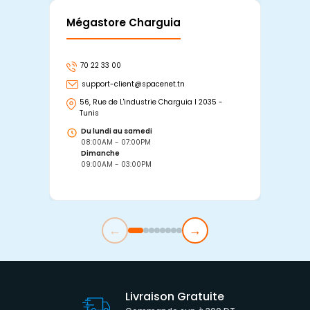
Mégastore Charguia
Mag
70 22 33 00
7
support-client@spacenet.tn
s
56, Rue de L'industrie Charguia I 2035 -
25
Tunis
Tu
Du lundi au samedi
D
08:00AM - 07:00PM
0
Dimanche
D
09:00AM - 03:00PM
0
←
→
Livraison Gratuite