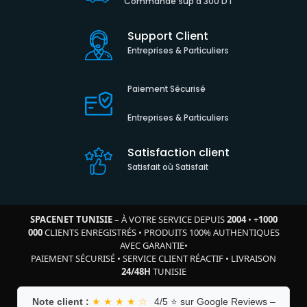
Commande sup à 300 DT
Support Client
Entreprises & Particuliers
Paiement Sécurisé
Entreprises & Particuliers
Satisfaction client
Satisfait où Satisfait
SPACENET TUNISIE
– À VOTRE SERVICE DEPUIS
2004
•
+
1000
000
CLIENTS ENREGISTRÉS
•
PRODUITS 100% AUTHENTIQUES
AVEC GARANTIE
•
PAIEMENT SÉCURISÉ
•
SERVICE CLIENT RÉACTIF
•
LIVRAISON
24/48H
TUNISIE
Note client :
★ ★ ★ ★ ☆
4/5 ⭐ sur Google Reviews –