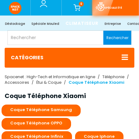
0
SPÉCIALE ÉTÉ
CLIMATISEUR
Déstockage
Spéciale Mouled
Entreprise
Contac
Rechercher
CATÉGORIES
Spacenet : High-Tech et Informatique en ligne
Téléphonie
Accessoires
Étui & Coque
Coque Téléphone Xiaomi
Coque Téléphone Xiaomi
Coque Téléphone Samsung
Coque Téléphone OPPO
Coque Téléphone Infinix
Coque Iphone