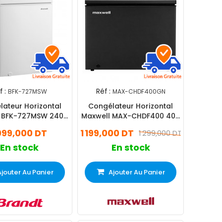
 :
Réf :
BFK-727MSW
MAX-CHDF400GN
ateur Horizontal
Congélateur Horizontal
t BFK-727MSW 240
Maxwell MAX-CHDF400 400
Litres Blanc
Litres Noir
 099,000 DT
1 199,000 DT
1 299,000 DT
En stock
En stock
Ajouter Au Panier
Ajouter Au Panier