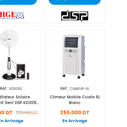
Réf :
Réf :
KD3093
CLIMEUR-6L
ilateur Solaire
Climeur Mobile Coala 6L
ent 3en1 DSP KD3093
Blanc
30W Blanc
00 DT
259,000 DT
329,000 DT
En Arrivage
En Arrivage