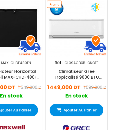
Promo
Réf :
MAX-CHDF480FN
CL09AGBXB-ONOFF
ateur Horizontal
Climatiseur Gree
ll MAX-CHDF480F
Tropicalisé 9000 BTU
80 Litres Noir
Chaud Froid - Blanc
000 DT
1 449,000 DT
1 549,000 DT
1 599,000 DT
En stock
En stock
Ajouter Au Panier
Ajouter Au Panier