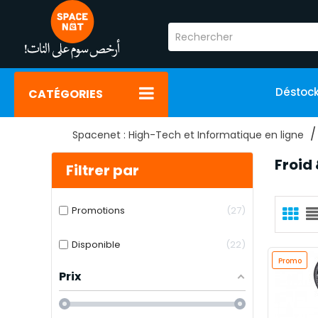
Déstoc
CATÉGORIES
Spacenet : High-Tech et Informatique en ligne
Froid
Filtrer par
Promotions
27
Disponible
22
Promo
Prix