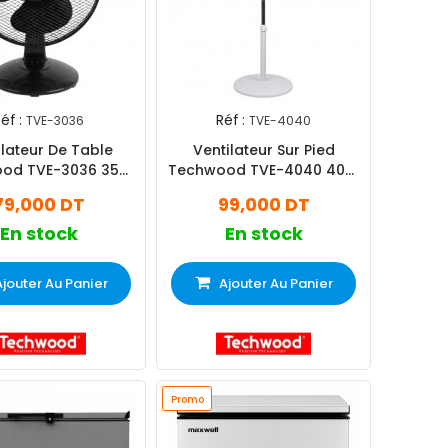
éf :
Réf :
TVE-3036
TVE-4040
ilateur De Table
Ventilateur Sur Pied
od TVE-3036 35W
Techwood TVE-4040 40W
Noir
Blanc
79,000 DT
99,000 DT
En stock
En stock
Ajouter Au Panier
Ajouter Au Panier
Promo