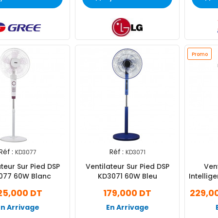
Promo
Réf :
Réf :
KD3077
KD3071
ateur Sur Pied DSP
Ventilateur Sur Pied DSP
Vent
077 60W Blanc
KD3071 60W Bleu
Intellig
25,000 DT
179,000 DT
229,0
En Arrivage
En Arrivage