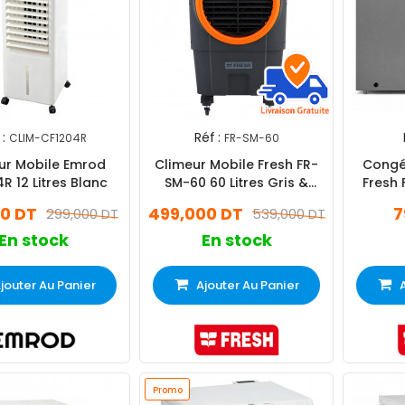
 :
Réf :
CLIM-CF1204R
FR-SM-60
ur Mobile Emrod
Climeur Mobile Fresh FR-
Congél
R 12 Litres Blanc
SM-60 60 Litres Gris &
Fresh 
Orange
00 DT
499,000 DT
7
299,000 DT
539,000 DT
En stock
En stock
jouter Au Panier
Ajouter Au Panier
Promo