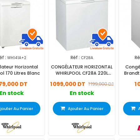
éf :
Réf :
Réf
WH141A+2
CF28A
ateur Horizontal
CONGÉLATEUR HORIZONTAL
Congél
ol 170 Litres Blanc
WHIRLPOOL CF28A 220L
Brand
Blanc
79,000 DT
1 099,000 DT
1
1 199,000 DT
En stock
En stock
jouter Au Panier
Ajouter Au Panier