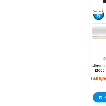
Promo
R
Climatis
12000
1 499,
A