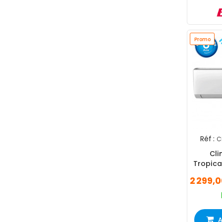
Promo
Réf :
C
Cli
Tropical
18000 
2 299,
A