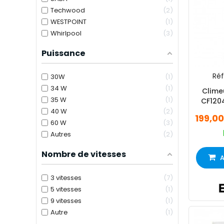
Techwood
2
WESTPOINT
1
Whirlpool
3
Puissance
Réf
30W
1
34 W
1
Clime
35 W
1
CF1204
40 W
2
199,0
60 W
3
Autres
2
Nombre de vitesses
A
3 vitesses
7
5 vitesses
1
9 vitesses
1
Autre
1