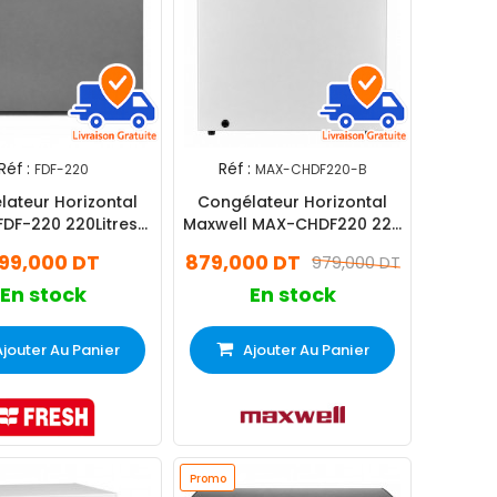
Réf :
Réf :
FDF-220
MAX-CHDF220-B
ateur Horizontal
Congélateur Horizontal
FDF-220 220Litres
Maxwell MAX-CHDF220 220
Silver
Litres Blanc
99,000 DT
879,000 DT
979,000 DT
En stock
En stock
Ajouter Au Panier
Ajouter Au Panier
Promo