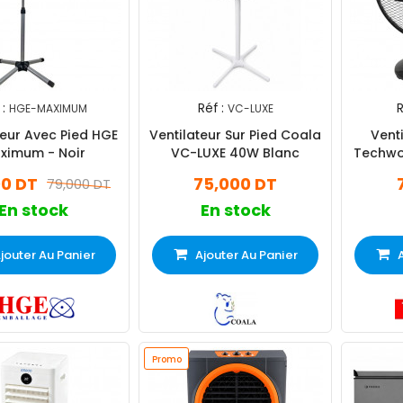
:
Réf :
R
HGE-MAXIMUM
VC-LUXE
teur Avec Pied HGE
Ventilateur Sur Pied Coala
Vent
ximum - Noir
VC-LUXE 40W Blanc
Techwo
00 DT
75,000 DT
79,000 DT
En stock
En stock
jouter Au Panier
Ajouter Au Panier
Promo