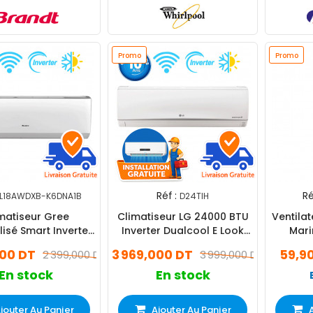
Promo
Promo
Réf :
Ré
L18AWDXB-K6DNA1B
D24TIH
matiseur Gree
Climatiseur LG 24000 BTU
Ventila
isé Smart Inverter
Inverter Dualcool E Look
Mari
BTU Chaud & Froid
Chaud Froid WIFI (D24TIH)
000 DT
3 969,000 DT
59,9
2 399,000 DT
3 999,000 DT
Blanc
En stock
En stock
jouter Au Panier
Ajouter Au Panier