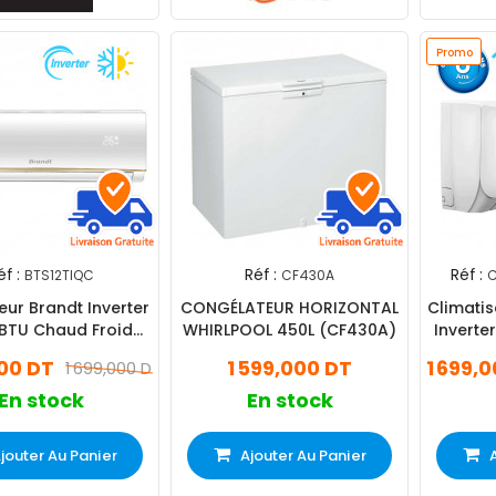
Promo
éf :
Réf :
Réf :
BTS12TIQC
CF430A
C
eur Brandt Inverter
CONGÉLATEUR HORIZONTAL
Climatis
 BTU Chaud Froid
WHIRLPOOL 450L (CF430A)
Inverte
Blanc
Cha
000 DT
1 599,000 DT
1 699,
1 699,000 DT
En stock
En stock
jouter Au Panier
Ajouter Au Panier