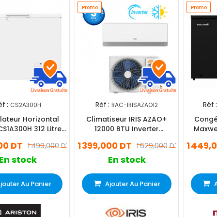
Promo
Promo
f :
Réf :
Réf :
CS2A300H
RAC-IRISAZAO12
ateur Horizontal
Climatiseur IRIS AZAO+
Congél
CS1A300H 312 Litres
12000 BTU Inverter
Maxwe
efrost Blanc
Tropicalisé Chaud & Froid
4
000 DT
1 399,000 DT
1 449,
1 499,000 DT
1 629,000 DT
Blanc
En stock
En stock
jouter Au Panier
Ajouter Au Panier