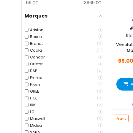
59
DT
3969
DT
Marques
Ariston
1
Réf 
Bosch
1
Brandt
2
Ventila
Coala
4
Ma
Condor
1
69,0
Cristor
1
DSP
4
Emrod
1
A
Fresh
7
GREE
3
HGE
2
IRIS
2
LG
1
Maxwell
5
Promo
Midea
1
SABA
1