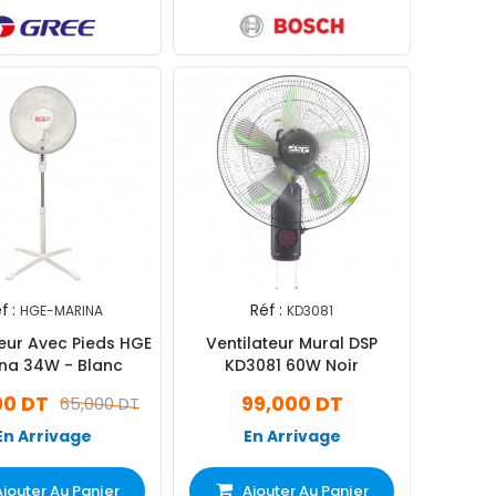
f :
Réf :
HGE-MARINA
KD3081
teur Avec Pieds HGE
Ventilateur Mural DSP
na 34W - Blanc
KD3081 60W Noir
00 DT
99,000 DT
65,000 DT
En Arrivage
En Arrivage
Ajouter Au Panier
Ajouter Au Panier