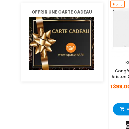
Promo
OFFRIR UNE CARTE CADEAU
Ré
Congél
Ariston 
D
1 399,
A