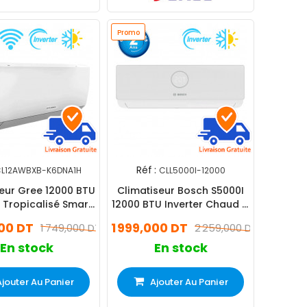
Promo
Réf :
L12AWBXB-K6DNA1H
CLL5000I-12000
eur Gree 12000 BTU
Climatiseur Bosch S5000I
r Tropicalisé Smart
12000 BTU Inverter Chaud &
ud Froid Blanc
Froid Blanc
000 DT
1 999,000 DT
1 749,000 DT
2 259,000 DT
En stock
En stock
Ajouter Au Panier
Ajouter Au Panier