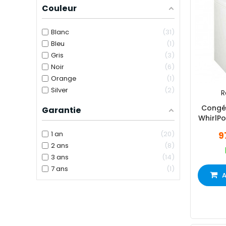
Couleur
Blanc
31
Bleu
1
Gris
3
Noir
6
Orange
1
Silver
2
R
Congél
Garantie
WhirlPo
1 an
20
9
2 ans
8
3 ans
14
7 ans
1
A