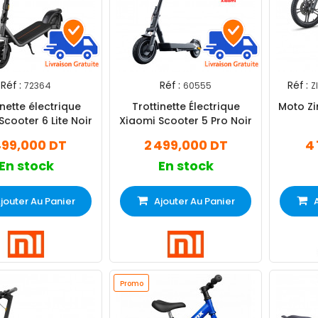
Réf :
Réf :
Réf :
72364
60555
Z
inette électrique
Trottinette Électrique
Moto Zi
Scooter 6 Lite Noir
Xiaomi Scooter 5 Pro Noir
499,000 DT
2 499,000 DT
4
En stock
En stock
jouter Au Panier
Ajouter Au Panier
Promo