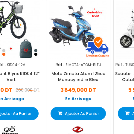
éf :
Réf :
Réf :
KID04-12V
ZIMOTA-ATOM-BLEU
TUNI
ant Blynx KID04 12″
Moto Zimota Atom 125cc
Scooter 
Vert
Monocylindre Bleu
Catal
00 DT
3 849,000 DT
5 
260,000 DT
En Arrivage
En Arrivage
jouter Au Panier
Ajouter Au Panier