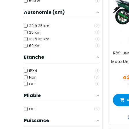
500 w
1
Autonomie (Km)
20 à 25 km
2
25 Km
1
30 à 35 km
1
60 Km
1
Réf :
UNI
Etanche
Moto Un
IPX4
1
4 
Non
3
Oui
1
Pliable
A
Oui
5
Puissance