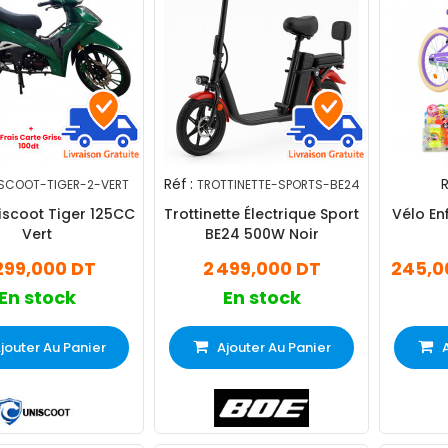
Réf :
R
SCOOT-TIGER-2-VERT
TROTTINETTE-SPORTS-BE24
iscoot Tiger 125CC
Trottinette Électrique Sport
Vélo Enf
Vert
BE24 500W Noir
299,000 DT
2 499,000 DT
245,0
En stock
En stock
jouter Au Panier
Ajouter Au Panier