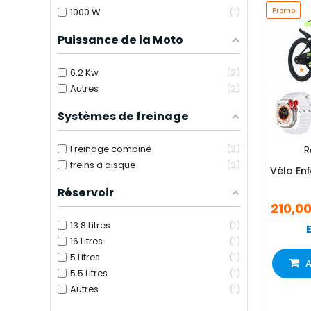
1000 W
1
Promo
Puissance de la Moto
6.2 Kw
2
Autres
2
Systèmes de freinage
Freinage combiné
2
R
freins à disque
2
Vélo Enf
Réservoir
210,0
13.8 Litres
1
16 Litres
1
5 Litres
1
A
5.5 Litres
1
Autres
1