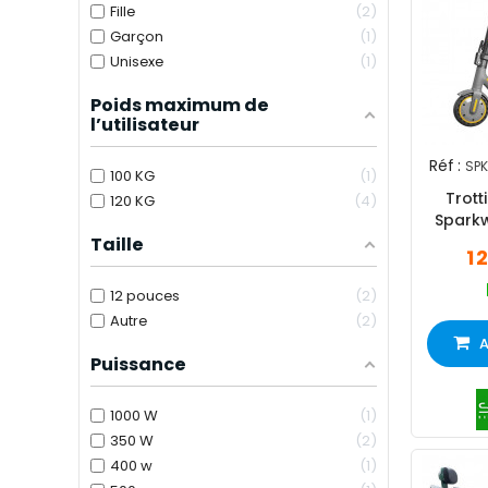
Fille
2
Garçon
1
Unisexe
1
Poids maximum de
l’utilisateur
Réf :
SPK
100 KG
1
Trott
120 KG
4
Sparkw
Taille
1 
12 pouces
2
Autre
2
A
Puissance
1000 W
1
350 W
2
400 w
1