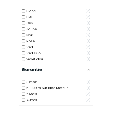
Blanc
2
Bleu
2
Gris
1
Jaune
1
Noir
6
Rose
1
Vert
2
Vert Fluo
1
violet clair
1
Garantie
3 mois
1
5000 Km Sur Bloc Moteur
1
6 Mois
2
Autres
2