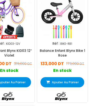
éf :
Réf :
KID03-12V
BIKE-RB1
ant Blynx KID03 12″
Balance Enfant Blynx Bike 1
Violet
Rose
00 DT
133,000 DT
319,000 DT
173,000 DT
En stock
En stock
Ajouter Au Panier
Ajouter Au Panier