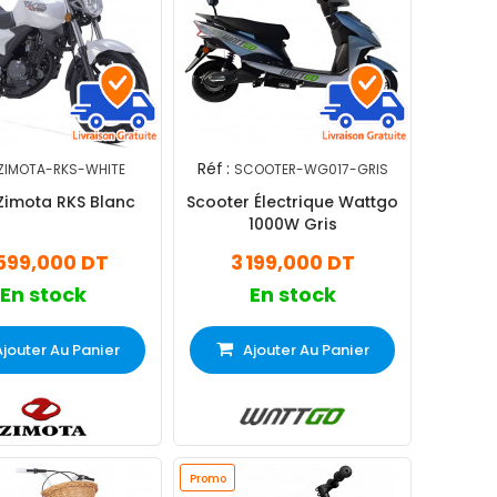
Réf :
ZIMOTA-RKS-WHITE
SCOOTER-WG017-GRIS
Zimota RKS Blanc
Scooter Électrique Wattgo
1000W Gris
599,000 DT
3 199,000 DT
En stock
En stock
Ajouter Au Panier
Ajouter Au Panier
Promo