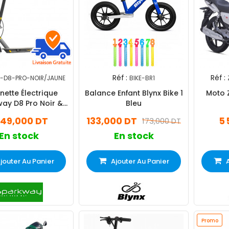
Réf :
Réf :
-D8-PRO-NOIR/JAUNE
BIKE-BR1
inette Électrique
Balance Enfant Blynx Bike 1
Moto 
ay D8 Pro Noir &
Bleu
Jaune
249,000 DT
133,000 DT
5 
173,000 DT
En stock
En stock
jouter Au Panier
Ajouter Au Panier
Promo