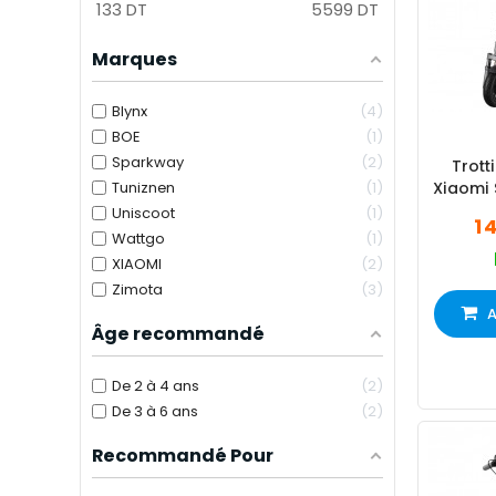
133
DT
5599
DT
Marques
Blynx
4
BOE
1
Sparkway
2
Trott
Tuniznen
1
Xiaomi 
Uniscoot
1
1 
Wattgo
1
XIAOMI
2
Zimota
3
A
Âge recommandé
De 2 à 4 ans
2
De 3 à 6 ans
2
Recommandé Pour