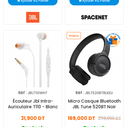
Ajouter Au Panier
Ajouter Au Panier
Promo
Réf :
Réf :
JBLT110WHT
JBLT520BTBLKEU
Écouteur Jbl Intra-
Micro Casque Bluetooth
Auriculaire T110 - Blanc
JBL Tune 520BT Noir
31,900 DT
169,000 DT
259,000 DT