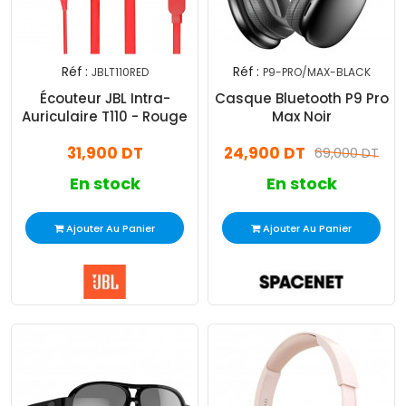
Réf :
Réf :
JBLT110RED
P9-PRO/MAX-BLACK
Écouteur JBL Intra-
Casque Bluetooth P9 Pro
Auriculaire T110 - Rouge
Max Noir
31,900 DT
24,900 DT
69,000 DT
En stock
En stock
Ajouter Au Panier
Ajouter Au Panier