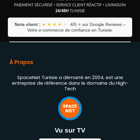
PAIEMENT SÉCURISÉ
•
SERVICE CLIENT RÉACTIF
•
LIVRAISON
24/48H
TUNISIE
Note client :
★ ★ ★ ★ ☆
4/5 ⭐ sur Google Reviews –
Votre e-commerce de confiance en Tunisie.
À Propos
SpaceNet Tunisie a démarré en 2004, est une
entreprise de référence dans le domaine du High-
Tech
Vu sur TV