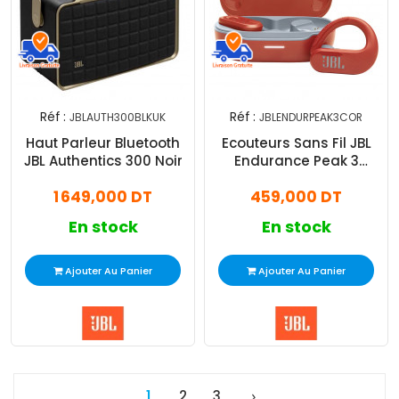
Réf :
Réf :
JBLAUTH300BLKUK
JBLENDURPEAK3COR
Haut Parleur Bluetooth
Ecouteurs Sans Fil JBL
JBL Authentics 300 Noir
Endurance Peak 3
Orange
1 649,000 DT
459,000 DT
En stock
En stock
Ajouter Au Panier
Ajouter Au Panier
1
2
3