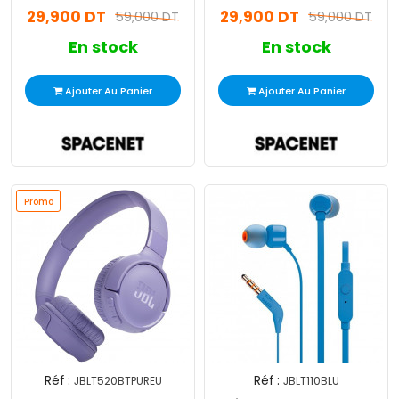
29,900 DT
29,900 DT
59,000 DT
59,000 DT
En stock
En stock
Ajouter Au Panier
Ajouter Au Panier
Promo
Réf :
Réf :
JBLT520BTPUREU
JBLT110BLU