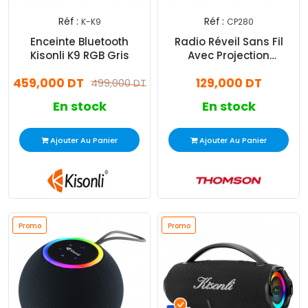
Réf :
Réf :
K-K9
CP280
Enceinte Bluetooth
Radio Réveil Sans Fil
Kisonli K9 RGB Gris
Avec Projection
Thomson CP280 Noir
459,000 DT
129,000 DT
499,000 DT
En stock
En stock
Ajouter Au Panier
Ajouter Au Panier
Promo
Promo