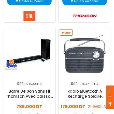
Ajouter Au Panier
Ajouter Au Panier
Promo
Réf :
Réf :
SB600BTS
RTS450BTG
FILTRE
Barre De Son Sans Fil
Radio Bluetooth À
Thomson Avec Caisson
Recharge Solaire
de Basses Noir
Thomson RTS450BTG
789,000 DT
179,000 DT
Gris
259,000 DT