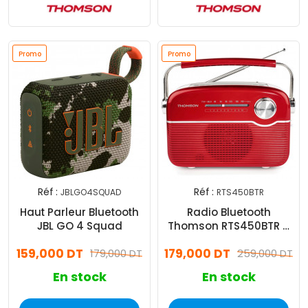
Promo
Promo
Réf :
Réf :
JBLGO4SQUAD
RTS450BTR
Haut Parleur Bluetooth
Radio Bluetooth
JBL GO 4 Squad
Thomson RTS450BTR à
Recharge Solaire Rouge
159,000 DT
179,000 DT
179,000 DT
259,000 DT
En stock
En stock