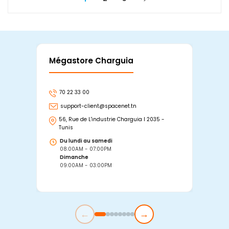
Mégastore Charguia
Mag
70 22 33 00
7
support-client@spacenet.tn
s
56, Rue de L'industrie Charguia I 2035 -
25
Tunis
Tu
Du lundi au samedi
D
08:00AM - 07:00PM
0
Dimanche
D
09:00AM - 03:00PM
0
←
→