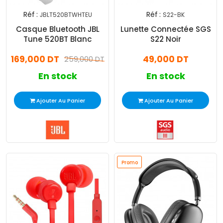
Réf :
Réf :
JBLT520BTWHTEU
S22-BK
Casque Bluetooth JBL
Lunette Connectée SGS
Tune 520BT Blanc
S22 Noir
169,000 DT
49,000 DT
259,000 DT
En stock
En stock
Ajouter Au Panier
Ajouter Au Panier
Promo