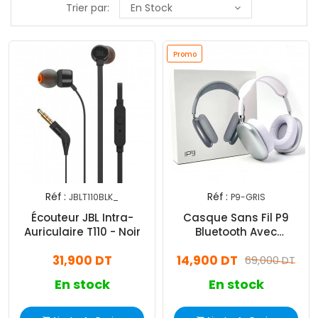
Trier par:
En Stock
Promo
Réf :
Réf :
JBLT110BLK_
P9-GRIS
Écouteur JBL Intra-
Casque Sans Fil P9
Auriculaire T110 - Noir
Bluetooth Avec
Emplacement Carte
31,900 DT
14,900 DT
Mémoire Gris
69,000 DT
En stock
En stock