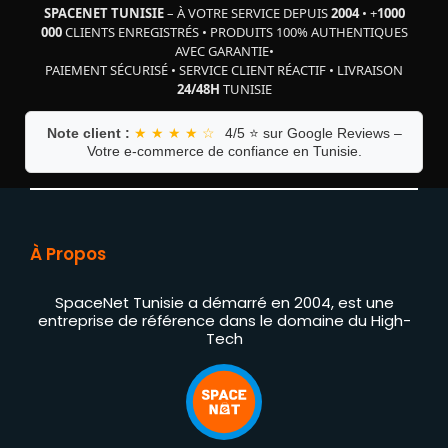
SPACENET TUNISIE
– À VOTRE SERVICE DEPUIS
2004
•
+
1000
000
CLIENTS ENREGISTRÉS
•
PRODUITS 100% AUTHENTIQUES
AVEC GARANTIE
•
PAIEMENT SÉCURISÉ
•
SERVICE CLIENT RÉACTIF
•
LIVRAISON
24/48H
TUNISIE
Note client :
★ ★ ★ ★ ☆
4/5 ⭐ sur Google Reviews –
Votre e-commerce de confiance en Tunisie.
À Propos
SpaceNet Tunisie a démarré en 2004, est une
entreprise de référence dans le domaine du High-
Tech