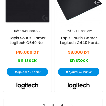
Réf :
Réf :
943-000799
943-000792
Tapis Souris Gamer
Tapis Souris Gamer
Logitech G640 Noir
Logitech G440 Hard
Surface Noir
145,000 DT
99,000 DT
En stock
En stock
Ajouter Au Panier
Ajouter Au Panier
1
2
3
4