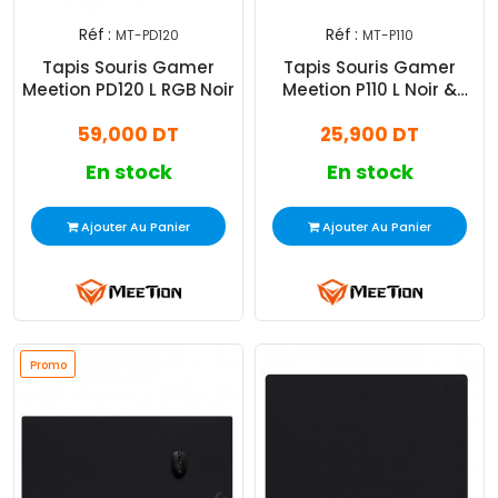
Réf :
Réf :
MT-PD120
MT-P110
Exclusiv
Tapis Souris Gamer
Tapis Souris Gamer
Web !
Meetion PD120 L RGB Noir
Meetion P110 L Noir &
Rouge
59,000 DT
25,900 DT
En stock
En stock
Ajouter Au Panier
Ajouter Au Panier
Promo