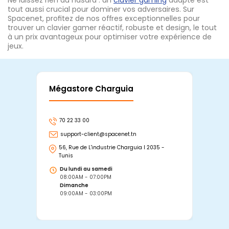
Ne laissez rien au hasard : un
clavier gaming
adapté est
tout aussi crucial pour dominer vos adversaires. Sur
Spacenet, profitez de nos offres exceptionnelles pour
trouver un clavier gamer réactif, robuste et design, le tout
à un prix avantageux pour optimiser votre expérience de
jeux.
Mégastore Charguia
Mag
70 22 33 00
7
support-client@spacenet.tn
s
56, Rue de L'industrie Charguia I 2035 -
25
Tunis
Tu
Du lundi au samedi
D
08:00AM - 07:00PM
0
Dimanche
D
09:00AM - 03:00PM
0