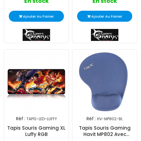
En stock
En stock
Ajouter Au Panier
Ajouter Au Panier
Réf :
Réf :
TAPIS-LED-LUFFY
HV-MP802-BL
Tapis Souris Gaming XL
Tapis Souris Gaming
Luffy RGB
Havit MP802 Avec
Repose Poignet Bleu