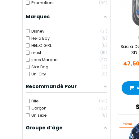
Promotions
92
Marques
Disney
31
Hello Boy
8
HELLO GIRL
5
Sac à D
must
15
3D 
sans Marque
27
47,5
Star Bag
2
Uni City
5
Recommandé Pour
A
Fille
53
Garçon
37
Unisexe
8
Promo
Groupe d’âge