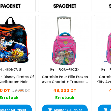
f :
Réf :
Réf :
4801/07/JP
FLORA-FROZEN
s Disney Pirates Of
Cartable Pour Fille Frozen
Cartabl
Garibbeam Noir
Avec Chariot + Trousse +
Kitty Av
Panier Rose
+ 
00 DT
49,000 DT
29,000 DT
En stock
En stock
jouter Au Panier
Ajouter Au Panier