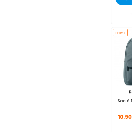
Promo
R
Sac à 
10,9