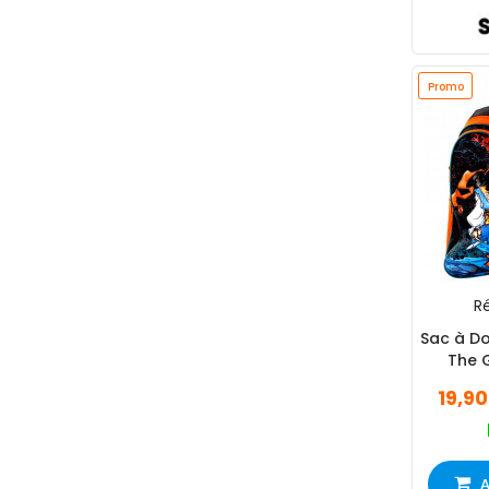
Promo
Ré
Sac à Do
The 
19,9
A