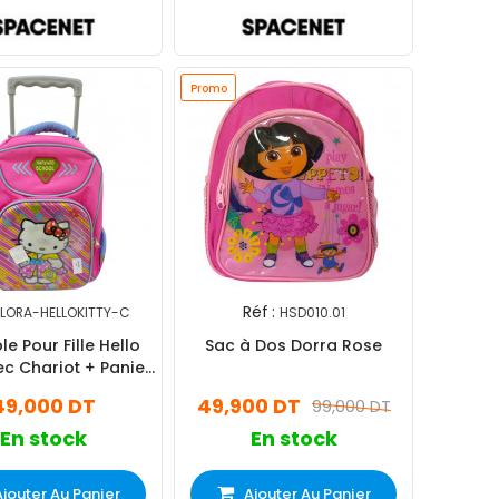
Promo
Réf :
FLORA-HELLOKITTY-C
HSD010.01
e Pour Fille Hello
Sac à Dos Dorra Rose
ec Chariot + Panier
Trousse Rose
49,000 DT
49,900 DT
99,000 DT
En stock
En stock
Ajouter Au Panier
Ajouter Au Panier