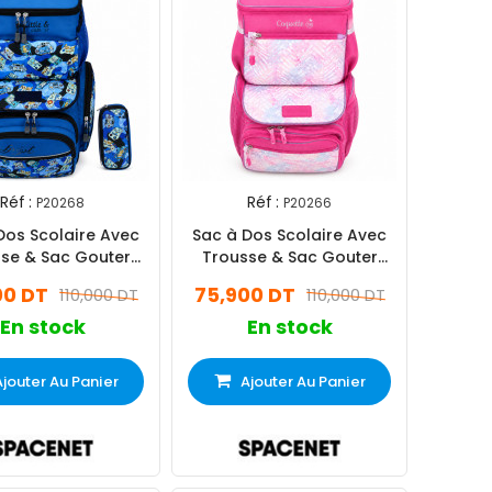
Réf :
Réf :
P20268
P20266
Dos Scolaire Avec
Sac à Dos Scolaire Avec
se & Sac Gouter
Trousse & Sac Gouter
P20268 Bleu
P20266 Rose
00 DT
75,900 DT
110,000 DT
110,000 DT
En stock
En stock
Ajouter Au Panier
Ajouter Au Panier