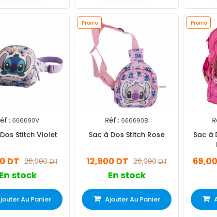
Promo
Promo
éf :
Réf :
R
666690V
666690B
Dos Stitch Violet
Sac à Dos Stitch Rose
Sac à 
00 DT
12,900 DT
69,0
20,000 DT
20,000 DT
En stock
En stock
jouter Au Panier
Ajouter Au Panier