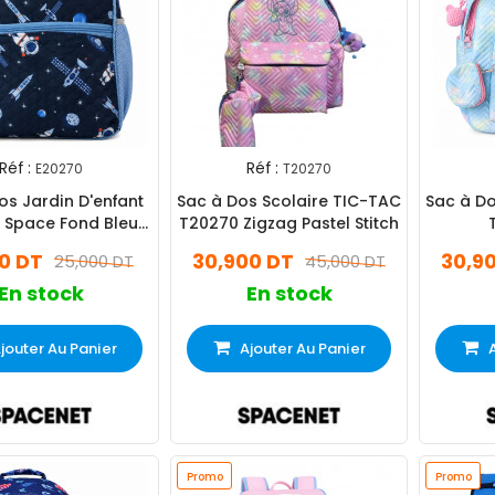
Réf :
Réf :
E20270
T20270
os Jardin D'enfant
Sac à Dos Scolaire TIC-TAC
Sac à Do
 Space Fond Bleu
T20270 Zigzag Pastel Stitch
Fonce
00 DT
30,900 DT
30,9
25,000 DT
45,000 DT
En stock
En stock
jouter Au Panier
Ajouter Au Panier
Promo
Promo