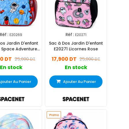
Réf :
Réf :
E20269
E20271
os Jardin D'enfant
Sac à Dos Jardin D'enfant
 Space Adventure
E20271 Licornes Rose
Bleu
00 DT
17,900 DT
25,000 DT
25,000 DT
En stock
En stock
Ajouter Au Panier
Ajouter Au Panier
Promo