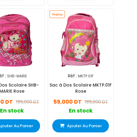
Promo
éf :
Réf :
SHB-MARIE
MKTP.01F
Dos Scolaire SHB-
Sac à Dos Scolaire MKTP.01F
MARIE Rose
Rose
00 DT
59,000 DT
189,000 DT
189,000 DT
En stock
En stock
Ajouter Au Panier
Ajouter Au Panier