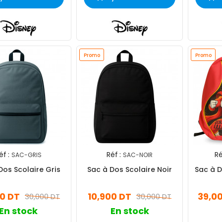
Promo
Promo
éf :
Réf :
Ré
SAC-GRIS
SAC-NOIR
Dos Scolaire Gris
Sac à Dos Scolaire Noir
Sac à 
00 DT
10,900 DT
39,0
30,000 DT
30,000 DT
En stock
En stock