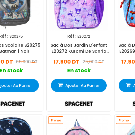
Réf :
Réf :
S20275
E20272
os Scolaire S20275
Sac à Dos Jardin D'enfant
Sac à D
Batman 1 Noir
E20272 Kuromi De Sanrio
E20269
Violet
00 DT
17,900 DT
17,9
65,000 DT
25,000 DT
En stock
En stock
jouter Au Panier
Ajouter Au Panier
Promo
Promo