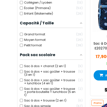
Collégien / Lycéen
13
Écolier (Primaire)
53
Enfant (Maternelle)
26
Capacité / Taille
Grand format
28
Moyen format
26
Sac à D
Petit format
38
E20270
Pack sac scolaire
17,9
Sac à dos + chariot (2 en 1)
9
Sac à dos + sac goûter + trousse
5
(3 en 1)
A
Sac à dos + sac goûter + trousse
3
+ lunchbox (4 en 1)
Sac à dos + sac goûter + trousse
2
+ porte bouteille + lunchbox (5 en
1)
Sac à dos + trousse (2 en 1)
6
Promo
Sac à dos simple
67