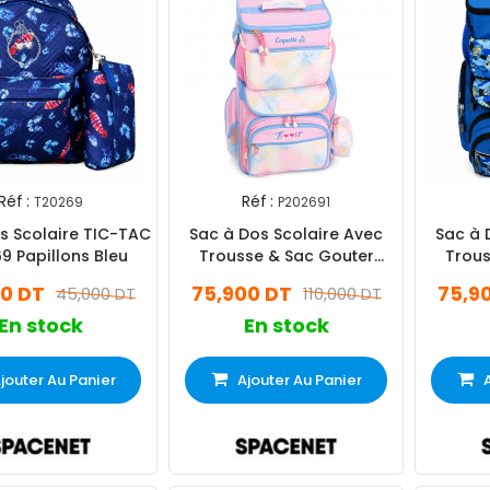
Réf :
Réf :
T20269
P202691
s Scolaire TIC-TAC
Sac à Dos Scolaire Avec
Sac à 
9 Papillons Bleu
Trousse & Sac Gouter
Trous
P202691 Rose
00 DT
75,900 DT
75,9
45,000 DT
110,000 DT
En stock
En stock
jouter Au Panier
Ajouter Au Panier