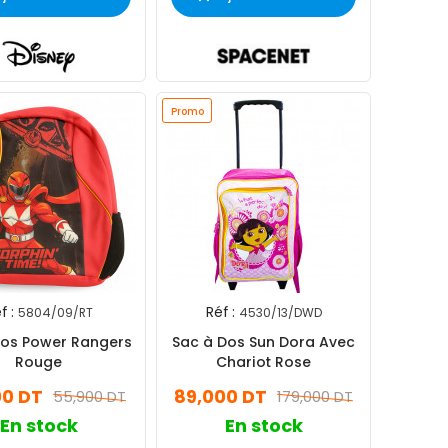
Promo
f :
Réf :
5804/09/RT
4530/13/DWD
Dos Power Rangers
Sac à Dos Sun Dora Avec
Rouge
Chariot Rose
00 DT
89,000 DT
55,900 DT
179,000 DT
En stock
En stock