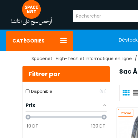
Déstoc
CATÉGORIES
Spacenet : High-Tech et Informatique en ligne
Sac À
Filtrer par
Disponible
91
Prix
Promo
10
DT
130
DT