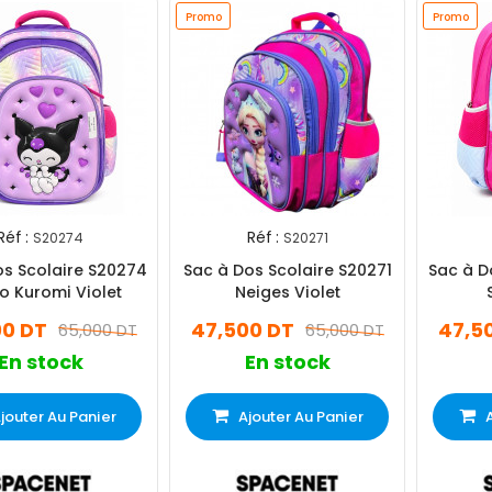
Promo
Promo
Réf :
Réf :
S20274
S20271
os Scolaire S20274
Sac à Dos Scolaire S20271
Sac à D
o Kuromi Violet
Neiges Violet
00 DT
47,500 DT
47,5
65,000 DT
65,000 DT
En stock
En stock
jouter Au Panier
Ajouter Au Panier