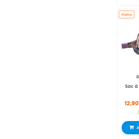
Promo
R
Sac à 
12,9
A