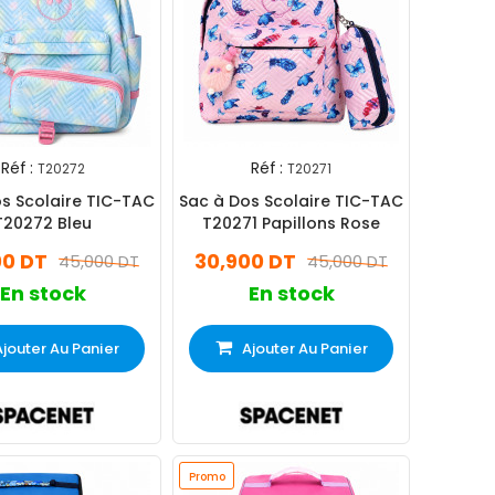
Réf :
Réf :
T20272
T20271
s Scolaire TIC-TAC
Sac à Dos Scolaire TIC-TAC
T20272 Bleu
T20271 Papillons Rose
00 DT
30,900 DT
45,000 DT
45,000 DT
En stock
En stock
Ajouter Au Panier
Ajouter Au Panier
Promo