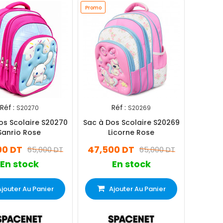
Promo
Réf :
Réf :
S20270
S20269
os Scolaire S20270
Sac à Dos Scolaire S20269
Sanrio Rose
Licorne Rose
00 DT
47,500 DT
65,000 DT
65,000 DT
En stock
En stock
Ajouter Au Panier
Ajouter Au Panier