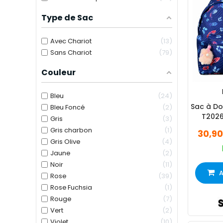
Type de Sac
Avec Chariot
13
Sans Chariot
79
Couleur
Bleu
24
Sac à Do
Bleu Foncé
2
T2026
Gris
3
Gris charbon
1
30,9
Gris Olive
4
Jaune
2
Noir
11
A
Rose
39
Rose Fuchsia
1
Rouge
7
Vert
2
Violet
10