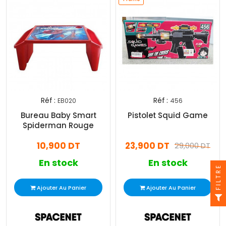
Réf :
Réf :
EB020
456
Bureau Baby Smart
Pistolet Squid Game
Spiderman Rouge
10,900 DT
23,900 DT
29,000 DT
En stock
En stock
FILTRE
Ajouter Au Panier
Ajouter Au Panier