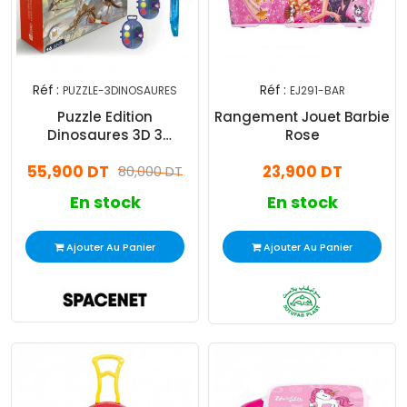
Réf :
Réf :
PUZZLE-3DINOSAURES
EJ291-BAR
Puzzle Edition
Rangement Jouet Barbie
Dinosaures 3D 3
Rose
Dinosaures 103 Pièces
55,900 DT
23,900 DT
80,000 DT
En stock
En stock
Ajouter Au Panier
Ajouter Au Panier