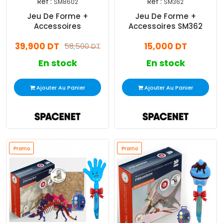
Réf :
Réf :
SM8602
SM362
Jeu De Forme +
Jeu De Forme +
Accessoires
Accessoires SM362
39,900 DT
15,000 DT
58,500 DT
En stock
En stock
Ajouter Au Panier
Ajouter Au Panier
Promo
Promo