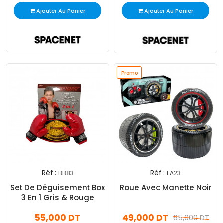
Ajouter Au Panier
Ajouter Au Panier
Promo
Réf :
Réf :
BB83
FA23
Set De Déguisement Box
Roue Avec Manette Noir
3 En 1 Gris & Rouge
55,000 DT
49,000 DT
65,000 DT