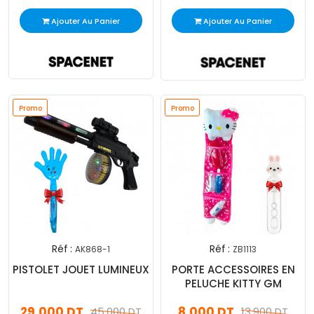
Ajouter Au Panier
Ajouter Au Panier
Promo
Promo
Réf :
Réf :
AK868-1
ZB1113
PISTOLET JOUET LUMINEUX
PORTE ACCESSOIRES EN
PELUCHE KITTY GM
29,000 DT
8,000 DT
45,000 DT
13,900 DT