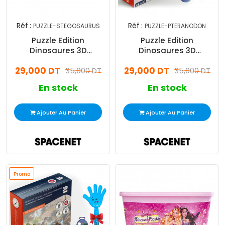
Réf :
Réf :
PUZZLE-STEGOSAURUS
PUZZLE-PTERANODON
Puzzle Edition
Puzzle Edition
Dinosaures 3D
Dinosaures 3D
Stegosaurus 29 Pièces
Pteranodon 29 Pièces
29,000 DT
29,000 DT
35,000 DT
35,000 DT
En stock
En stock
Ajouter Au Panier
Ajouter Au Panier
Promo