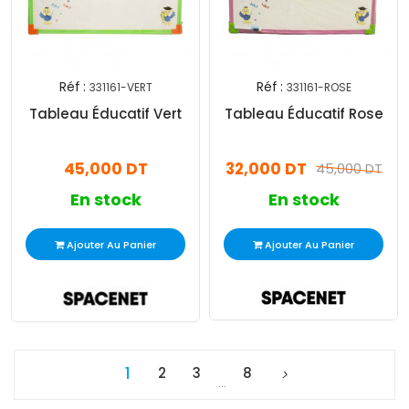
Réf :
Réf :
331161-VERT
331161-ROSE
Tableau Éducatif Vert
Tableau Éducatif Rose
45,000 DT
32,000 DT
45,000 DT
En stock
En stock
Ajouter Au Panier
Ajouter Au Panier
1
2
3
8
…