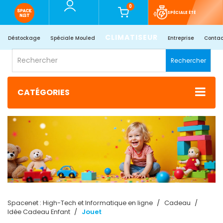
0
SPÉCIALE ÉTÉ
CLIMATISEUR
Déstockage
Spéciale Mouled
Entreprise
Contac
Rechercher
CATÉGORIES
Spacenet : High-Tech et Informatique en ligne
Cadeau
Idée Cadeau Enfant
Jouet