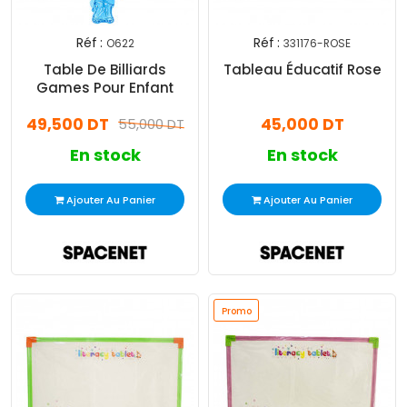
Réf :
Réf :
O622
331176-ROSE
Table De Billiards
Tableau Éducatif Rose
Games Pour Enfant
49,500 DT
45,000 DT
55,000 DT
En stock
En stock
Ajouter Au Panier
Ajouter Au Panier
Promo