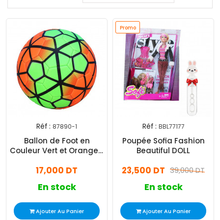
Promo
Réf :
Réf :
87890-1
BBL77177
Ballon de Foot en
Poupée Sofia Fashion
Couleur Vert et Orange /
Beautiful DOLL
Vert et Jaune
17,000 DT
23,500 DT
39,000 DT
En stock
En stock
Ajouter Au Panier
Ajouter Au Panier