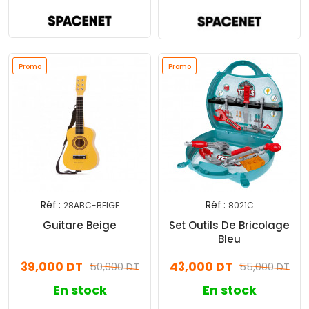
Promo
Promo
Réf :
Réf :
28ABC-BEIGE
8021C
Guitare Beige
Set Outils De Bricolage
Bleu
39,000 DT
43,000 DT
50,000 DT
55,000 DT
En stock
En stock