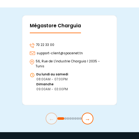
Mégastore Charguia
Mag
70 22 33 00
7
support-client@spacenet.tn
s
56, Rue de L'industrie Charguia I 2035 -
25
Tunis
Tu
Du lundi au samedi
D
08:00AM - 07:00PM
0
Dimanche
D
09:00AM - 03:00PM
0
←
→