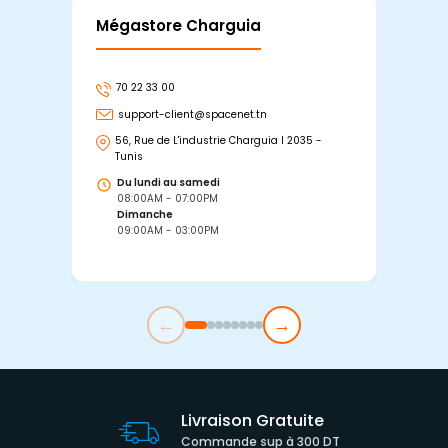
Mégastore Charguia
Mag
70 22 33 00
7
support-client@spacenet.tn
s
56, Rue de L'industrie Charguia I 2035 -
25
Tunis
Tu
Du lundi au samedi
D
08:00AM - 07:00PM
0
Dimanche
D
09:00AM - 03:00PM
0
←
→
Livraison Gratuite
Commande sup à 300 DT