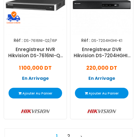
Réf :
Réf :
DS-7616NI-Q2/16P
DS-7204HGHI-K1
Enregistreur NVR
Enregistreur DVR
Hikvision DS-7616NI-Q2
Hikvision DS-7204HGHI-
16 Canaux - Noir
K14 Canaux - Noir
1 100,000 DT
220,000 DT
En Arrivage
En Arrivage
Ajouter Au Panier
Ajouter Au Panier
1
2