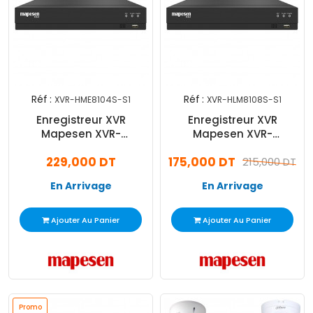
Réf :
Réf :
XVR-HME8104S-S1
XVR-HLM8108S-S1
Enregistreur XVR
Enregistreur XVR
Mapesen XVR-
Mapesen XVR-
HME8104S-S1 Lite 4
HLM8108S-S1 Lite 8
229,000 DT
175,000 DT
Canaux 5MP Noir
Canaux 2MP Noir
215,000 DT
En Arrivage
En Arrivage
Ajouter Au Panier
Ajouter Au Panier
Promo