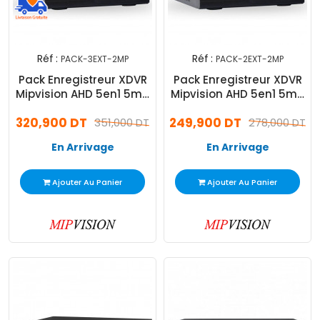
Réf :
Réf :
PACK-3EXT-2MP
PACK-2EXT-2MP
Pack Enregistreur XDVR
Pack Enregistreur XDVR
Mipvision AHD 5en1 5mp
Mipvision AHD 5en1 5mp
+ 3 Cameras Externes
+ 2 Cameras Externes
320,900 DT
249,900 DT
F024 2MP
351,000 DT
F024 2MP
278,000 DT
En Arrivage
En Arrivage
Ajouter Au Panier
Ajouter Au Panier