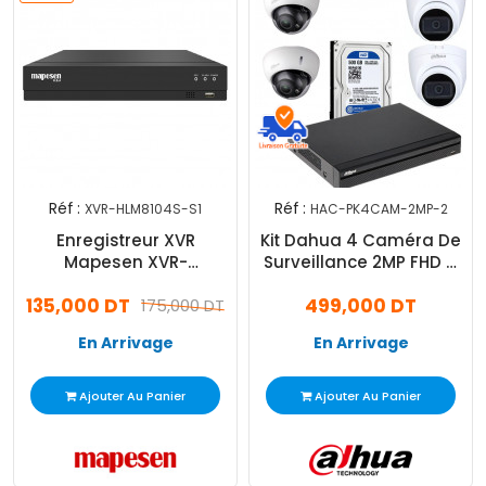
Réf :
Réf :
XVR-HLM8104S-S1
HAC-PK4CAM-2MP-2
Enregistreur XVR
Kit Dahua 4 Caméra De
Mapesen XVR-
Surveillance 2MP FHD +
HLM8104S-S1 Lite 4
DVR 4 Channel + Disque
135,000 DT
499,000 DT
Canaux 2MP Noir
175,000 DT
500Go
En Arrivage
En Arrivage
Ajouter Au Panier
Ajouter Au Panier