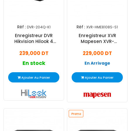
Réf :
Réf :
DVR-204Q-K1
XVR-HME8108S-S1
Enregistreur DVR
Enregistreur XVR
Hikvision Hilook 4
Mapesen XVR-
Canaux Noir (DVR-
HME8108S-S1 Lite 8
239,000 DT
229,000 DT
204Q-K1)
Canaux 5MP Noir
En stock
En Arrivage
Ajouter Au Panier
Ajouter Au Panier
Promo