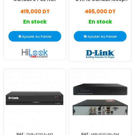
2MP à 12 ips Noir
419,000 DT
465,000 DT
En stock
En stock
Ajouter Au Panier
Ajouter Au Panier
Réf :
Réf :
DVR-F2104-M2
MIP-5004N-5M