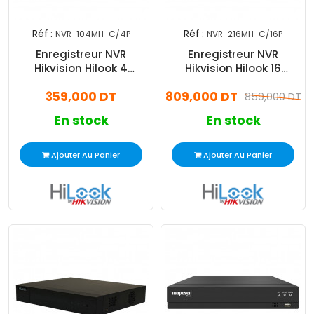
Réf :
Réf :
NVR-104MH-C/4P
NVR-216MH-C/16P
Enregistreur NVR
Enregistreur NVR
Hikvision Hilook 4
Hikvision Hilook 16
Canaux Noir (NVR-
Canaux Noir (NVR-
359,000 DT
809,000 DT
104MH-C/4P)
216MH-C/16P)
859,000 DT
En stock
En stock
Ajouter Au Panier
Ajouter Au Panier