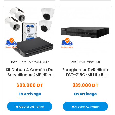
Réf :
Réf :
HAC-PK4CAM-2MP
DVR-216G-M1
Kit Dahua 4 Caméra De
Enregistreur DVR Hilook
Surveillance 2MP HD +
DVR-216G-M1 Lite 1U
DVR 4 Channel + Disque
16canaux 5Mp 1080p Noir
609,000 DT
339,000 DT
500Go
En Arrivage
En Arrivage
Ajouter Au Panier
Ajouter Au Panier