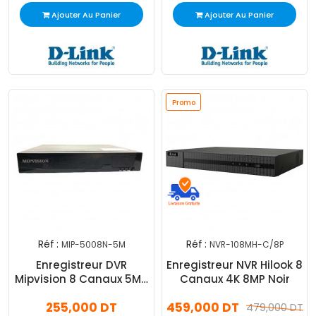
Ajouter Au Panier
Ajouter Au Panier
Promo
Réf :
Réf :
MIP-5008N-5M
NVR-108MH-C/8P
Enregistreur DVR
Enregistreur NVR Hilook 8
Mipvision 8 Canaux 5Mp
Canaux 4K 8MP Noir
Noir
255,000 DT
459,000 DT
479,000 DT