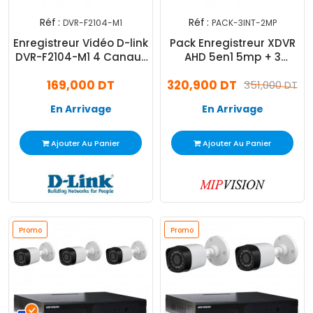
Réf :
Réf :
DVR-F2104-M1
PACK-3INT-2MP
Enregistreur Vidéo D-link
Pack Enregistreur XDVR
DVR-F2104-M1 4 Canaux
AHD 5en1 5mp + 3
Noir
Caméra Intérieur MIP-
169,000 DT
320,900 DT
360 2mp
351,000 DT
En Arrivage
En Arrivage
Ajouter Au Panier
Ajouter Au Panier
Promo
Promo