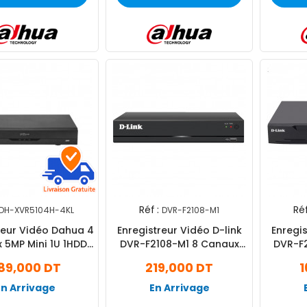
Réf :
Réf
DH-XVR5104H-4KL
DVR-F2108-M1
reur Vidéo Dahua 4
Enregistreur Vidéo D-link
Enregis
 5MP Mini 1U 1HDD
DVR-F2108-M1 8 Canaux
DVR-F
XVR5104H-4KL)
Noir
89,000 DT
219,000 DT
1
En Arrivage
En Arrivage