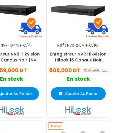
Réf :
NVR-104MH-C/4P
NVR-216MH-C/16P
treur NVR Hikvision
Enregistreur NVR Hikvision
 Canaux Noir (NVR-
Hilook 16 Canaux Noir
04MH-C/4P)
(NVR-216MH-C/16P)
59,000 DT
809,000 DT
859,000 DT
En stock
En stock
Ajouter Au Panier
Ajouter Au Panier
Promo