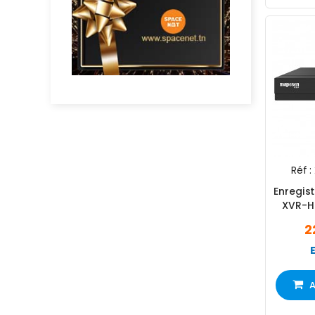
Réf :
Enregis
XVR-HM
Can
2
A