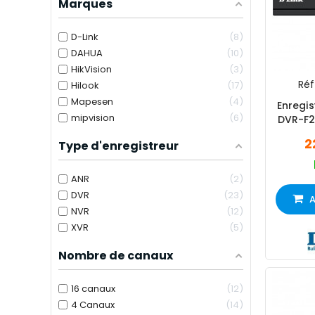
Marques
D-Link
8
DAHUA
10
HikVision
3
Réf 
Hilook
17
Mapesen
4
Enregis
mipvision
6
DVR-F2
2
Type d'enregistreur
ANR
2
DVR
23
A
NVR
12
XVR
5
Nombre de canaux
16 canaux
12
4 Canaux
14