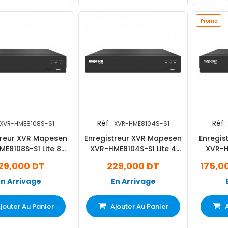
Promo
Réf :
Réf :
XVR-HME8108S-S1
XVR-HME8104S-S1
treur XVR Mapesen
Enregistreur XVR Mapesen
Enregis
E8108S-S1 Lite 8
XVR-HME8104S-S1 Lite 4
XVR-H
aux 5MP Noir
Canaux 5MP Noir
Ca
29,000 DT
229,000 DT
175,0
En Arrivage
En Arrivage
jouter Au Panier
Ajouter Au Panier