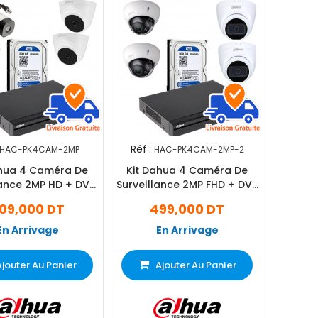
Réf :
HAC-PK4CAM-2MP
HAC-PK4CAM-2MP-2
ahua 4 Caméra De
Kit Dahua 4 Caméra De
lance 2MP HD + DVR
Surveillance 2MP FHD + DVR
el + Disque 500Go
4 Channel + Disque 500Go
09,000 DT
499,000 DT
En Arrivage
En Arrivage
Ajouter Au Panier
Ajouter Au Panier