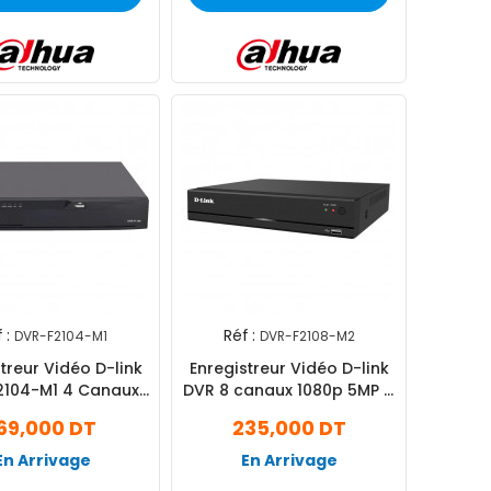
 :
Réf :
DVR-F2104-M1
DVR-F2108-M2
treur Vidéo D-link
Enregistreur Vidéo D-link
2104-M1 4 Canaux
DVR 8 canaux 1080p 5MP à
Noir
12 ips Noir
69,000 DT
235,000 DT
En Arrivage
En Arrivage