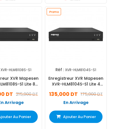
Promo
Réf :
XVR-HLM8108S-S1
XVR-HLM8104S-S1
treur XVR Mapesen
Enregistreur XVR Mapesen
LM8108S-S1 Lite 8
XVR-HLM8104S-S1 Lite 4
naux 2MP Noir
Canaux 2MP Noir
00 DT
135,000 DT
215,000 DT
175,000 DT
En Arrivage
En Arrivage
Ajouter Au Panier
Ajouter Au Panier