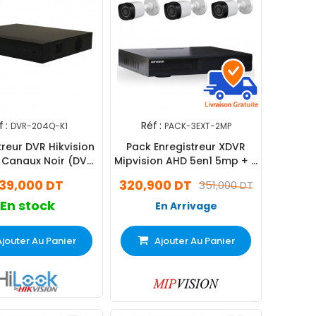
 :
Réf :
DVR-204Q-K1
PACK-3EXT-2MP
treur DVR Hikvision
Pack Enregistreur XDVR
 Canaux Noir (DVR-
Mipvision AHD 5en1 5mp + 3
204Q-K1)
Cameras Externes F024
39,000 DT
320,900 DT
351,000 DT
2MP
En stock
En Arrivage
Ajouter Au Panier
Ajouter Au Panier