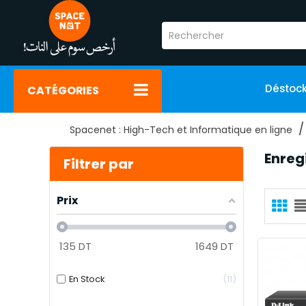
Déstoc
CATÉGORIES
Spacenet : High-Tech et Informatique en ligne
Enreg
Filtrer par
Prix
135
DT
1649
DT
En Stock
11