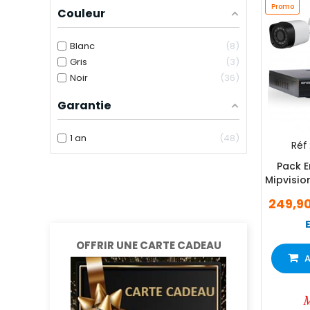
Promo
Couleur
Blanc
8
Gris
3
Noir
36
Garantie
1 an
48
Réf 
Pack E
Mipvisio
Camera
249,9
OFFRIR UNE CARTE CADEAU
A