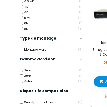
4.0 MP
1
4K
1
4K
1
5 MP
2
6MP
1
8MP
4
Type de montage
Réf 
Enregist
Montage Mural
5
8 Ca
Gamme de vision
2
20m
1
30m
1
Autre
3
A
Dispositifs compatibles
Smartphone et tablette
5