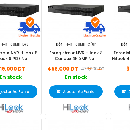
Réf :
Réf :
NVR-108MH-D/8P
NVR-108MH-C/8P
treur NVR Hilook 8
Enregistreur NVR Hilook 8
Enregis
aux 8 POE Noir
Canaux 4K 8MP Noir
Hilook 4
1
19,000 DT
459,000 DT
3
479,000 DT
En stock
En stock
jouter Au Panier
Ajouter Au Panier