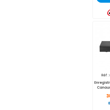
Réf :
Enregist
Canaux
(DH-
3