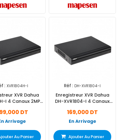
f :
Réf :
XVR1B04H-I
DH-XVR1B04-I
streur XVR Dahua
Enregistreur XVR Dahua
H-I 4 Canaux 2MP -
DH-XVR1B04-I 4 Canaux
Gris
2MP Gris
99,000 DT
169,000 DT
En Arrivage
En Arrivage
Ajouter Au Panier
Ajouter Au Panier