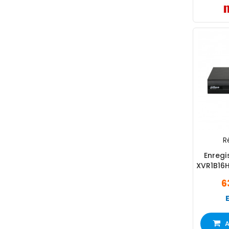
Ré
Enregi
XVR1B16H
6
A