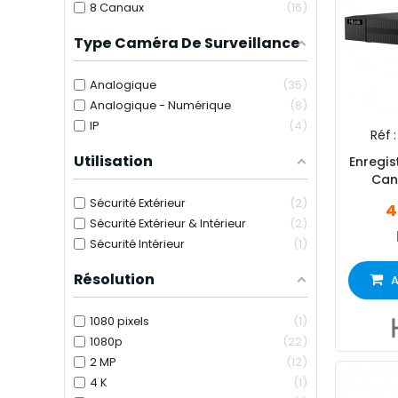
8 Canaux
16
Type Caméra De Surveillance
Analogique
35
Analogique - Numérique
8
IP
4
Réf :
Utilisation
Enregis
Can
Sécurité Extérieur
2
4
Sécurité Extérieur & Intérieur
2
Sécurité Intérieur
1
Résolution
A
1080 pixels
1
1080p
22
2 MP
12
4 K
1