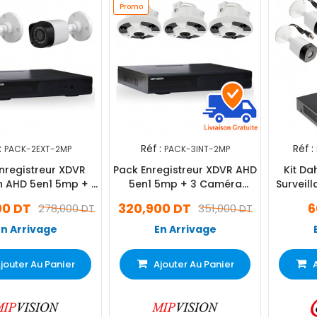
Promo
:
Réf :
Réf :
PACK-2EXT-2MP
PACK-3INT-2MP
nregistreur XDVR
Pack Enregistreur XDVR AHD
Kit D
n AHD 5en1 5mp + 2
5en1 5mp + 3 Caméra
Surveil
s Externes F024
Intérieur MIP-360 2mp
4 Chann
00 DT
320,900 DT
6
278,000 DT
351,000 DT
2MP
En Arrivage
En Arrivage
jouter Au Panier
Ajouter Au Panier