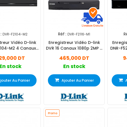
:
Réf :
Ré
DVR-F2104-M2
DVR-F2116-M1
treur Vidéo D-link
Enregistreur Vidéo D-link
Enregis
104-M2 4 Canaux
DVR 16 Canaux 1080p 2MP à
DNR-F52
Noir
12 ips Noir
29,000 DT
465,000 DT
9
En stock
En stock
jouter Au Panier
Ajouter Au Panier
Promo