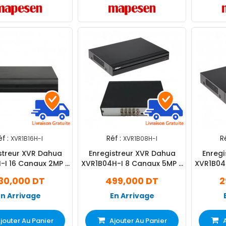
f :
Réf :
Ré
XVR1B16H-I
XVR1B08H-I
streur XVR Dahua
Enregistreur XVR Dahua
Enregi
-I 16 Canaux 2MP -
XVR1B04H-I 8 Canaux 5MP -
XVR1B04
Noir
Noir
30,000 DT
499,000 DT
2
En Arrivage
En Arrivage
jouter Au Panier
Ajouter Au Panier