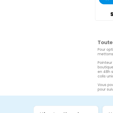
Toute
Pour opt
mettons 
Pointeur
boutique
en 48h s
colis uni
Vous pou
pour suiv