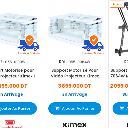
Promo
f :
Réf :
Ré
055-0100W
055-0064W
rt Motorisé pour
Support Motorisé Pour
Support
rojecteur Kimex H
Vidéo Projecteur Kimex
7064W M
100cm
Hauteur 65Cm Max Wi-Fi
TV 
499,000 DT
3 899,000 DT
2 099,
En Arrivage
En Arrivage
Su
jouter Au Panier
Ajouter Au Panier