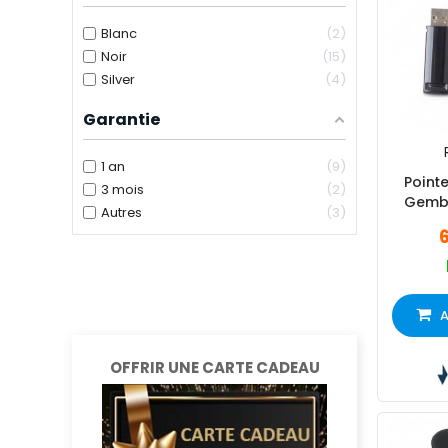
Blanc
2
Noir
15
Silver
4
Garantie
1 an
9
Pointe
3 mois
2
Gembi
Autres
3
A
OFFRIR UNE CARTE CADEAU