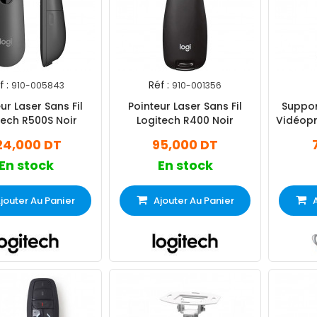
 :
Réf :
910-005843
910-001356
ur Laser Sans Fil
Pointeur Laser Sans Fil
Suppor
tech R500S Noir
Logitech R400 Noir
Vidéopr
24,000 DT
95,000 DT
En stock
En stock
jouter Au Panier
Ajouter Au Panier