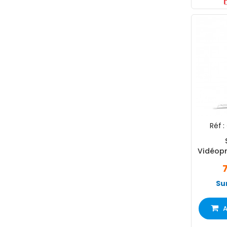
Réf :
Vidéopr
Ceil
Su
A