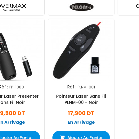
Réf :
Réf :
PP-1000
PLNM-001
r Laser Presenter
Pointeur Laser Sans Fil
ans Fil Noir
PLNM-00 - Noir
19,500 DT
17,900 DT
En Arrivage
En Arrivage
jouter Au Panier
Ajouter Au Panier