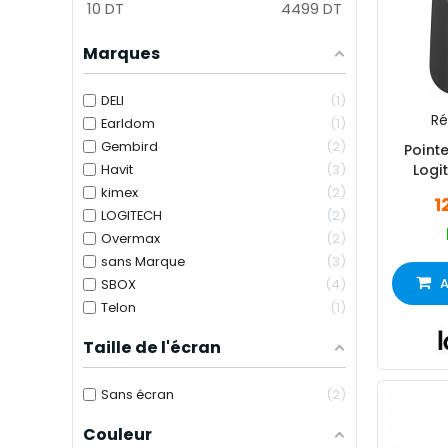
10
DT
4499
DT
Marques
DELI
1
Réf
Earldom
1
Gembird
2
Pointe
Havit
3
Logi
kimex
2
1
LOGITECH
2
Overmax
2
sans Marque
3
A
SBOX
4
Telon
1
Taille de l'écran
Sans écran
2
Couleur