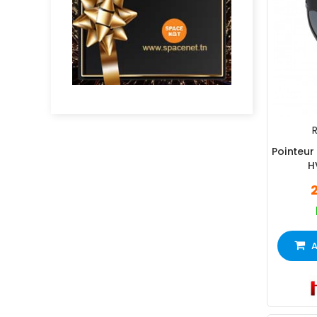
R
Pointeur 
H
A