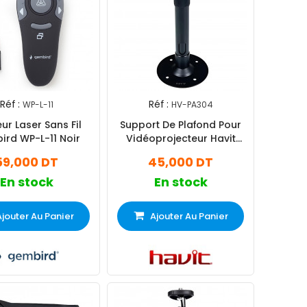
Réf :
Réf :
WP-L-11
HV-PA304
ur Laser Sans Fil
Support De Plafond Pour
rd WP-L-11 Noir
Vidéoprojecteur Havit
PA304 Noir
59,000 DT
45,000 DT
En stock
En stock
Ajouter Au Panier
Ajouter Au Panier