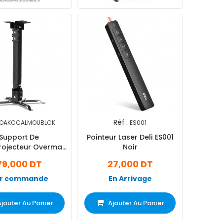
Réf :
OAKCCALMOUBLCK
ES001
Support De
Pointeur Laser Deli ES001
rojecteur Overmax
Noir
ling Mount Noir
79,000 DT
27,000 DT
r commande
En Arrivage
Ajouter Au Panier
Ajouter Au Panier