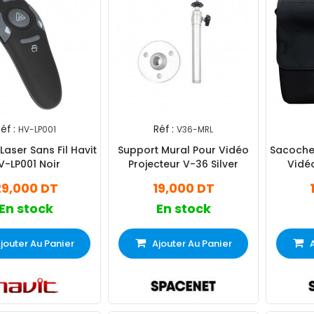
éf :
Réf :
HV-LP001
V36-MRL
Laser Sans Fil Havit
Support Mural Pour Vidéo
Sacoche
V-LP001 Noir
Projecteur V-36 Silver
Vidé
29,000 DT
19,000 DT
En stock
En stock
jouter Au Panier
Ajouter Au Panier