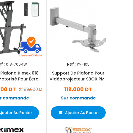
f :
Réf :
018-7064W
PM-105
 Plafond Kimex 018-
Support De Plafond Pour
otorisé Pour Écran
Vidéoprojecteur SBOX PM-
32"-70" - Noir
105 Silver
000 DT
119,000 DT
2 199,000 DT
r commande
Sur commande
Ajouter Au Panier
Ajouter Au Panier