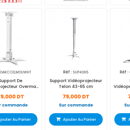
Réf :
Réf :
OAKCCELMOUWHT
SUP4365
Support De
Support Vidéoprojecteur
ojecteur Overmax
Telon 43-65 cm
Vidéop
ing Mount Blanc
Cei
79,000 DT
79,000 DT
r commande
Sur commande
Su
jouter Au Panier
Ajouter Au Panier