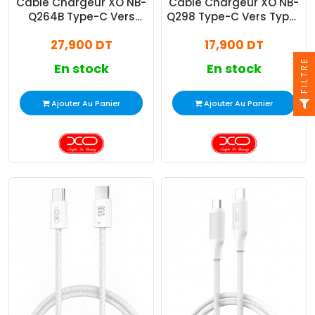
Câble Chargeur XO NB-
Câble Chargeur XO NB-
Q264B Type-C Vers
Q298 Type-C Vers Type-
Type-C Noir
C Blanc
27,900 DT
17,900 DT
FILTRE
En stock
En stock
Ajouter Au Panier
Ajouter Au Panier