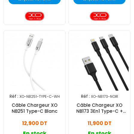
Réf :
Réf :
XO-NB251-TYPE-C-WH
XO-NB173-NOIR
Câble Chargeur XO
Câble Chargeur XO
NB251 Type-C Blanc
NB173 3En1 Type-C +
Lightning + Micro-USB
12,900 DT
11,900 DT
Noir
En stock
En stock