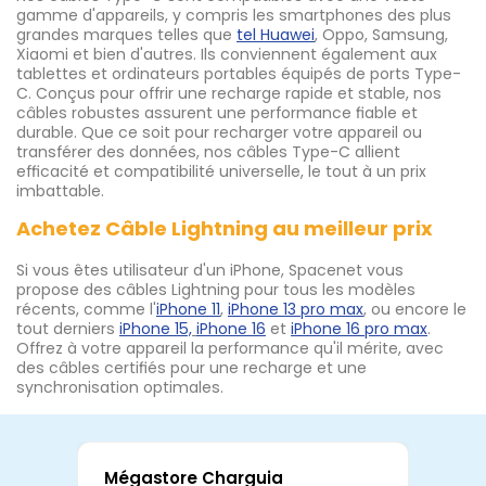
gamme d'appareils, y compris les smartphones des plus
grandes marques telles que
tel Huawei
, Oppo, Samsung,
Xiaomi et bien d'autres. Ils conviennent également aux
tablettes et ordinateurs portables équipés de ports Type-
C. Conçus pour offrir une recharge rapide et stable, nos
câbles robustes assurent une performance fiable et
durable. Que ce soit pour recharger votre appareil ou
transférer des données, nos câbles Type-C allient
efficacité et compatibilité universelle, le tout à un prix
imbattable.
Achetez Câble Lightning au meilleur prix
Si vous êtes utilisateur d'un iPhone, Spacenet vous
propose des câbles Lightning pour tous les modèles
récents, comme l'
iPhone 11
,
iPhone 13 pro max
, ou encore le
tout derniers
iPhone 15,
iPhone 16
et
iPhone 16 pro max
.
Offrez à votre appareil la performance qu'il mérite, avec
des câbles certifiés pour une recharge et une
synchronisation optimales.
Mégastore Charguia
Mag