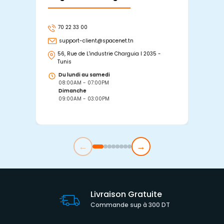
70 22 33 00
7
support-client@spacenet.tn
s
56, Rue de L'industrie Charguia I 2035 -
25
Tunis
Tu
Du lundi au samedi
D
08:00AM - 07:00PM
0
Dimanche
D
09:00AM - 03:00PM
0
←
→
Livraison Gratuite
Commande sup à 300 DT