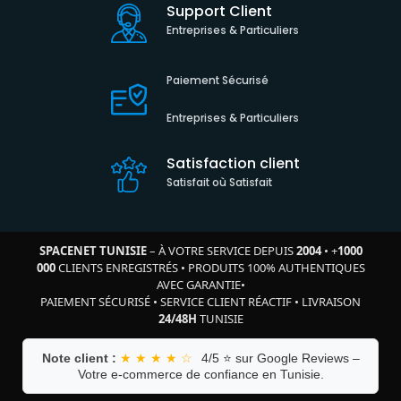
Support Client
Entreprises & Particuliers
Paiement Sécurisé
Entreprises & Particuliers
Satisfaction client
Satisfait où Satisfait
SPACENET TUNISIE
– À VOTRE SERVICE DEPUIS
2004
•
+
1000
000
CLIENTS ENREGISTRÉS
•
PRODUITS 100% AUTHENTIQUES
AVEC GARANTIE
•
PAIEMENT SÉCURISÉ
•
SERVICE CLIENT RÉACTIF
•
LIVRAISON
24/48H
TUNISIE
Note client :
★ ★ ★ ★ ☆
4/5 ⭐ sur Google Reviews –
Votre e-commerce de confiance en Tunisie.