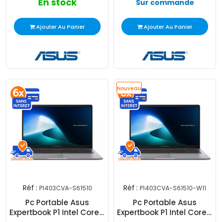
En stock
Sur commande
Ajouter Au Panier
Ajouter Au Panier
Nouveau
Réf :
Réf :
P1403CVA-S61510
P1403CVA-S61510-W11
Pc Portable Asus
Pc Portable Asus
Expertbook P1 Intel Core 7
Expertbook P1 Intel Core 7