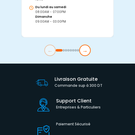
Du lundi au samedi
D
08:00AM - 07:00PM
0
Dimanche
D
09:00AM - 03:00PM
0
←
→
Livraison Gratuite
Commande sup à 300 DT
Support Client
Entreprises & Particuliers
Paiement Sécurisé