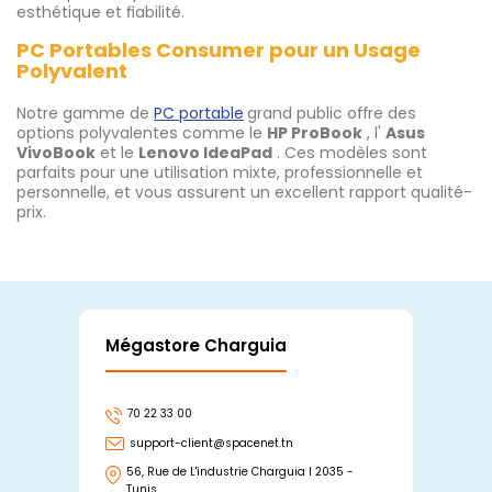
esthétique et fiabilité.
PC Portables Consumer pour un Usage
Polyvalent
Notre gamme de
PC portable
grand public offre des
options polyvalentes comme le
HP ProBook
, l'
Asus
VivoBook
et le
Lenovo IdeaPad
. Ces modèles sont
parfaits pour une utilisation mixte, professionnelle et
personnelle, et vous assurent un excellent rapport qualité-
prix.
Mégastore Charguia
Mag
70 22 33 00
7
support-client@spacenet.tn
s
56, Rue de L'industrie Charguia I 2035 -
25
Tunis
Tu