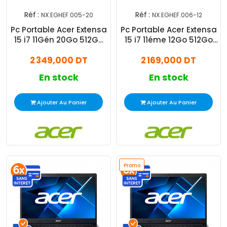
Réf :
Réf :
NX.EGHEF.005-20
NX.EGHEF.006-12
Pc Portable Acer Extensa
Pc Portable Acer Extensa
15 i7 11Gén 20Go 512Go
15 i7 11éme 12Go 512Go
Windows 11 Pro
SSD Windows 11 Pro
2 349,000 DT
2 169,000 DT
En stock
En stock
Ajouter Au Panier
Ajouter Au Panier
Promo