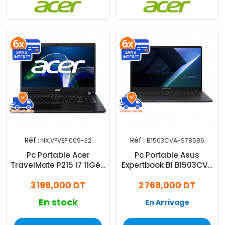
Réf :
Réf :
NX.VPVEF.009-32
B1503CVA-S78586
Pc Portable Acer
Pc Portable Asus
TravelMate P215 i7 11Gén
Expertbook B1 B1503CVA
32 Go 512 Go SSD
Intel Core 5 120U 8Go
3 199,000 DT
2 769,000 DT
Windows 11 Pro
512Go SSD
En stock
En Arrivage