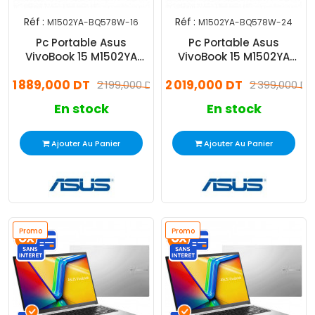
Réf :
Réf :
M1502YA-BQ578W-16
M1502YA-BQ578W-24
Pc Portable Asus
Pc Portable Asus
VivoBook 15 M1502YA
VivoBook 15 M1502YA
Ryzen 7 16Go 512Go SSD
Ryzen 7 24Go 512Go SSD
1 889,000 DT
2 019,000 DT
Windows 11
2 199,000 DT
Windows 11
2 399,000 DT
En stock
En stock
Ajouter Au Panier
Ajouter Au Panier
Promo
Promo