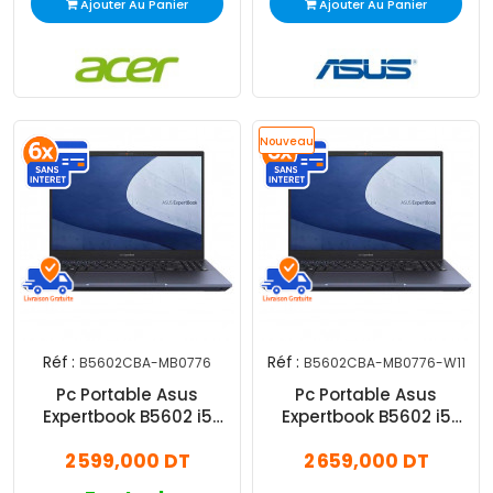
Ajouter Au Panier
Ajouter Au Panier
Nouveau
Réf :
Réf :
B5602CBA-MB0776
B5602CBA-MB0776-W11
Pc Portable Asus
Pc Portable Asus
Expertbook B5602 i5
Expertbook B5602 i5
12Gén 8Go 512Go SSD
12Gén 8Go 512Go SSD
2 599,000 DT
2 659,000 DT
Windows 11