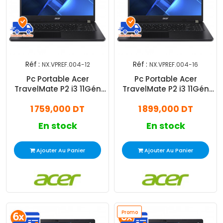
Réf :
Réf :
NX.VPREF.004-12
NX.VPREF.004-16
Pc Portable Acer
Pc Portable Acer
TravelMate P2 i3 11Gén
TravelMate P2 i3 11Gén
12Go 512Go SSD
16Go 512Go SSD
1 759,000 DT
1 899,000 DT
Windows 11 Pro
Windows 11 Pro
En stock
En stock
Ajouter Au Panier
Ajouter Au Panier
Promo