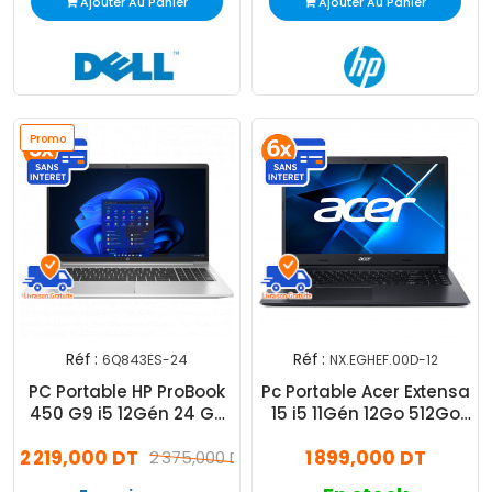
Ajouter Au Panier
Ajouter Au Panier
Promo
Réf :
Réf :
6Q843ES-24
NX.EGHEF.00D-12
PC Portable HP ProBook
Pc Portable Acer Extensa
450 G9 i5 12Gén 24 Go
15 i5 11Gén 12Go 512Go
256Go SSD Silver
SSD Windows 11 Pro
2 219,000 DT
1 899,000 DT
2 375,000 DT