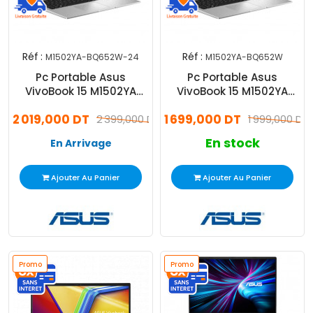
Réf :
Réf :
M1502YA-BQ652W-24
M1502YA-BQ652W
Pc Portable Asus
Pc Portable Asus
VivoBook 15 M1502YA
VivoBook 15 M1502YA
Ryzen 7 24Go 512Go SSD
Ryzen 7 8Go 512Go SSD
2 019,000 DT
1 699,000 DT
Windows 11
2 399,000 DT
Windows 11
1 999,000 DT
En stock
En Arrivage
Ajouter Au Panier
Ajouter Au Panier
Promo
Promo