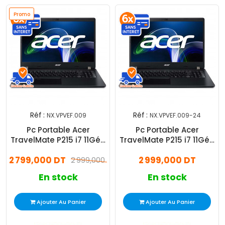
Promo
Réf :
Réf :
NX.VPVEF.009
NX.VPVEF.009-24
Pc Portable Acer
Pc Portable Acer
TravelMate P215 i7 11Gén
TravelMate P215 i7 11Gén
16 Go 512 Go SSD
24 Go 512 Go SSD
2 799,000 DT
2 999,000 DT
Windows 11 Pro
2 999,000 DT
Windows 11 Pro
En stock
En stock
Ajouter Au Panier
Ajouter Au Panier