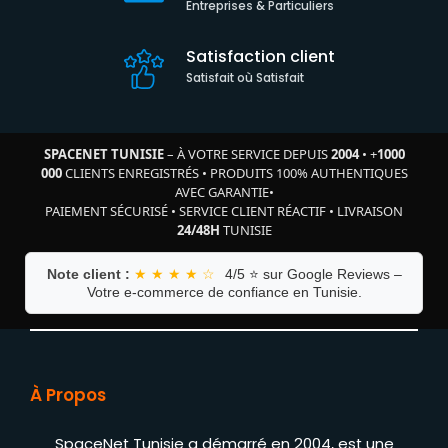
Entreprises & Particuliers
Satisfaction client
Satisfait où Satisfait
SPACENET TUNISIE
– À VOTRE SERVICE DEPUIS
2004
•
+
1000
000
CLIENTS ENREGISTRÉS
•
PRODUITS 100% AUTHENTIQUES
AVEC GARANTIE
•
PAIEMENT SÉCURISÉ
•
SERVICE CLIENT RÉACTIF
•
LIVRAISON
24/48H
TUNISIE
Note client :
★ ★ ★ ★ ☆
4/5 ⭐ sur Google Reviews –
Votre e-commerce de confiance en Tunisie.
À Propos
SpaceNet Tunisie a démarré en 2004, est une