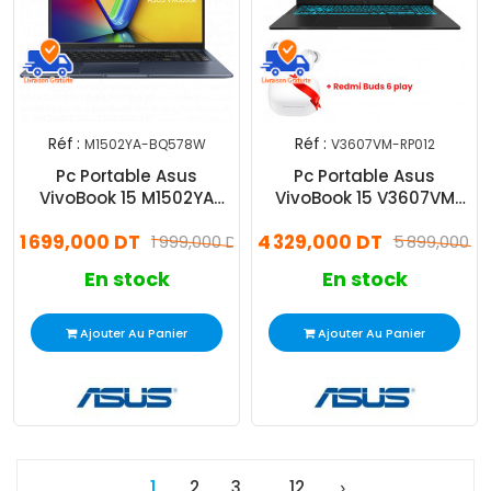
Réf :
Réf :
M1502YA-BQ578W
V3607VM-RP012
Pc Portable Asus
Pc Portable Asus
VivoBook 15 M1502YA
VivoBook 15 V3607VM
Ryzen 7 8Go 512Go SSD
Core 7 240H 16Go 512Go
1 699,000 DT
4 329,000 DT
Windows 11
1 999,000 DT
SSD RTX 5060
5 899,000 D
En stock
En stock
Ajouter Au Panier
Ajouter Au Panier
1
2
3
12