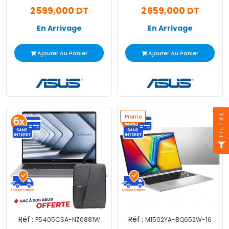
240H 8Go 512Go SSD
240H 8Go 512Go SSD
2 599,000 DT
2 659,000 DT
Windows 11
En Arrivage
En Arrivage
Ajouter Au Panier
Ajouter Au Panier
FILTRE
Promo
Réf :
Réf :
P5405CSA-NZ0881W
M1502YA-BQ652W-16