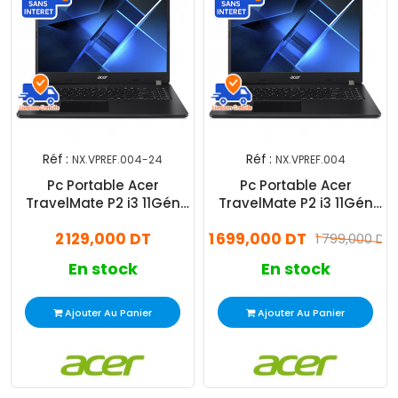
Réf :
Réf :
NX.VPREF.004-24
NX.VPREF.004
Pc Portable Acer
Pc Portable Acer
TravelMate P2 i3 11Gén
TravelMate P2 i3 11Gén
24Go 512Go SSD
8Go 512Go SSD Windows
2 129,000 DT
1 699,000 DT
Windows 11 Pro
11 Pro
1 799,000 DT
En stock
En stock
Ajouter Au Panier
Ajouter Au Panier