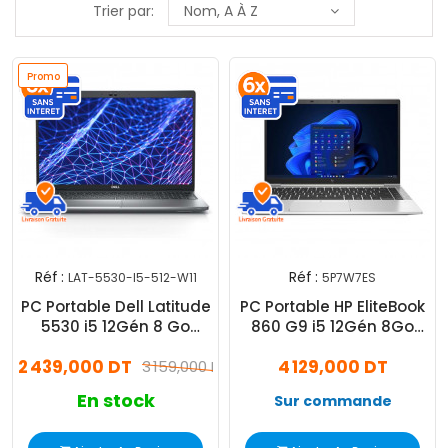
Trier par:
Nom, A À Z
Promo
Réf :
Réf :
LAT-5530-I5-512-W11
5P7W7ES
Exclusiv
PC Portable Dell Latitude
PC Portable HP EliteBook
Web !
5530 i5 12Gén 8 Go
860 G9 i5 12Gén 8Go
512Go SSD Windows 11
256Go SSD Silver
2 439,000 DT
4 129,000 DT
Pro
3 159,000 DT
(5P7W7ES)
En stock
Sur commande