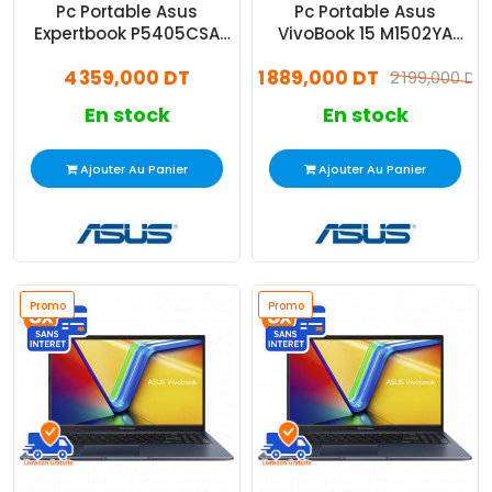
Pc Portable Asus
Pc Portable Asus
Expertbook P5405CSA
VivoBook 15 M1502YA
Ultra 7 32Go 512Go SSD
Ryzen 7 16Go 512Go SSD
4 359,000 DT
1 889,000 DT
Windows 11
Windows 11
2 199,000 DT
En stock
En stock
Ajouter Au Panier
Ajouter Au Panier
Promo
Promo