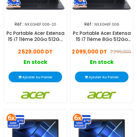
Réf :
Réf :
NX.EGHEF.006-20
NX.EGHEF.006
Pc Portable Acer Extensa
Pc Portable Acer Extensa
15 i7 11éme 20Go 512Go
15 i7 11éme 8Go 512Go
SSD Windows 11 Pro
SSD Windows 11 Pro
2 529,000 DT
2 099,000 DT
2 299,000 D
En stock
En stock
Ajouter Au Panier
Ajouter Au Panier