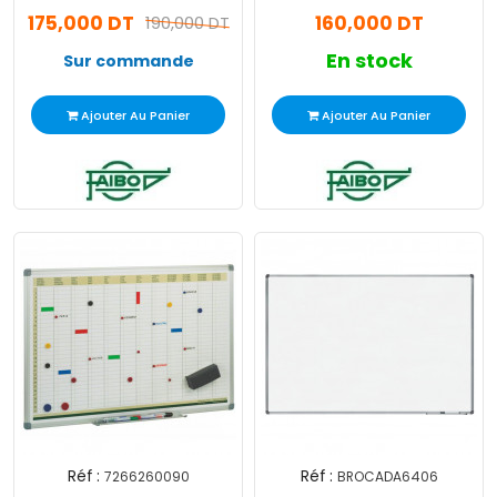
Cm
60x90 Cm
175,000 DT
160,000 DT
190,000 DT
En stock
Sur commande
Ajouter Au Panier
Ajouter Au Panier
Réf :
Réf :
7266260090
BROCADA6406