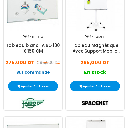
Réf :
Réf :
800-4
TAM03
Tableau blanc FAIBO 100
Tableau Magnétique
X 150 CM
Avec Support Mobile
70x100Cm Blanc
275,000 DT
265,000 DT
285,000 DT
En stock
Sur commande
Ajouter Au Panier
Ajouter Au Panier