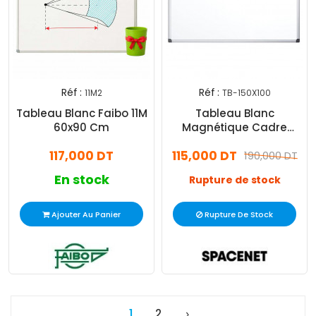
Réf :
Réf :
11M2
TB-150X100
Tableau Blanc Faibo 11M
Tableau Blanc
60x90 Cm
Magnétique Cadre
Aluminium Double Faces
117,000 DT
115,000 DT
150x100Cm
190,000 DT
En stock
Rupture de stock
Ajouter Au Panier
Rupture De Stock
1
2