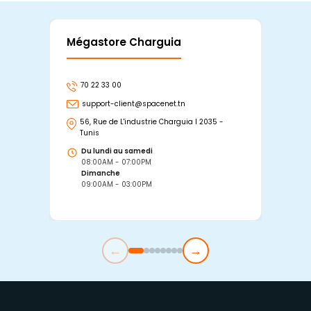
Mégastore Charguia
Mag
70 22 33 00
7
support-client@spacenet.tn
s
56, Rue de L'industrie Charguia I 2035 -
25
Tunis
Tu
Du lundi au samedi
D
08:00AM - 07:00PM
0
Dimanche
D
09:00AM - 03:00PM
0
←
→