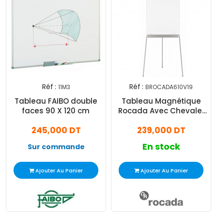
Réf :
Réf :
11M3
BROCADA610V19
Tableau FAIBO double
Tableau Magnétique
faces 90 X 120 cm
Rocada Avec Chevalet
Trépied 70x105Cm Blanc
245,000 DT
239,000 DT
En stock
Sur commande
Ajouter Au Panier
Ajouter Au Panier