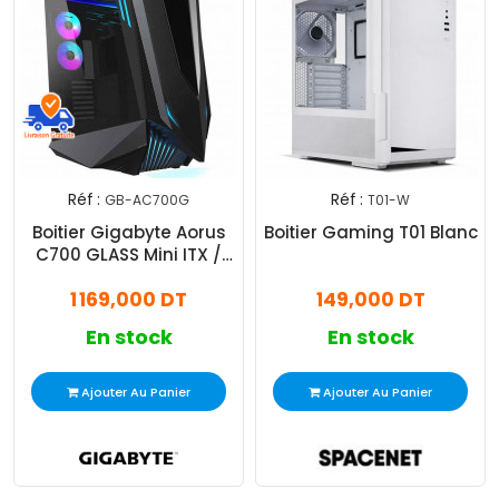
Réf :
Réf :
GB-AC700G
T01-W
Boitier Gigabyte Aorus
Boitier Gaming T01 Blanc
C700 GLASS Mini ITX /
Micro ATX / ATX / E-ATX
1 169,000 DT
149,000 DT
RGB
En stock
En stock
Ajouter Au Panier
Ajouter Au Panier