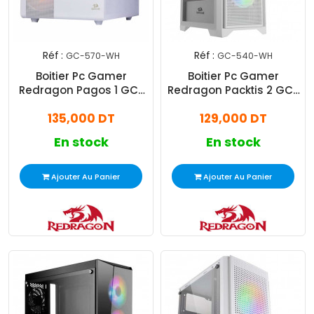
Réf :
Réf :
GC-570-WH
GC-540-WH
Boitier Pc Gamer
Boitier Pc Gamer
Redragon Pagos 1 GC-
Redragon Packtis 2 GC-
570 2X FAN ARGB M-ATX
540 3X FAN ARGB M-ATX
135,000 DT
129,000 DT
Blanc
Blanc
En stock
En stock
Ajouter Au Panier
Ajouter Au Panier