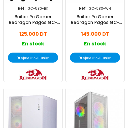
Réf :
Réf :
GC-580-BK
GC-580-WH
Boitier Pc Gamer
Boitier Pc Gamer
Redragon Pagos GC-
Redragon Pagos GC-
580 2X FAN ARGB M-ATX
580 2X FAN ARGB M-ATX
125,000 DT
145,000 DT
Noir
Blanc
En stock
En stock
Ajouter Au Panier
Ajouter Au Panier