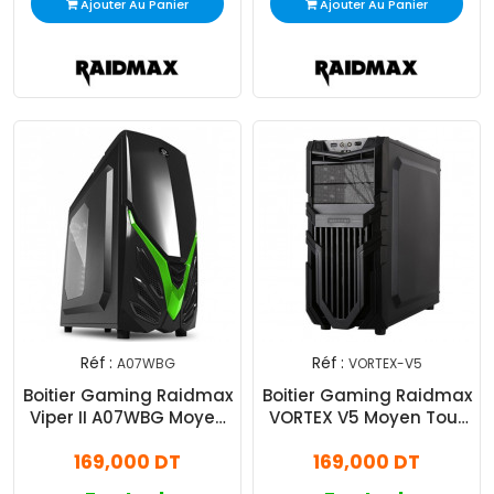
Ajouter Au Panier
Ajouter Au Panier
Réf :
Réf :
A07WBG
VORTEX-V5
Boitier Gaming Raidmax
Boitier Gaming Raidmax
Viper II A07WBG Moyen
VORTEX V5 Moyen Tour
Tour Noir & Vert
Noir
169,000 DT
169,000 DT