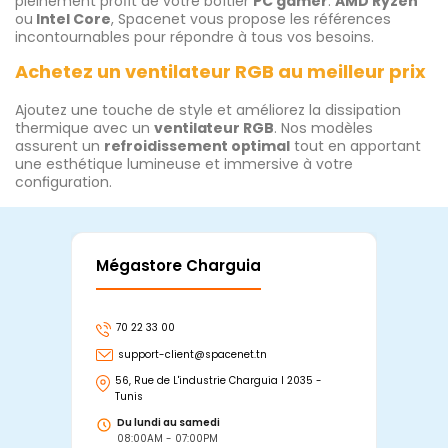
pleinement profit de votre boîtier
PC gamer
.
AMD Ryzen
ou
Intel Core
, Spacenet vous propose les références
incontournables pour répondre à tous vos besoins.
Achetez un ventilateur RGB au meilleur prix
Ajoutez une touche de style et améliorez la dissipation
thermique avec un
ventilateur RGB
. Nos modèles
assurent un
refroidissement optimal
tout en apportant
une esthétique lumineuse et immersive à votre
configuration.
Mégastore Charguia
Mag
70 22 33 00
7
support-client@spacenet.tn
s
56, Rue de L'industrie Charguia I 2035 -
25
Tunis
Tu
Du lundi au samedi
D
08:00AM - 07:00PM
0