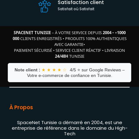
Satisfaction client
Satisfait où Satisfait
SPACENET TUNISIE
– À VOTRE SERVICE DEPUIS
2004
•
+
1000
000
CLIENTS ENREGISTRÉS
•
PRODUITS 100% AUTHENTIQUES
AVEC GARANTIE
•
PAIEMENT SÉCURISÉ
•
SERVICE CLIENT RÉACTIF
•
LIVRAISON
24/48H
TUNISIE
Note client :
★ ★ ★ ★ ☆
4/5 ⭐ sur Google Reviews –
Votre e-commerce de confiance en Tunisie.
À Propos
SpaceNet Tunisie a démarré en 2004, est une
entreprise de référence dans le domaine du High-
Tech