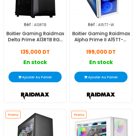
Réf :
Réf :
A13RTB
A15TT-W
Boitier Gaming Raidmax
Boitier Gaming Raidmax
Delta Prime A13RTB RGB
Alpha Prime II A15TT-W
Noir
ATX RGB Blanc
135,000 DT
199,000 DT
En stock
En stock
Ajouter Au Panier
Ajouter Au Panier
Promo
Promo