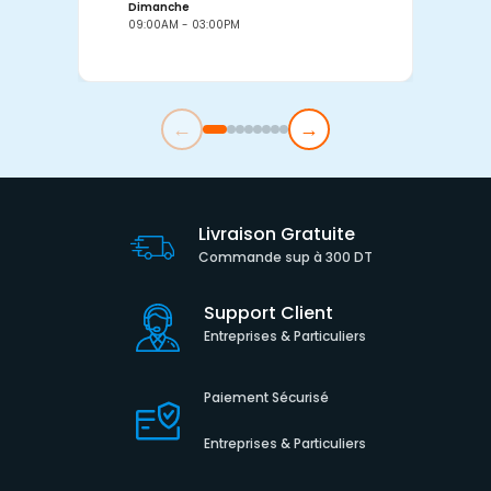
Dimanche
D
09:00AM - 03:00PM
0
←
→
Livraison Gratuite
Commande sup à 300 DT
Support Client
Entreprises & Particuliers
Paiement Sécurisé
Entreprises & Particuliers