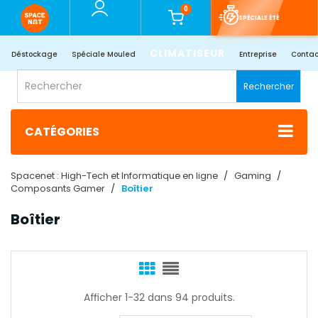
0
SPÉCIALE ÉTÉ
CLIMATISEUR
Déstockage
Spéciale Mouled
Entreprise
Contac
Rechercher
CATÉGORIES
Spacenet : High-Tech et Informatique en ligne
Gaming
Composants Gamer
Boîtier
Boîtier
Afficher 1-32 dans 94 produits.