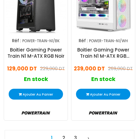
Réf :
Réf :
POWER-TRAIN-N1/BK
POWER-TRAIN-N1/WH
Boitier Gaming Power
Boitier Gaming Power
Train N1 M-ATX RGB Noir
Train N1 M-ATX RGB
Blanc
129,000 DT
239,000 DT
229,000 DT
269,000 DT
En stock
En stock
Ajouter Au Panier
Ajouter Au Panier
1
2
3