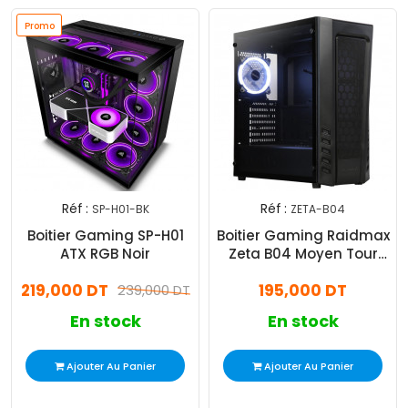
Promo
Réf :
Réf :
SP-H01-BK
ZETA-B04
Boitier Gaming SP-H01
Boitier Gaming Raidmax
ATX RGB Noir
Zeta B04 Moyen Tour
Noir
219,000 DT
195,000 DT
239,000 DT
En stock
En stock
Ajouter Au Panier
Ajouter Au Panier