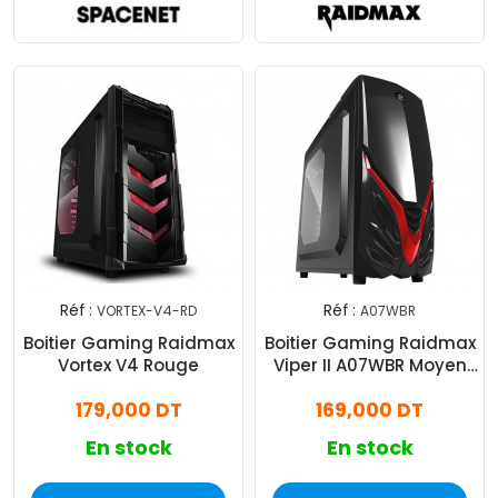
Réf :
Réf :
VORTEX-V4-RD
A07WBR
Boitier Gaming Raidmax
Boitier Gaming Raidmax
Vortex V4 Rouge
Viper II A07WBR Moyen
Tour Noir & Rouge
179,000 DT
169,000 DT
En stock
En stock