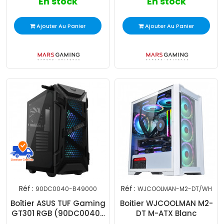
En stock
En stock
Ajouter Au Panier
Ajouter Au Panier
Réf :
Réf :
90DC0040-B49000
WJCOOLMAN-M2-DT/WH
Boîtier ASUS TUF Gaming
Boitier WJCOOLMAN M2-
GT301 RGB (90DC0040-
DT M-ATX Blanc
B49000)