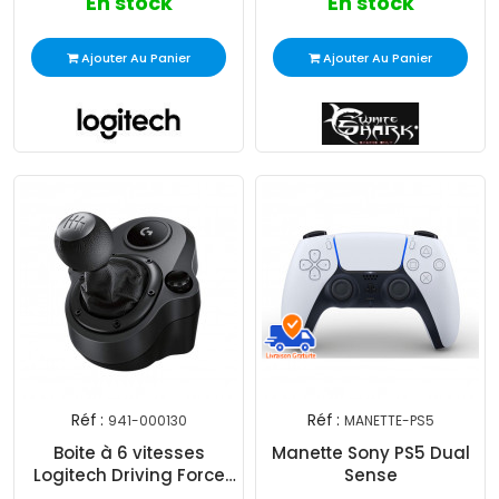
En stock
En stock
Ajouter Au Panier
Ajouter Au Panier
Réf :
Réf :
941-000130
MANETTE-PS5
Boite à 6 vitesses
Manette Sony PS5 Dual
Logitech Driving Force
Sense
Shifter Noir