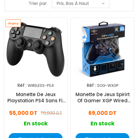
Trier par:
Prix, Bas À Haut
Promo
Réf :
Réf :
WIRELESS-PS4
SOG-WXGP
Manette De Jeux
Manette De Jeux Spirirt
Playstation PS4 Sans Fil
Of Gamer XGP Wired
Noir (WIRELESS-PS4)
Gamepad
55,000 DT
69,000 DT
70,000 DT
En stock
En stock