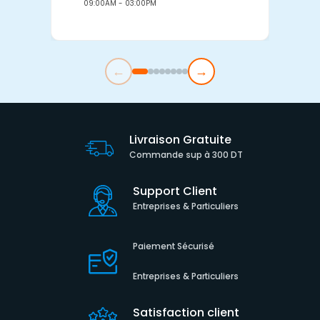
09:00AM - 03:00PM
0
←
→
Livraison Gratuite
Commande sup à 300 DT
Support Client
Entreprises & Particuliers
Paiement Sécurisé
Entreprises & Particuliers
Satisfaction client