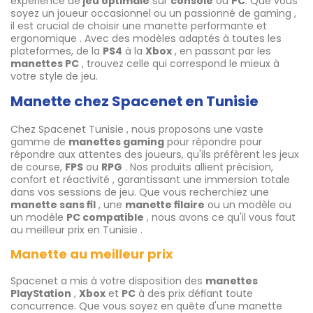
expérience de
jeu optimale
sur
console
ou
PC
. Que vous
soyez un joueur occasionnel ou un passionné de gaming ,
il est crucial de choisir une manette performante et
ergonomique . Avec des modèles adaptés à toutes les
plateformes, de la
PS4
à la
Xbox
, en passant par les
manettes PC
, trouvez celle qui correspond le mieux à
votre style de jeu.
Manette chez Spacenet en Tunisie
Chez Spacenet Tunisie , nous proposons une vaste
gamme de
manettes gaming
pour répondre pour
répondre aux attentes des joueurs, qu'ils préfèrent les jeux
de course,
FPS
ou
RPG
. Nos produits allient précision,
confort et réactivité , garantissant une immersion totale
dans vos sessions de jeu. Que vous recherchiez une
manette sans fil
, une
manette filaire
ou un modèle ou
un modèle
PC compatible
, nous avons ce qu'il vous faut
au meilleur prix en Tunisie .
Manette au meilleur prix
Spacenet a mis à votre disposition des
manettes
PlayStation
,
Xbox
et
PC
à des prix défiant toute
concurrence. Que vous soyez en quête d'une manette