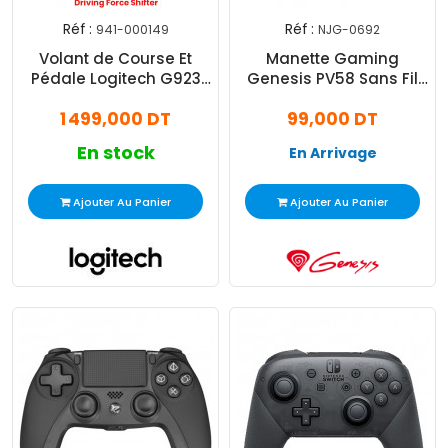
Réf :
Réf :
941-000149
NJG-0692
Volant de Course Et
Manette Gaming
Pédale Logitech G923
Genesis PV58 Sans Fil
Noir
Pour Pc & Ps3 - Noir
1 499,000 DT
99,000 DT
En stock
En Arrivage
Ajouter Au Panier
Ajouter Au Panier