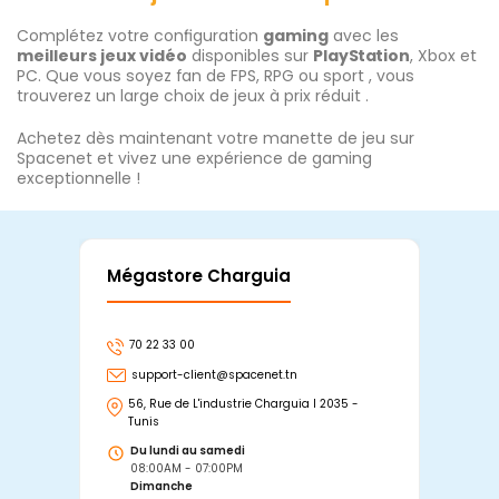
Complétez votre configuration
gaming
avec les
meilleurs jeux vidéo
disponibles sur
PlayStation
, Xbox et
PC. Que vous soyez fan de FPS, RPG ou sport , vous
trouverez un large choix de jeux à prix réduit .
Achetez dès maintenant votre manette de jeu sur
Spacenet et vivez une expérience de gaming
exceptionnelle !
Mégastore Charguia
Mag
70 22 33 00
7
support-client@spacenet.tn
s
56, Rue de L'industrie Charguia I 2035 -
25
Tunis
Tu
Du lundi au samedi
D
08:00AM - 07:00PM
0
Dimanche
D