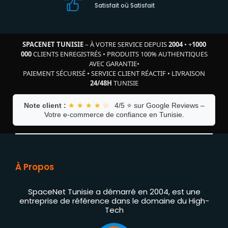
Satisfait où Satisfait
SPACENET TUNISIE
– À VOTRE SERVICE DEPUIS
2004
•
+
1000
000
CLIENTS ENREGISTRÉS
•
PRODUITS 100% AUTHENTIQUES
AVEC GARANTIE
•
PAIEMENT SÉCURISÉ
•
SERVICE CLIENT RÉACTIF
•
LIVRAISON
24/48H
TUNISIE
Note client :
★ ★ ★ ★ ☆
4/5 ⭐ sur Google Reviews –
Votre e-commerce de confiance en Tunisie.
À Propos
SpaceNet Tunisie a démarré en 2004, est une
entreprise de référence dans le domaine du High-
Tech