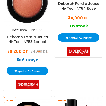
Deborah Fard a Joues
Hi-Tech N°64 Rose
34,000 DT
En stock
Réf :
8009518330106
Deborah Fard a Joues
Ajouter Au Panier
Hi-Tech N°63 Apricot
29,200 DT
34,000 DT
En Arrivage
Ajouter Au Panier
Promo
Promo