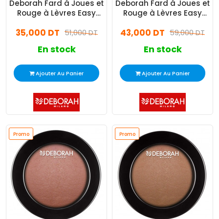
Deborah Fard à Joues et
Deborah Fard à Joues et
Rouge à Lèvres Easy
Rouge à Lèvres Easy
Color N°03 Rose Rebelle
Color N°04 Pêche
35,000 DT
43,000 DT
51,000 DT
59,000 DT
En stock
En stock
Ajouter Au Panier
Ajouter Au Panier
Promo
Promo