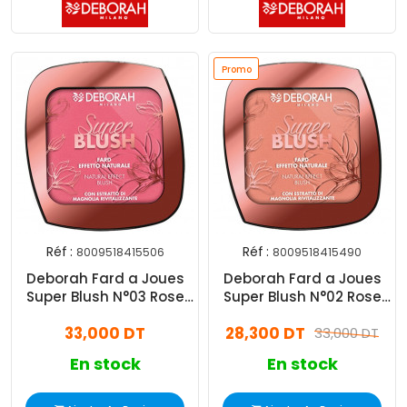
Promo
Réf :
Réf :
8009518415506
8009518415490
Deborah Fard a Joues
Deborah Fard a Joues
Super Blush N°03 Rose
Super Blush N°02 Rose
Brique
Corail
33,000 DT
28,300 DT
33,000 DT
En stock
En stock