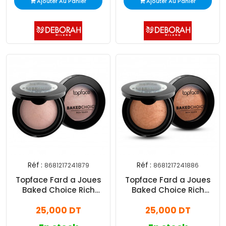
Ajouter Au Panier
Ajouter Au Panier
Réf :
Réf :
8681217241879
8681217241886
Topface Fard a Joues
Topface Fard a Joues
Baked Choice Rich
Baked Choice Rich
Touch N°01 Nude Sparkle
Touch N°02 Dazzeling
25,000 DT
25,000 DT