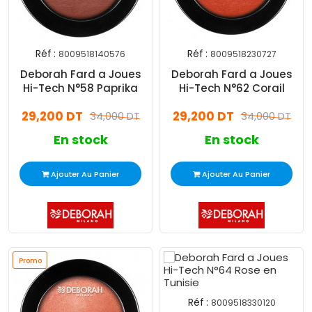
Réf :
Réf :
8009518140576
8009518230727
Deborah Fard a Joues
Deborah Fard a Joues
Hi-Tech N°58 Paprika
Hi-Tech N°62 Corail
29,200 DT
29,200 DT
34,000 DT
34,000 DT
En stock
En stock
Ajouter Au Panier
Ajouter Au Panier
Promo
Réf :
8009518330120