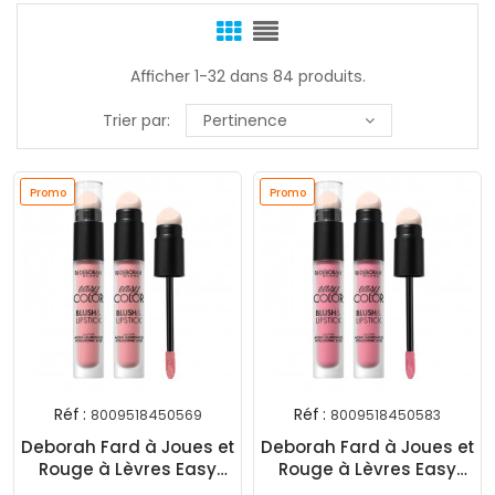
Afficher 1-32 dans 84 produits.
Trier par:
Pertinence
Promo
Promo
Réf :
Réf :
8009518450569
8009518450583
Deborah Fard à Joues et
Deborah Fard à Joues et
Rouge à Lèvres Easy
Rouge à Lèvres Easy
Color N°01 Rose
Color N°02 Rose Gold