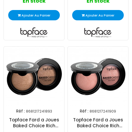
En stock
En stock
Ajouter Au Panier
Ajouter Au Panier
Réf :
Réf :
8681217241893
8681217241909
Topface Fard a Joues
Topface Fard a Joues
Baked Choice Rich
Baked Choice Rich
Touch N°03 Top Secret
Touch N°04 Shimmer