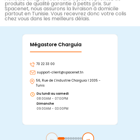
produits de qualité garantie à petits prix. Sur
Spacenet, nous assurons la livraison à domicile
partout en Tunisie. Vous recevrez donc votre colis
chez vous dans les meilleurs délais.
Mégastore Charguia
Mag
70 22 33 00
7
support-client@spacenet.tn
s
56, Rue de L'industrie Charguia I 2035 -
25
Tunis
Tu
Du lundi au samedi
D
08:00AM - 07:00PM
0
Dimanche
D
09:00AM - 03:00PM
0
←
→