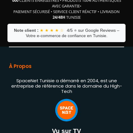
000
CLIENTS ENREGISTRÉS
•
PRODUITS 100% AUTHENTIQUES
AVEC GARANTIE
•
PAIEMENT SÉCURISÉ
•
SERVICE CLIENT RÉACTIF
•
LIVRAISON
24/48H
TUNISIE
Note client :
★ ★ ★ ★ ☆
4/5 ⭐ sur Google Reviews –
Votre e-commerce de confiance en Tunisie.
À Propos
SpaceNet Tunisie a démarré en 2004, est une
entreprise de référence dans le domaine du High-
Tech
Vu sur TV