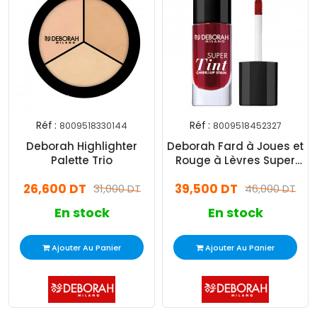
Réf :
Réf :
8009518330144
8009518452327
Deborah Highlighter
Deborah Fard à Joues et
Palette Trio
Rouge à Lèvres Super
Tint Rouge
26,600 DT
39,500 DT
31,000 DT
46,000 DT
En stock
En stock
Ajouter Au Panier
Ajouter Au Panier