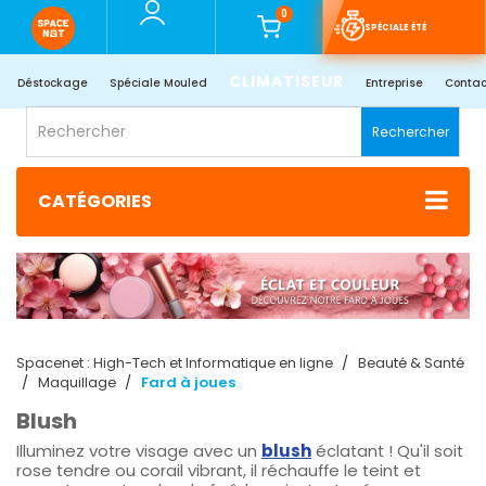
0
SPÉCIALE ÉTÉ
CLIMATISEUR
Déstockage
Spéciale Mouled
Entreprise
Contac
Rechercher
CATÉGORIES
Spacenet : High-Tech et Informatique en ligne
Beauté & Santé
Maquillage
Fard à joues
Blush
Illuminez votre visage avec un
blush
éclatant ! Qu'il soit
rose tendre ou corail vibrant, il réchauffe le teint et