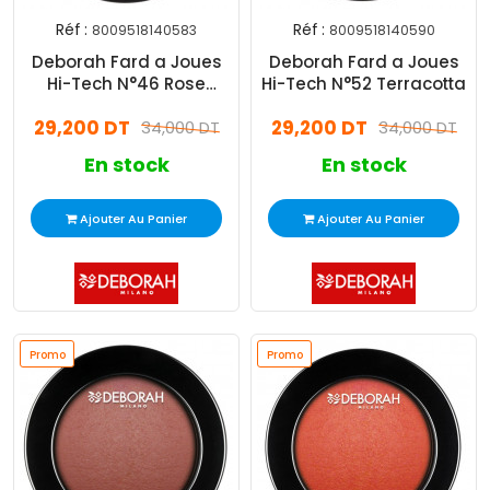
Réf :
Réf :
8009518140583
8009518140590
Deborah Fard a Joues
Deborah Fard a Joues
Hi-Tech N°46 Rose
Hi-Tech N°52 Terracotta
Pêche
29,200 DT
29,200 DT
34,000 DT
34,000 DT
En stock
En stock
Ajouter Au Panier
Ajouter Au Panier
Promo
Promo