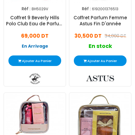
Réf :
Réf :
BH5029V
6192001376513
Coffret 9 Beverly Hills
Coffret Parfum Femme
Polo Club Eau de Parfum
Astus Fin D'année
Femme 50Ml
69,000 DT
30,500 DT
34,000 DT
En stock
En Arrivage
Ajouter Au Panier
Ajouter Au Panier