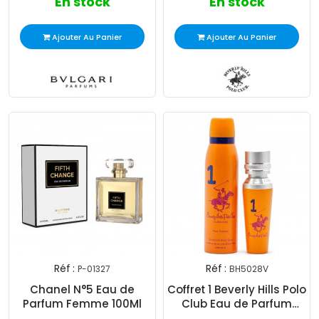
En stock
En stock
Ajouter Au Panier
Ajouter Au Panier
Réf :
Réf :
P-01327
BH5028V
Chanel N°5 Eau de
Coffret 1 Beverly Hills Polo
Parfum Femme 100Ml
Club Eau de Parfum
Femme 50Ml