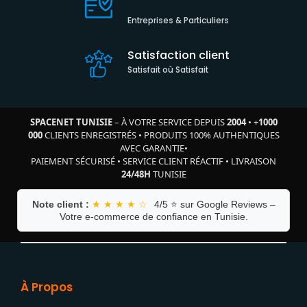
Entreprises & Particuliers
Satisfaction client
Satisfait où Satisfait
SPACENET TUNISIE
– À VOTRE SERVICE DEPUIS
2004
•
+
1000
000
CLIENTS ENREGISTRÉS
•
PRODUITS 100% AUTHENTIQUES
AVEC GARANTIE
•
PAIEMENT SÉCURISÉ
•
SERVICE CLIENT RÉACTIF
•
LIVRAISON
24/48H
TUNISIE
Note client :
★ ★ ★ ★ ☆
4/5 ⭐ sur Google Reviews –
Votre e-commerce de confiance en Tunisie.
À Propos