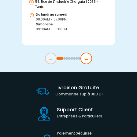
56, Rue de L'industrie Charguia I 2035 -
25
Tunis
Tu
Du lundi au samedi
D
08:00AM - 07:00PM
0
Dimanche
D
09:00AM - 03:00PM
0
←
→
Livraison Gratuite
Commande sup à 300 DT
Support Client
Entreprises & Particuliers
Paiement Sécurisé