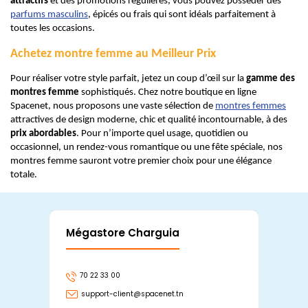
attractifs
et des promotions régulières, vous pouvez posséder des
parfums masculins
, épicés ou frais qui sont idéals parfaitement à
toutes les occasions.
Achetez montre femme au Meilleur Prix
Pour réaliser votre style parfait, jetez un coup d’œil sur la
gamme des
montres femme
sophistiqués. Chez notre boutique en ligne
Spacenet, nous proposons une vaste sélection de
montres femmes
attractives de design moderne, chic et qualité incontournable, à des
prix abordables
. Pour n’importe quel usage, quotidien ou
occasionnel, un rendez-vous romantique ou une fête spéciale, nos
montres femme sauront votre premier choix pour une élégance
totale.
Mégastore Charguia
Mag
70 22 33 00
7
support-client@spacenet.tn
s