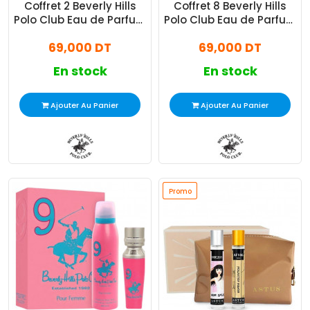
Coffret 2 Beverly Hills
Coffret 8 Beverly Hills
Polo Club Eau de Parfum
Polo Club Eau de Parfum
Femme 50Ml
Femme 50Ml
69,000 DT
69,000 DT
En stock
En stock
Ajouter Au Panier
Ajouter Au Panier
Promo
Promo