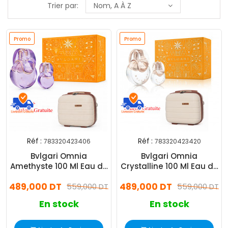
Trier par:
Nom, A À Z
Promo
Promo
Réf :
Réf :
783320423406
783320423420
Bvlgari Omnia
Bvlgari Omnia
Amethyste 100 Ml Eau de
Crystalline 100 Ml Eau de
Toilette
Toilette
489,000 DT
489,000 DT
559,000 DT
559,000 DT
En stock
En stock