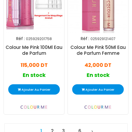
Réf :
Réf :
025929201758
025929121407
Colour Me Pink 100Ml Eau
Colour Me Pink 50Ml Eau
de Parfum
de Parfum Femme
115,000 DT
42,000 DT
En stock
En stock
Ajouter Au Panier
Ajouter Au Panier
1
2
3
6