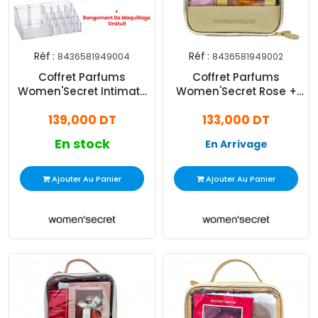
Réf :
Réf :
8436581949004
8436581949002
Coffret Parfums
Coffret Parfums
Women'Secret Intimate
Women'Secret Rose +
+ Lady Tendress
Gold Seduction
139,000 DT
133,000 DT
En stock
En Arrivage
Ajouter Au Panier
Ajouter Au Panier