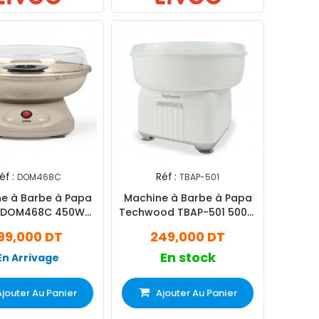
éf :
Réf :
DOM468C
TBAP-501
e à Barbe à Papa
Machine à Barbe à Papa
o DOM468C 450W
Techwood TBAP-501 500W
Crème
Blanc
99,000 DT
249,000 DT
En stock
En Arrivage
Ajouter Au Panier
Ajouter Au Panier