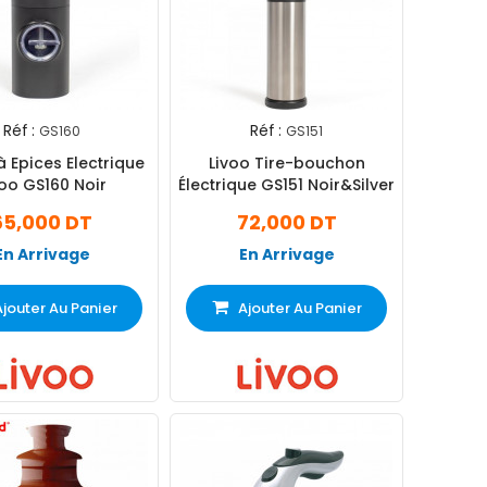
Réf :
Réf :
GS160
GS151
à Epices Electrique
Livoo Tire-bouchon
voo GS160 Noir
Électrique GS151 Noir&Silver
65,000 DT
72,000 DT
En Arrivage
En Arrivage
Ajouter Au Panier
Ajouter Au Panier