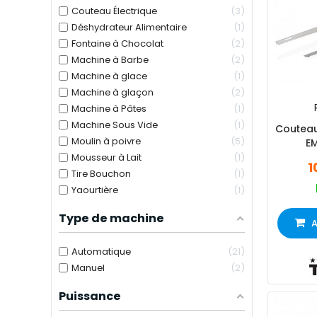
Couteau Électrique
3
Déshydrateur Alimentaire
1
Fontaine à Chocolat
2
Machine à Barbe
2
Machine à glace
1
Machine à glaçon
2
Machine à Pâtes
1
Machine Sous Vide
1
Couteau 
Moulin à poivre
5
EM
Mousseur à Lait
1
1
Tire Bouchon
1
Yaourtière
1
Type de machine
A
Automatique
21
Manuel
2
Puissance