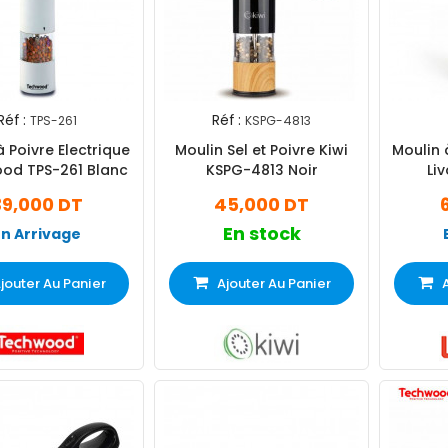
Réf :
Réf :
TPS-261
KSPG-4813
à Poivre Electrique
Moulin Sel et Poivre Kiwi
Moulin 
od TPS-261 Blanc
KSPG-4813 Noir
Li
39,000 DT
45,000 DT
En stock
En Arrivage
jouter Au Panier
Ajouter Au Panier