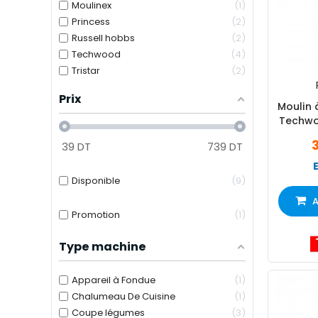
Moulinex
1
Princess
2
Russell hobbs
2
Techwood
4
Tristar
2
Prix
Moulin 
Techwo
39
DT
739
DT
Disponible
9
A
Promotion
1
Type machine
Appareil à Fondue
1
Chalumeau De Cuisine
1
Coupe légumes
3