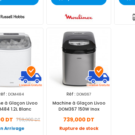
éf :
Réf :
DOM484
DOM367
e à Glaçon Livoo
Machine à Glaçon Livoo
484 1.2L Blanc
DOM367 150W Inox
00 DT
739,000 DT
759,000 DT
En Arrivage
Rupture de stock