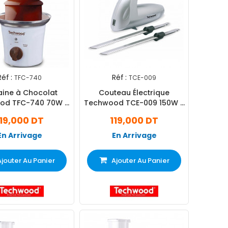
Réf :
Réf :
TFC-740
TCE-009
aine à Chocolat
Couteau Électrique
od TFC-740 70W -
Techwood TCE-009 150W -
Blanc
Silver
119,000 DT
119,000 DT
En Arrivage
En Arrivage
Ajouter Au Panier
Ajouter Au Panier