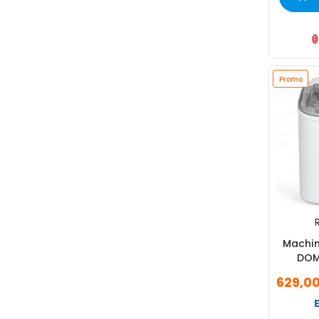
Promo
R
Machin
DOM
629,0