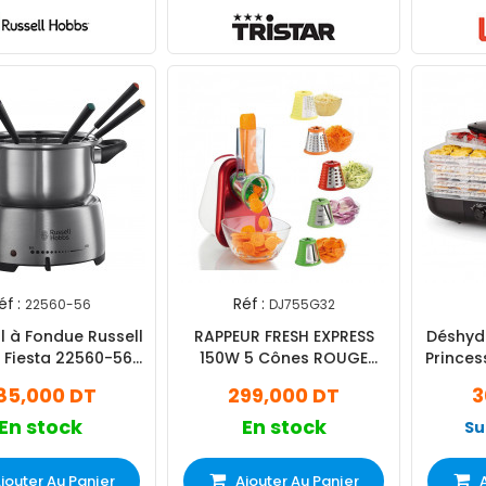
éf :
Réf :
22560-56
DJ755G32
Exclusivité
l à Fondue Russell
RAPPEUR FRESH EXPRESS
Déshydr
Web !
 Fiesta 22560-56
150W 5 Cônes ROUGE
Princes
200W - Inox
Moulinex
85,000 DT
299,000 DT
3
En stock
En stock
Su
jouter Au Panier
Ajouter Au Panier