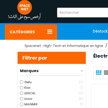
Déstoc
CATÉGORIES
Spacenet : High-Tech et Informatique en ligne
Élect
Filtrer par
Marques
Gefu
2
Kiwi
1
LEXICAL
3
Livoo
8
MAGIMIX
1