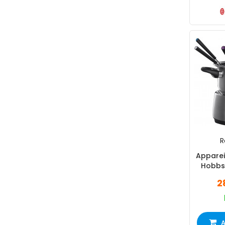
R
Apparei
Hobbs
1
2
A