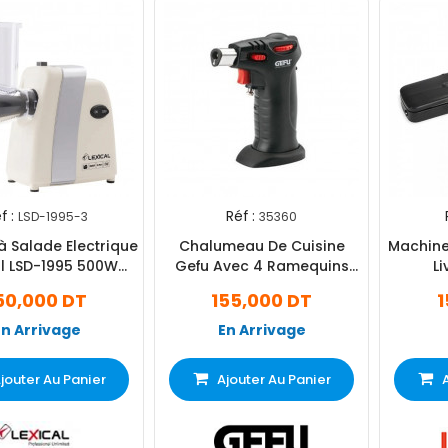
f :
Réf :
LSD-1995-3
35360
à Salade Electrique
Chalumeau De Cuisine
Machine
al LSD-1995 500W
Gefu Avec 4 Ramequins
Li
Beige
Noir (35360)
50,000 DT
155,000 DT
1
En Arrivage
En Arrivage
jouter Au Panier
Ajouter Au Panier