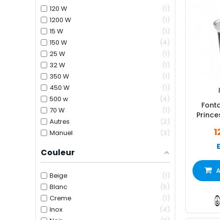
120 W
1
1200 W
1
15 W
1
150 W
4
25 W
1
32 W
1
350 W
1
450 W
1
500 w
4
Font
70 W
1
Princ
Autres
2
1
Manuel
3
Couleur
A
Beige
1
Blanc
5
Creme
1
Inox
4