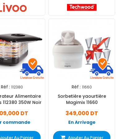
Réf :
Réf :
112380
11660
ateur Alimentaire
Sorbetière yaourtière
s 112380 350W Noir
Magimix 11660
09,000 DT
349,000 DT
r commande
En Arrivage
Ajouter Au Panier
Ajouter Au Panier