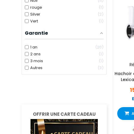
Noir
11
rouge
1
Silver
2
Vert
1
Garantie
1 an
20
2 ans
1
3 mois
1
Ré
Autres
3
Hachoir 
Lexic
1
A
OFFRIR UNE CARTE CADEAU