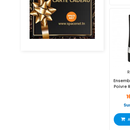
R
Ensembl
Poivre 
1
Su
A