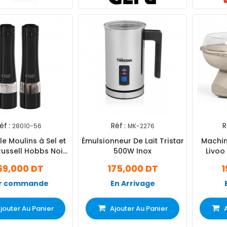
éf :
Réf :
R
28010-56
MK-2276
e Moulins à Sel et
Émulsionneur De Lait Tristar
Machin
Russell Hobbs Noir
500W Inox
Livo
(28010-56)
69,000 DT
175,000 DT
1
r commande
En Arrivage
jouter Au Panier
Ajouter Au Panier