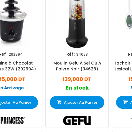
Réf :
Réf :
Ré
292994
34628
aine à Chocolat
Moulin Gefu À Sel Ou À
Hachoir 
ess 32W (292994)
Poivre Noir (34628)
Lexical
25,000 DT
139,000 DT
1
En stock
En Arrivage
jouter Au Panier
Ajouter Au Panier