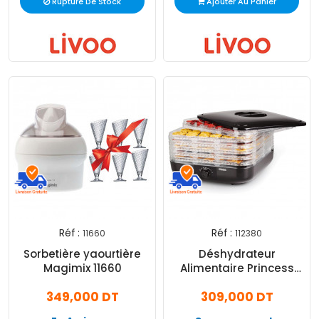
Rupture De Stock
Ajouter Au Panier
Réf :
Réf :
11660
112380
Sorbetière yaourtière
Déshydrateur
Magimix 11660
Alimentaire Princess
112380 350W Noir
349,000 DT
309,000 DT