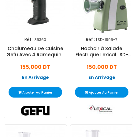
Réf :
Réf :
35360
LSD-1995-7
Chalumeau De Cuisine
Hachoir à Salade
Gefu Avec 4 Ramequins
Electrique Lexical LSD-
Noir (35360)
1995 500W Vert
155,000 DT
150,000 DT
En Arrivage
En Arrivage
Ajouter Au Panier
Ajouter Au Panier