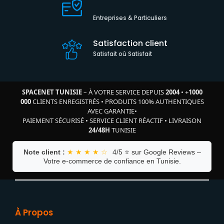
Entreprises & Particuliers
Satisfaction client
Satisfait où Satisfait
SPACENET TUNISIE
– À VOTRE SERVICE DEPUIS
2004
•
+
1000
000
CLIENTS ENREGISTRÉS
•
PRODUITS 100% AUTHENTIQUES
AVEC GARANTIE
•
PAIEMENT SÉCURISÉ
•
SERVICE CLIENT RÉACTIF
•
LIVRAISON
24/48H
TUNISIE
Note client :
★ ★ ★ ★ ☆
4/5 ⭐ sur Google Reviews –
Votre e-commerce de confiance en Tunisie.
À Propos