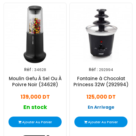
Réf :
Réf :
34628
292994
Moulin Gefu À Sel Ou À
Fontaine à Chocolat
Poivre Noir (34628)
Princess 32W (292994)
139,000 DT
125,000 DT
En stock
En Arrivage
Ajouter Au Panier
Ajouter Au Panier