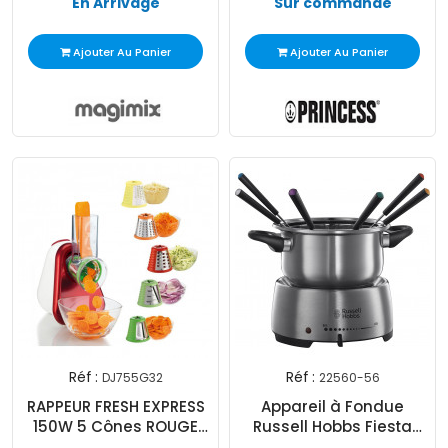
En Arrivage
Sur commande
Ajouter Au Panier
Ajouter Au Panier
Réf :
Réf :
DJ755G32
22560-56
Exclusivité
RAPPEUR FRESH EXPRESS
Appareil à Fondue
Web !
150W 5 Cônes ROUGE
Russell Hobbs Fiesta
Moulinex
22560-56 1200W - Inox