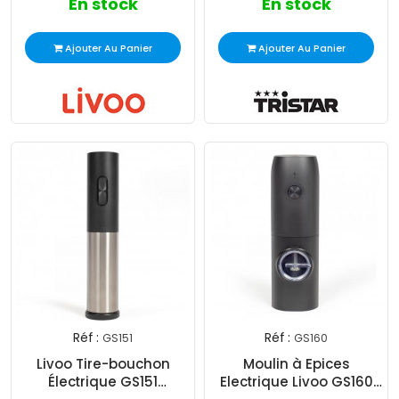
En stock
En stock
Ajouter Au Panier
Ajouter Au Panier
Réf :
Réf :
GS151
GS160
Livoo Tire-bouchon
Moulin à Epices
Électrique GS151
Electrique Livoo GS160