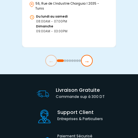
56, Rue de L'industrie Charguia I 2035 -
25
Tunis
Tu
Du lundi au samedi
D
08:00AM - 07:00PM
0
Dimanche
D
09:00AM - 03:00PM
0
←
→
Livraison Gratuite
Commande sup à 300 DT
Support Client
Entreprises & Particuliers
Paiement Sécurisé