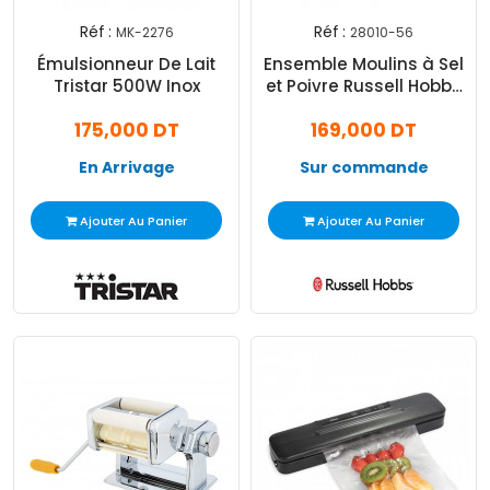
Réf :
Réf :
MK-2276
28010-56
Émulsionneur De Lait
Ensemble Moulins à Sel
Tristar 500W Inox
et Poivre Russell Hobbs
Noir (28010-56)
175,000 DT
169,000 DT
En Arrivage
Sur commande
Ajouter Au Panier
Ajouter Au Panier