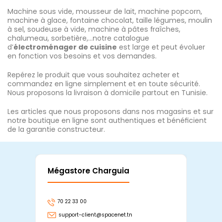
Machine sous vide, mousseur de lait, machine popcorn,
machine à glace, fontaine chocolat, taille légumes, moulin
à sel, soudeuse à vide, machine à pâtes fraîches,
chalumeau, sorbetière,…notre catalogue
d’
électroménager de cuisine
est large et peut évoluer
en fonction vos besoins et vos demandes.
Repérez le produit que vous souhaitez acheter et
commandez en ligne simplement et en toute sécurité.
Nous proposons la livraison à domicile partout en Tunisie.
Les articles que nous proposons dans nos magasins et sur
notre boutique en ligne sont authentiques et bénéficient
de la garantie constructeur.
Mégastore Charguia
Mag
70 22 33 00
7
support-client@spacenet.tn
s