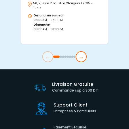
56, Rue de L'industrie Charguia I 2035 -
25
Tunis
Tu
Du lundi au samedi
D
08:00AM - 07:00PM
0
Dimanche
D
09:00AM - 03:00PM
0
←
→
Livraison Gratuite
Commande sup à 300 DT
Support Client
Entreprises & Particuliers
Paiement Sécurisé