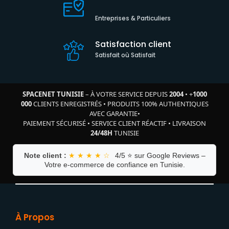
Entreprises & Particuliers
Satisfaction client
Satisfait où Satisfait
SPACENET TUNISIE
– À VOTRE SERVICE DEPUIS
2004
•
+
1000
000
CLIENTS ENREGISTRÉS
•
PRODUITS 100% AUTHENTIQUES
AVEC GARANTIE
•
PAIEMENT SÉCURISÉ
•
SERVICE CLIENT RÉACTIF
•
LIVRAISON
24/48H
TUNISIE
Note client :
★ ★ ★ ★ ☆
4/5 ⭐ sur Google Reviews –
Votre e-commerce de confiance en Tunisie.
À Propos