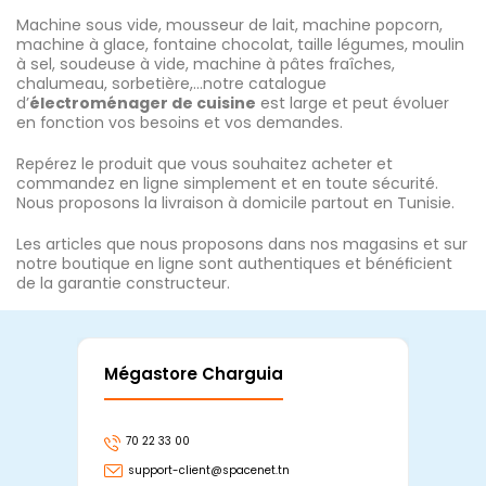
Machine sous vide, mousseur de lait, machine popcorn,
machine à glace, fontaine chocolat, taille légumes, moulin
à sel, soudeuse à vide, machine à pâtes fraîches,
chalumeau, sorbetière,…notre catalogue
d’
électroménager de cuisine
est large et peut évoluer
en fonction vos besoins et vos demandes.
Repérez le produit que vous souhaitez acheter et
commandez en ligne simplement et en toute sécurité.
Nous proposons la livraison à domicile partout en Tunisie.
Les articles que nous proposons dans nos magasins et sur
notre boutique en ligne sont authentiques et bénéficient
de la garantie constructeur.
Mégastore Charguia
Mag
70 22 33 00
7
support-client@spacenet.tn
s