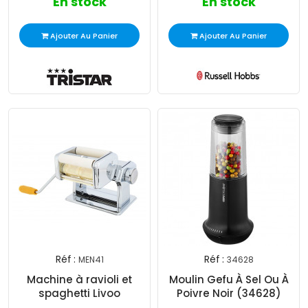
En stock
En stock
Ajouter Au Panier
Ajouter Au Panier
Réf :
Réf :
MEN41
34628
Machine à ravioli et
Moulin Gefu À Sel Ou À
spaghetti Livoo
Poivre Noir (34628)