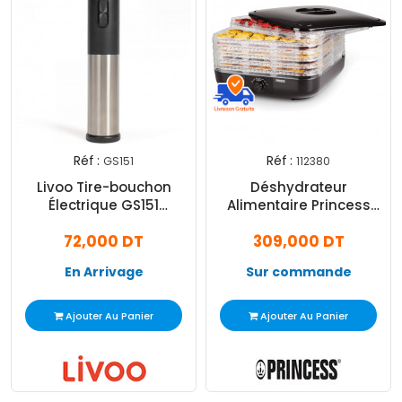
Réf :
Réf :
GS151
112380
Livoo Tire-bouchon
Déshydrateur
Électrique GS151
Alimentaire Princess
Noir&Silver
112380 350W Noir
72,000 DT
309,000 DT
En Arrivage
Sur commande
Ajouter Au Panier
Ajouter Au Panier