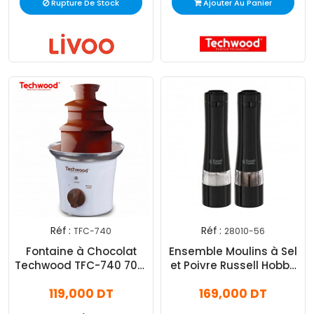
Rupture De Stock
Ajouter Au Panier
Réf :
Réf :
TFC-740
28010-56
Fontaine à Chocolat
Ensemble Moulins à Sel
Techwood TFC-740 70W
et Poivre Russell Hobbs
- Blanc
Noir (28010-56)
119,000 DT
169,000 DT