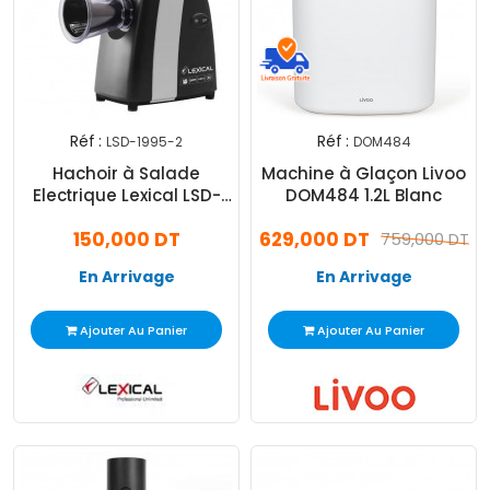
Réf :
Réf :
LSD-1995-2
DOM484
Hachoir à Salade
Machine à Glaçon Livoo
Electrique Lexical LSD-
DOM484 1.2L Blanc
1995 500W Noir
150,000 DT
629,000 DT
759,000 DT
En Arrivage
En Arrivage
Ajouter Au Panier
Ajouter Au Panier