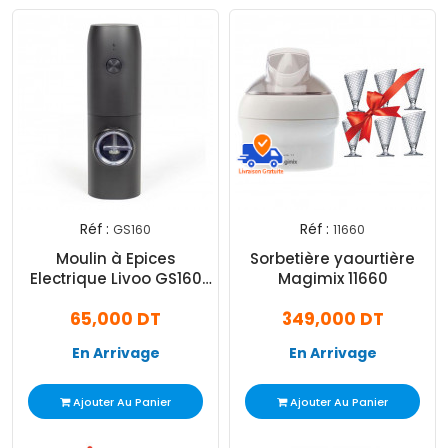
Réf :
Réf :
GS160
11660
Moulin à Epices
Sorbetière yaourtière
Electrique Livoo GS160
Magimix 11660
Noir
65,000 DT
349,000 DT
En Arrivage
En Arrivage
Ajouter Au Panier
Ajouter Au Panier