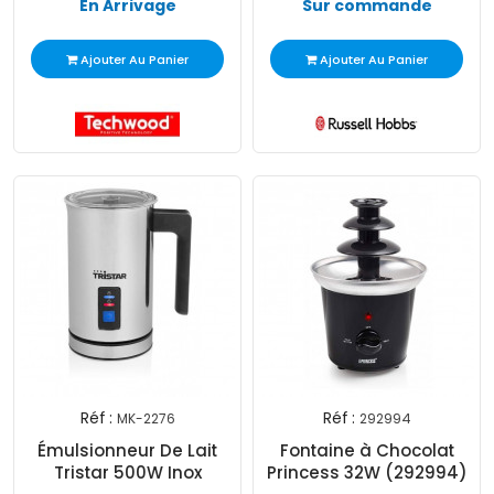
En Arrivage
Sur commande
Ajouter Au Panier
Ajouter Au Panier
Réf :
Réf :
MK-2276
292994
Émulsionneur De Lait
Fontaine à Chocolat
Tristar 500W Inox
Princess 32W (292994)