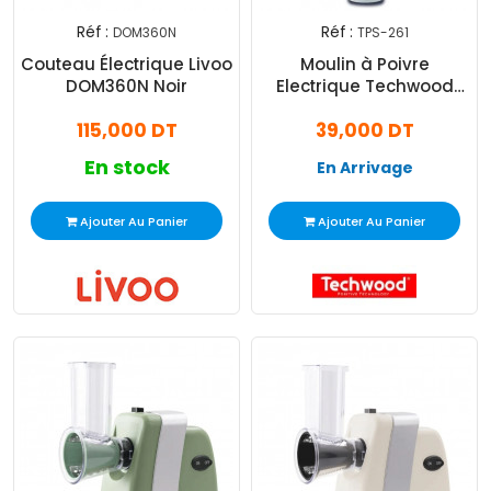
Réf :
Réf :
DOM360N
TPS-261
Couteau Électrique Livoo
Moulin à Poivre
DOM360N Noir
Electrique Techwood
TPS-261 Blanc
115,000 DT
39,000 DT
En stock
En Arrivage
Ajouter Au Panier
Ajouter Au Panier