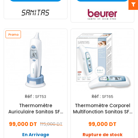
Promo
Réf :
Réf :
SFT53
SFT65
Thermomètre
Thermomètre Corporel
Auriculaire Sanitas SFT
Multifonction Sanitas SFT
53 Blanc
65 Blanc
99,000 DT
99,000 DT
115,000 DT
En Arrivage
Rupture de stock