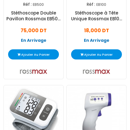
Réf :
Réf :
EB500
EB100
Stéthoscope Double
Stéthoscope à Tête
Pavillon Rossmax EB500
Unique Rossmax EB100
Noir
Noir
75,000 DT
18,000 DT
En Arrivage
En Arrivage
Ajouter Au Panier
Ajouter Au Panier