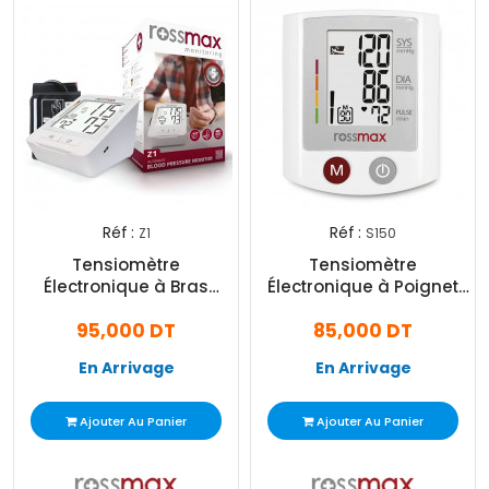
Réf :
Réf :
Z1
S150
Tensiomètre
Tensiomètre
Électronique à Bras
Électronique à Poignet
Rossmax Z1 Avec Ports
Rossmax S150 Blanc
95,000 DT
85,000 DT
USB Type-C Blanc
En Arrivage
En Arrivage
Ajouter Au Panier
Ajouter Au Panier