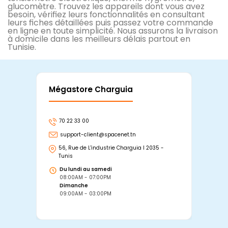
glucomètre. Trouvez les appareils dont vous avez
besoin, vérifiez leurs fonctionnalités en consultant
leurs fiches détaillées puis passez votre commande
en ligne en toute simplicité. Nous assurons la livraison
à domicile dans les meilleurs délais partout en
Tunisie.
Mégastore Charguia
Mag
70 22 33 00
7
support-client@spacenet.tn
s
56, Rue de L'industrie Charguia I 2035 -
25
Tunis
Tu
Du lundi au samedi
D
08:00AM - 07:00PM
0
Dimanche
D
09:00AM - 03:00PM
0