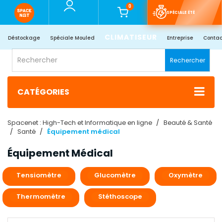
0
SPÉCIALE ÉTÉ
CLIMATISEUR
Déstockage
Spéciale Mouled
Entreprise
Contac
Rechercher
CATÉGORIES
Spacenet : High-Tech et Informatique en ligne
Beauté & Santé
Santé
Équipement médical
Équipement Médical
Tensiomètre
Glucomètre
Oxymètre
Thermomètre
Stéthoscope