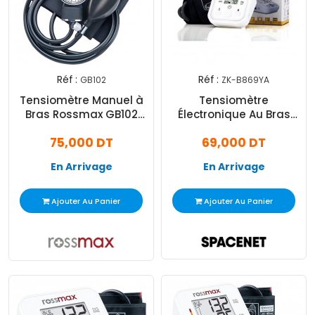
Réf :
Réf :
GB102
ZK-B869YA
Tensiomètre Manuel à
Tensiomètre
Bras Rossmax GB102
Électronique Au Bras
Avec Stéthoscope Noir
Jziki ZK-B869YA
75,000 DT
69,000 DT
En Arrivage
En Arrivage
Ajouter Au Panier
Ajouter Au Panier