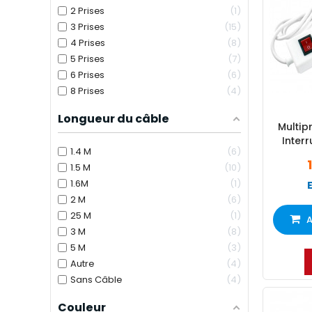
2 Prises
1
3 Prises
15
4 Prises
8
5 Prises
7
6 Prises
6
8 Prises
4
Longueur du câble
Multip
Interr
1.4 M
6
1.5 M
10
1.6M
1
2 M
6
25 M
1
A
3 M
8
5 M
3
Autre
4
Sans Câble
4
Couleur