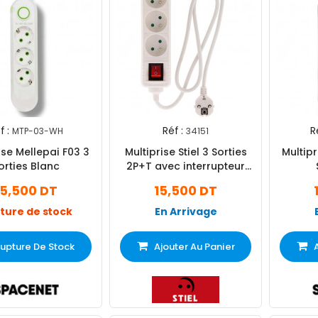
f :
Réf :
R
MTP-03-WH
34151
ise Mellepai F03 3
Multiprise Stiel 3 Sorties
Multipris
orties Blanc
2P+T avec interrupteur
Blanc
15,500 DT
15,500 DT
ture de stock
En Arrivage
upture De Stock
Ajouter Au Panier