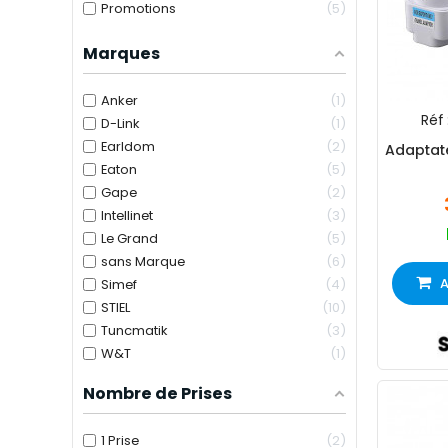
Promotions
5
Marques
Anker
1
Réf 
D-Link
1
Earldom
2
Adaptat
Eaton
5
Gape
2
Intellinet
3
Le Grand
5
sans Marque
6
A
Simef
4
STIEL
10
Tuncmatik
3
W&T
1
Nombre de Prises
1 Prise
2