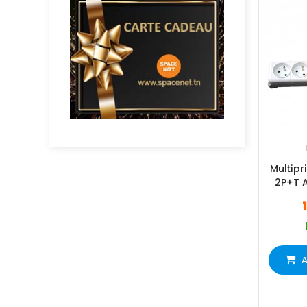
Multipr
2P+T A
A