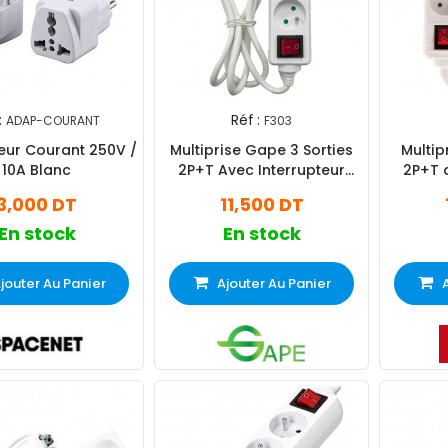
:
Réf :
ADAP-COURANT
F303
eur Courant 250V /
Multiprise Gape 3 Sorties
Multipr
10A Blanc
2P+T Avec Interrupteur
2P+T 
Blanc
3,000 DT
11,500 DT
En stock
En stock
jouter Au Panier
Ajouter Au Panier