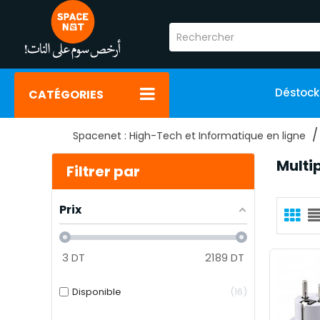
Déstoc
CATÉGORIES
Spacenet : High-Tech et Informatique en ligne
Multi
Filtrer par
Prix
3
DT
2189
DT
Disponible
16