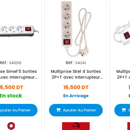
Réf :
Réf :
34331S
34241
ise Simef 5 Sorties
Multiprise Stiel 4 Sorties
Multipr
vec Interrupteur
2P+T avec Interrupteur
2P+T 
Blanc
Blanc
16,500 DT
16,500 DT
En stock
En Arrivage
jouter Au Panier
Ajouter Au Panier