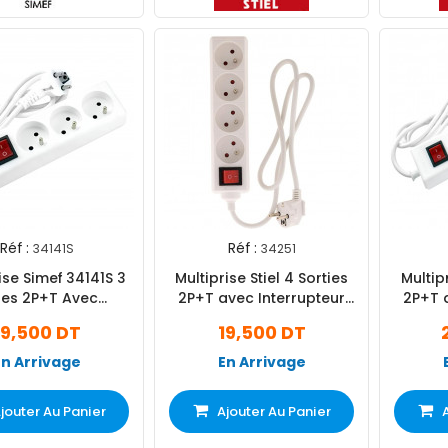
Réf :
Réf :
34141S
34251
ise Simef 34141S 3
Multiprise Stiel 4 Sorties
Multipr
ses 2P+T Avec
2P+T avec Interrupteur
2P+T 
rrupteur Blanc
Blanc
19,500 DT
19,500 DT
En Arrivage
En Arrivage
jouter Au Panier
Ajouter Au Panier