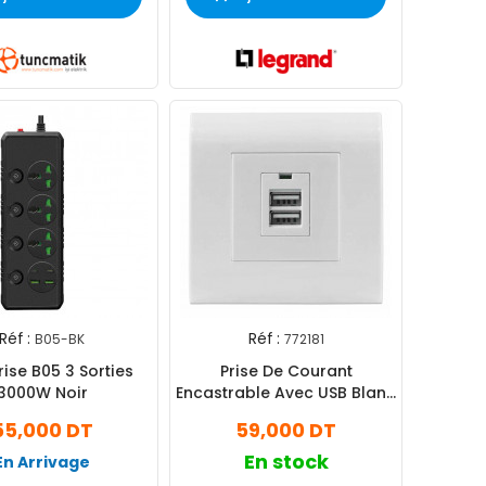
Réf :
Réf :
B05-BK
772181
 B05 3 Sorties
Prise De Courant
3000W Noir
Encastrable Avec USB Blanc
Intellinet 772181
55,000 DT
59,000 DT
En stock
En Arrivage