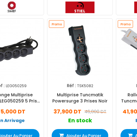
Promo
Promo
f :
Réf :
LEG050259
TSK5082
onge Multiprise
Multiprise Tuncmatik
Rall
LEG050259 5 Prises
Powersurge 3 Prises Noir
Tuncma
3 M - Noir
Pri
35,000 DT
37,900 DT
41,9
46,000 DT
En stock
En Arrivage
jouter Au Panier
Ajouter Au Panier