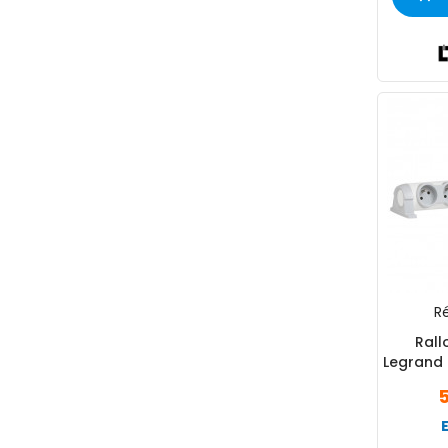
Ré
Rall
Legrand 
1
5