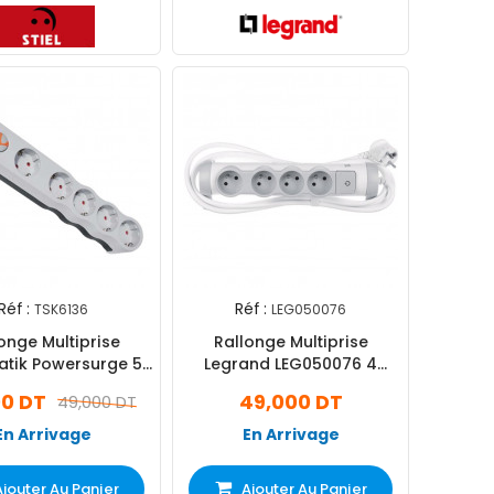
Réf :
Réf :
TSK6136
LEG050076
onge Multiprise
Rallonge Multiprise
tik Powersurge 5
Legrand LEG050076 4
ses 1.5 M Blanc
Prises 3M - Blanc
00 DT
49,000 DT
49,000 DT
En Arrivage
En Arrivage
Ajouter Au Panier
Ajouter Au Panier