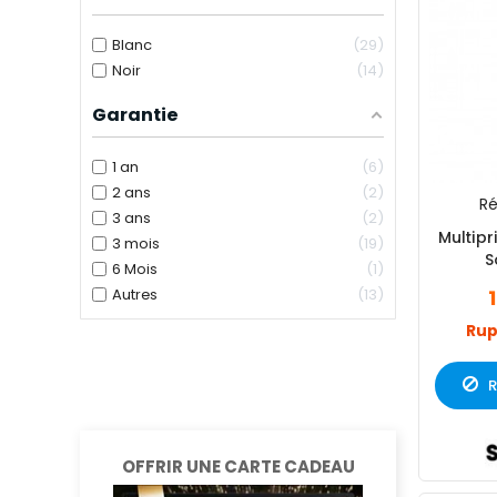
Blanc
29
Noir
14
Garantie
1 an
6
2 ans
2
Ré
3 ans
2
Multipr
3 mois
19
S
6 Mois
1
Autres
13
Rup
R
OFFRIR UNE CARTE CADEAU