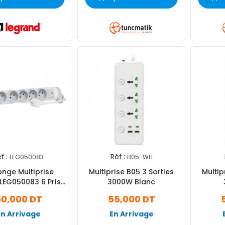
f :
Réf :
LEG050083
B05-WH
onge Multiprise
Multiprise B05 3 Sorties
Multiprise
LEG050083 6 Prises
3000W Blanc
.5 M - Blanc
0,000 DT
55,000 DT
En Arrivage
En Arrivage