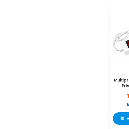
Multipr
Pri
Inte
A