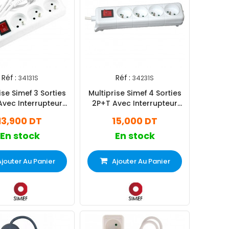
Réf :
Réf :
34131S
34231S
ise Simef 3 Sorties
Multiprise Simef 4 Sorties
Avec Interrupteur
2P+T Avec Interrupteur
Blanc
Blanc
13,900 DT
15,000 DT
En stock
En stock
Ajouter Au Panier
Ajouter Au Panier