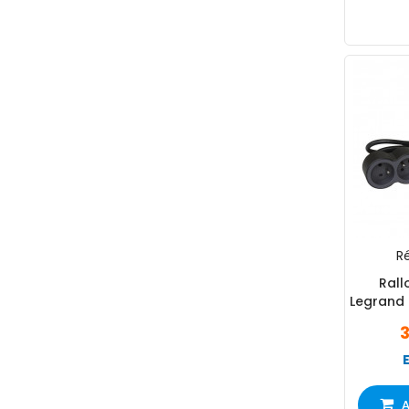
Ré
Rall
Legrand 
A