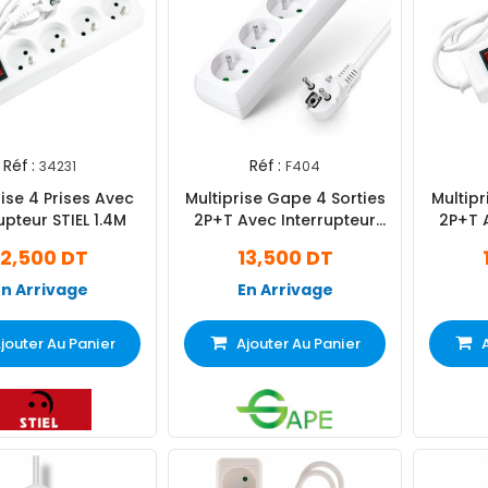
Réf :
Réf :
34231
F404
rise 4 Prises Avec
Multiprise Gape 4 Sorties
Multipr
upteur STIEL 1.4M
2P+T Avec Interrupteur
2P+T 
Blanc
12,500 DT
13,500 DT
En Arrivage
En Arrivage
jouter Au Panier
Ajouter Au Panier