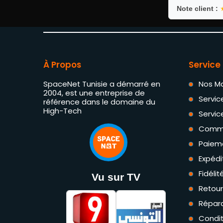
Note client :
À Propos
Service 
SpaceNet Tunisie a démarré en
Nos M
2004, est une entreprise de
Servic
référence dans le domaine du
High-Tech
Servic
Comm
Paiem
Expédi
Fidéli
Vu sur TV
Retou
Répara
Condit