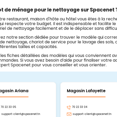
t de ménage pour le nettoyage sur Spacenet T
tre restaurant, maison d'hôte ou hôtel vous êtes à la rec
qui respecte votre budget. Il est indispensable et facilite 
iel de nettoyage facilement et de le déplacer sans difficul
ez notre section dédiée pour trouver le modèle qui corr
de nettoyage, chariot de service pour le lavage des sols, ch
férentes tailles et capacités.
z les fiches détaillées des modèles qui vous conviennent a
mandes. Si vous avez besoin d’aide pour finaliser votre a
xpert Spacenet pour vous conseiller et vous orienter.
agasin Ariana
Magasin Lafayette
70 22 33 05
70 22 33 04
support-client@spacenet.tn
support-client@spacenet.tn