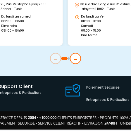
25, Rue Mustapha Hjaeij 2080
30 rue d'Irak, angle rue Palestine,
Ariana - Tunis
Lafayette | 1002 - Tunis
Du lundi au samedi
Du lundi au Ven
08h00 - 19h00
08:00 - 18:00
Dimanche
Samedi
09h00 - 15h00
08:00 - 15:00
Dim Fermé
←
→
Support Client
Paiement Sécurisé
Entreprises & Particuliers
Entreprises & Particuliers
SERVICE DEPUIS
2004
•
+
1000 000
CLIENTS ENREGISTRÉS
•
PRODUITS 100% 
PAIEMENT SÉCURISÉ
•
SERVICE CLIENT RÉACTIF
•
LIVRAISON
24/48H
TUNISI