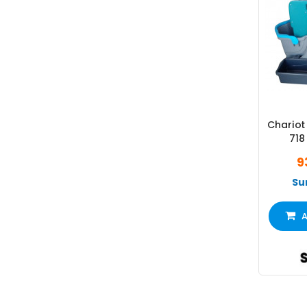
Chariot
718
9
Su
A