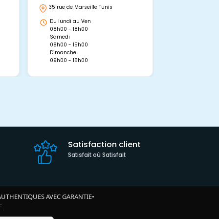
35 rue de Marseille Tunis
Avenue Abou 
Hammamet, 
Du lundi au Ven
Du lundi au 
08h00 - 18h00
08h00 - 19h0
Samedi
Dimanche
08h00 - 15h00
09h00 - 15h0
Dimanche
09h00 - 15h00
Satisfaction client
Satisfait où Satisfait
AUTHENTIQUES AVEC GARANTIE
•
E