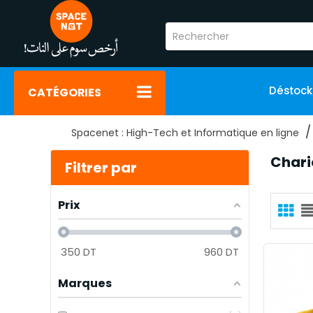
Déstoc
CATÉGORIES
Spacenet : High-Tech et Informatique en ligne
Chari
Filtrer par
Prix
350
DT
960
DT
Marques