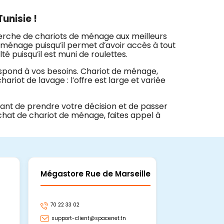
unisie !
herche de chariots de ménage aux meilleurs
le ménage puisqu’il permet d’avoir accès à tout
té puisqu’il est muni de roulettes.
espond à vos besoins. Chariot de ménage,
ariot de lavage : l’offre est large et variée
vant de prendre votre décision et de passer
chat de chariot de ménage, faites appel à
Mégastore Rue de Marseille
Mégastore
70 22 33 02
70 22 33 06
support-client@spacenet.tn
support-clie